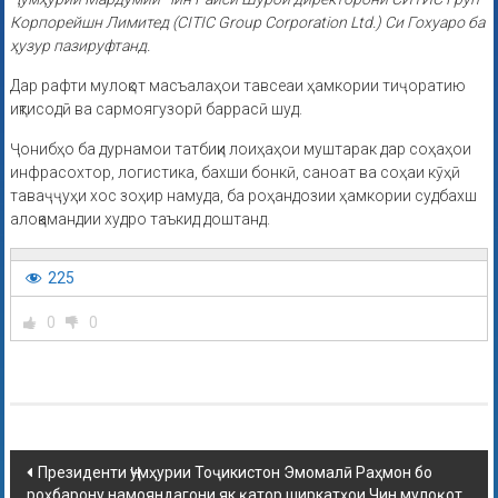
Корпорейшн Лимитед (CITIC Group Corporation Ltd.) Си Гохуаро ба
ҳузур пазируфтанд.
Дар рафти мулоқот масъалаҳои тавсеаи ҳамкории тиҷоратию
иқтисодӣ ва сармоягузорӣ баррасӣ шуд.
Ҷонибҳо ба дурнамои татбиқи лоиҳаҳои муштарак дар соҳаҳои
инфрасохтор, логистика, бахши бонкӣ, саноат ва соҳаи кӯҳӣ
таваҷҷуҳи хос зоҳир намуда, ба роҳандозии ҳамкории судбахш
алоқамандии худро таъкид доштанд.
225
0
0
Президенти Ҷумҳурии Тоҷикистон Эмомалӣ Раҳмон бо
роҳбарону намояндагони як қатор ширкатҳои Чин мулоқот