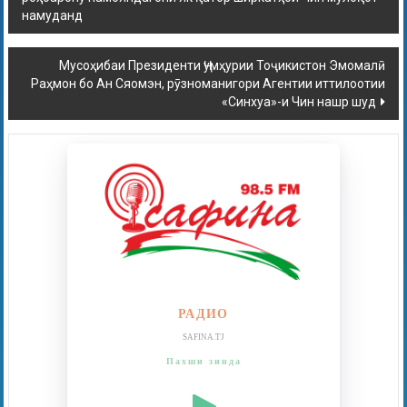
намуданд
Мусоҳибаи Президенти Ҷумҳурии Тоҷикистон Эмомалӣ
Раҳмон бо Ан Сяомэн, рӯзноманигори Агентии иттилоотии
«Синхуа»-и Чин нашр шуд
РАДИО
SAFINA.TJ
Пахши зинда