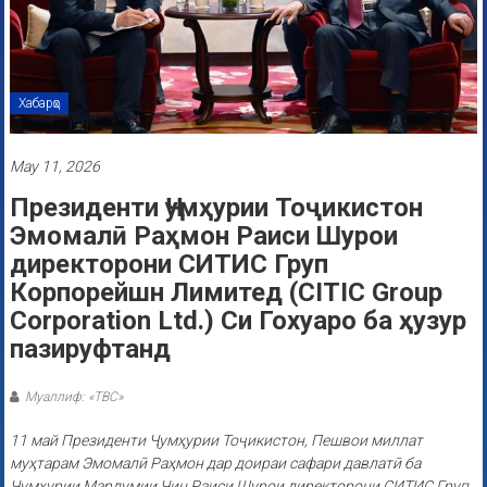
Хабарҳо
May 11, 2026
Президенти Ҷумҳурии Тоҷикистон
Эмомалӣ Раҳмон Раиси Шурои
директорони СИТИС Груп
Корпорейшн Лимитед (CITIC Group
Corporation Ltd.) Си Гохуаро ба ҳузур
пазируфтанд
Муаллиф: «ТВС»
11 май Президенти Ҷумҳурии Тоҷикистон, Пешвои миллат
муҳтарам Эмомалӣ Раҳмон дар доираи сафари давлатӣ ба
Ҷумҳурии Мардумии Чин Раиси Шурои директорони СИТИС Груп