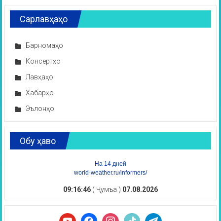
Сарлавҳаҳо
Барномаҳо
Консертҳо
Лавҳаҳо
Хабарҳо
Эълонҳо
Обу ҳаво
На 14 дней
world-weather.ru/informers/
09:16:47
( Ҷумъа )
07.08.2026