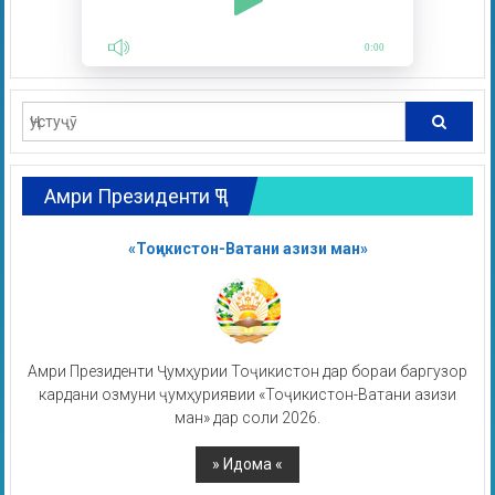
0:00
Амри Президенти ҶТ
«Тоҷикистон-Ватани азизи ман»
Амри Президенти Ҷумҳурии Тоҷикистон дар бораи баргузор
кардани озмуни ҷумҳуриявии «Тоҷикистон-Ватани азизи
ман» дар соли 2026.