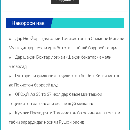
Наворҳои нав
Дар Ню-Йорк ҳамкории Тоҷикистон ва Созмони Милали
Муттаҳид дар соҳаи иртибототи глобалӣ баррасӣ гардид
Дар шаҳри Бохтар лоиҳаи «Шаҳри бехатар» амалӣ
мегардад
Густариши ҳамкории Тоҷикистон бо Чин, Қирғизистон
ва Покистон баррасӣ шуд
ОГОҲӢ! Аз 25 то 27 июл дар баъзе минтақаҳои
Тоҷикистон сар задани сел пешгӯӣ мешавад
Кумаки Президенти Тоҷикистон ба сокинони аз офати
табиӣ зарардидаи ноҳияи Рӯшон расид