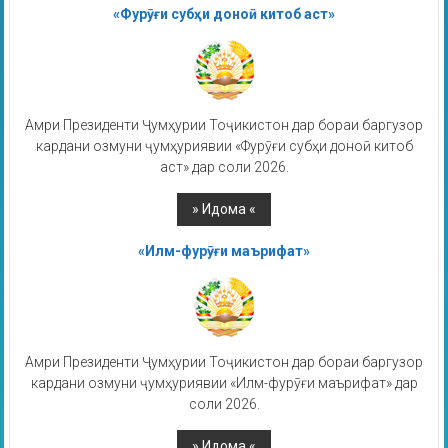
«Фурӯғи субҳи доноӣ китоб аст»
Амри Президенти Ҷумҳурии Тоҷикистон дар бораи баргузор
кардани озмуни ҷумҳуриявии «Фурӯғи субҳи доноӣ китоб
аст» дар соли 2026.
«Илм-фурӯғи маърифат»
Амри Президенти Ҷумҳурии Тоҷикистон дар бораи баргузор
кардани озмуни ҷумҳуриявии «Илм-фурӯғи маърифат» дар
соли 2026.