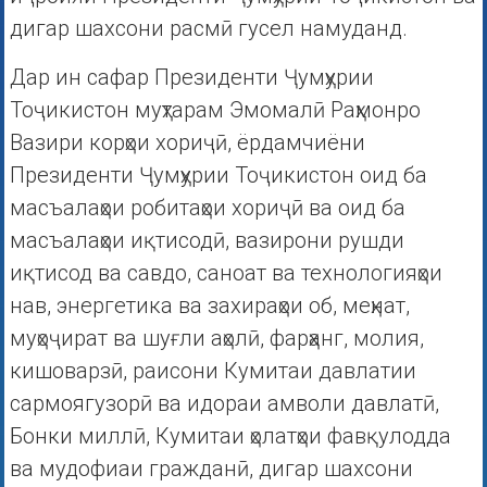
дигар шахсони расмӣ гусел намуданд.
Дар ин сафар Президенти Ҷумҳурии
Тоҷикистон муҳтарам Эмомалӣ Раҳмонро
Вазири корҳои хориҷӣ, ёрдамчиёни
Президенти Ҷумҳурии Тоҷикистон оид ба
масъалаҳои робитаҳои хориҷӣ ва оид ба
масъалаҳои иқтисодӣ, вазирони рушди
иқтисод ва савдо, саноат ва технологияҳои
нав, энергетика ва захираҳои об, меҳнат,
муҳоҷират ва шуғли аҳолӣ, фарҳанг, молия,
кишоварзӣ, раисони Кумитаи давлатии
сармоягузорӣ ва идораи амволи давлатӣ,
Бонки миллӣ, Кумитаи ҳолатҳои фавқулодда
ва мудофиаи гражданӣ, дигар шахсони