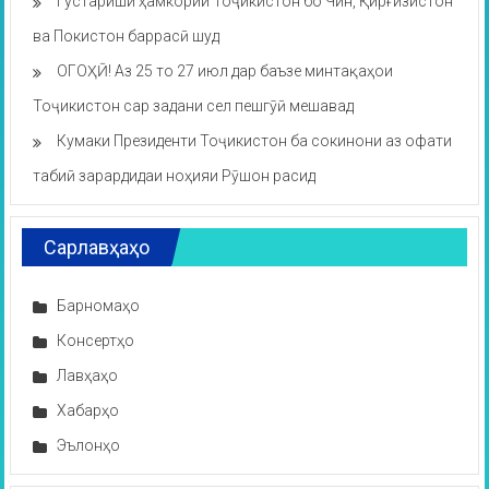
Густариши ҳамкории Тоҷикистон бо Чин, Қирғизистон
ва Покистон баррасӣ шуд
ОГОҲӢ! Аз 25 то 27 июл дар баъзе минтақаҳои
Тоҷикистон сар задани сел пешгӯӣ мешавад
Кумаки Президенти Тоҷикистон ба сокинони аз офати
табиӣ зарардидаи ноҳияи Рӯшон расид
Сарлавҳаҳо
Барномаҳо
Консертҳо
Лавҳаҳо
Хабарҳо
Эълонҳо