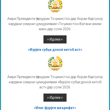
Амри Президенти Ҷумҳурии Тоҷикистон дар бораи баргузор
кардани озмуни ҷумҳуриявии «Тоҷикистон-Ватани азизи
ман» дар соли 2026.
«Фурӯғи субҳи доноӣ китоб аст»
Амри Президенти Ҷумҳурии Тоҷикистон дар бораи баргузор
кардани озмуни ҷумҳуриявии «Фурӯғи субҳи доноӣ китоб
аст» дар соли 2026.
«Илм-фурӯғи маърифат»