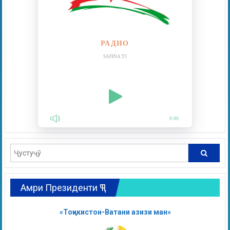
РАДИО
SAFINA.TJ
0:00
Амри Президенти ҶТ
«Тоҷикистон-Ватани азизи ман»