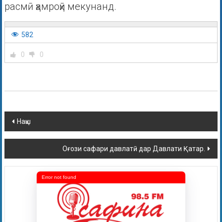
расмӣ ҳамроҳӣ мекунанд.
582
0
0
Нақш
Оғози сафари давлатӣ дар Давлати Қатар.
Error not found