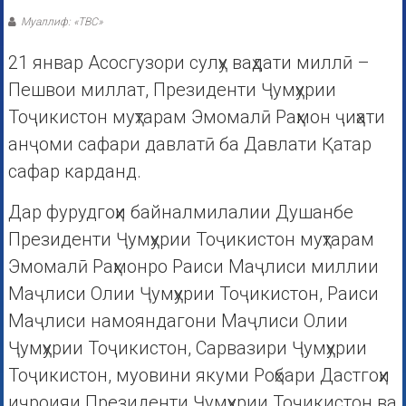
Муаллиф: «ТВС»
21 январ Асосгузори сулҳу ваҳдати миллӣ –
Пешвои миллат, Президенти Ҷумҳурии
Тоҷикистон муҳтарам Эмомалӣ Раҳмон ҷиҳати
анҷоми сафари давлатӣ ба Давлати Қатар
сафар карданд.
Дар фурудгоҳи байналмилалии Душанбе
Президенти Ҷумҳурии Тоҷикистон муҳтарам
Эмомалӣ Раҳмонро Раиси Маҷлиси миллии
Маҷлиси Олии Ҷумҳурии Тоҷикистон, Раиси
Маҷлиси намояндагони Маҷлиси Олии
Ҷумҳурии Тоҷикистон, Сарвазири Ҷумҳурии
Тоҷикистон, муовини якуми Роҳбари Дастгоҳи
иҷроияи Президенти Ҷумҳурии Тоҷикистон ва