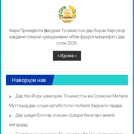
Амри Президенти Ҷумҳурии Тоҷикистон дар бораи баргузор
кардани озмуни ҷумҳуриявии «Илм-фурӯғи маърифат» дар
соли 2026.
Наворҳои нав
Дар Ню-Йорк ҳамкории Тоҷикистон ва Созмони Милали
Муттаҳид дар соҳаи иртибототи глобалӣ баррасӣ гардид
Дар шаҳри Бохтар лоиҳаи «Шаҳри бехатар» амалӣ
мегардад