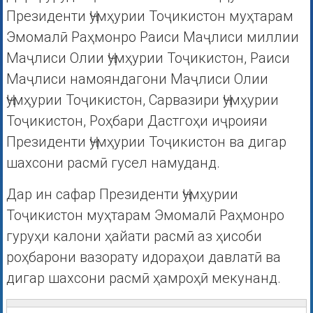
Президенти Ҷумҳурии Тоҷикистон муҳтарам
Эмомалӣ Раҳмонро Раиси Маҷлиси миллии
Маҷлиси Олии Ҷумҳурии Тоҷикистон, Раиси
Маҷлиси намояндагони Маҷлиси Олии
Ҷумҳурии Тоҷикистон, Сарвазири Ҷумҳурии
Тоҷикистон, Роҳбари Дастгоҳи иҷроияи
Президенти Ҷумҳурии Тоҷикистон ва дигар
шахсони расмӣ гусел намуданд.
Дар ин сафар Президенти Ҷумҳурии
Тоҷикистон муҳтарам Эмомалӣ Раҳмонро
гуруҳи калони ҳайати расмӣ аз ҳисоби
роҳбарони вазорату идораҳои давлатӣ ва
дигар шахсони расмӣ ҳамроҳӣ мекунанд.