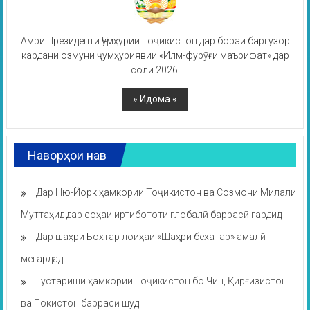
Амри Президенти Ҷумҳурии Тоҷикистон дар бораи баргузор
кардани озмуни ҷумҳуриявии «Илм-фурӯғи маърифат» дар
соли 2026.
Наворҳои нав
Дар Ню-Йорк ҳамкории Тоҷикистон ва Созмони Милали
Муттаҳид дар соҳаи иртибототи глобалӣ баррасӣ гардид
Дар шаҳри Бохтар лоиҳаи «Шаҳри бехатар» амалӣ
мегардад
Густариши ҳамкории Тоҷикистон бо Чин, Қирғизистон
ва Покистон баррасӣ шуд