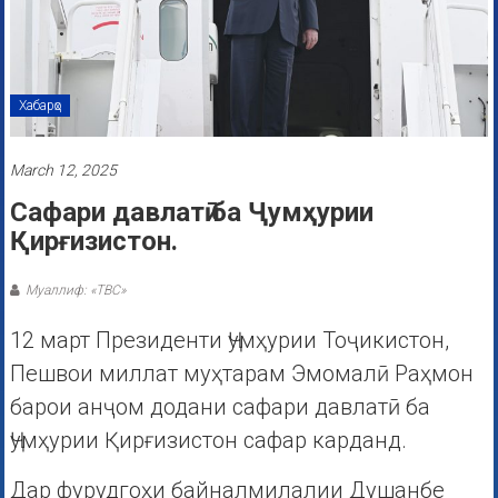
Хабарҳо
March 12, 2025
Сафари давлатӣ ба Ҷумҳурии
Қирғизистон.
Муаллиф: «ТВС»
12 март Президенти Ҷумҳурии Тоҷикистон,
Пешвои миллат муҳтарам Эмомалӣ Раҳмон
барои анҷом додани сафари давлатӣ ба
Ҷумҳурии Қирғизистон сафар карданд.
Дар фурудгоҳи байналмилалии Душанбе