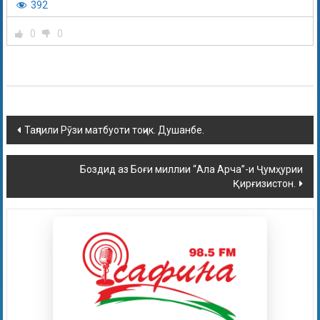
392
0
0
Таҷлили Рӯзи матбуоти тоҷик. Душанбе.
Боздид аз Боғи миллии “Ала Арча”-и Ҷумҳурии
Қирғизистон.