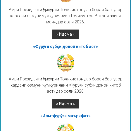
Амри Президенти Ҷумҳурии Тоҷикистон дар бораи баргузор
кардани озмуни ҷумҳуриявии «Тоҷикистон-Ватани азизи
ман» дар соли 2026.
«Фурӯғи субҳи доноӣ китоб аст»
Амри Президенти Ҷумҳурии Тоҷикистон дар бораи баргузор
кардани озмуни ҷумҳуриявии «Фурӯғи субҳи доноӣ китоб
аст» дар соли 2026.
«Илм-фурӯғи маърифат»