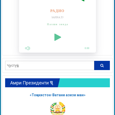
РАДИО
SAFINA.TJ
Пахши зинда
0:00
Амри Президенти ҶТ
«Тоҷикистон-Ватани азизи ман»