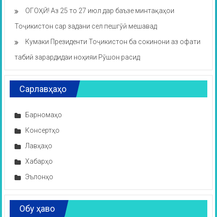
ОГОҲӢ! Аз 25 то 27 июл дар баъзе минтақаҳои
Тоҷикистон сар задани сел пешгӯӣ мешавад
Кумаки Президенти Тоҷикистон ба сокинони аз офати
табиӣ зарардидаи ноҳияи Рӯшон расид
Сарлавҳаҳо
Барномаҳо
Консертҳо
Лавҳаҳо
Хабарҳо
Эълонҳо
Обу ҳаво