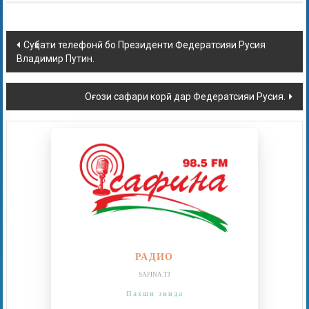
Суҳбати телефонӣ бо Президенти Федератсияи Русия
Владимир Путин.
Оғози сафари корӣ дар Федератсияи Русия.
РАДИО
SAFINA.TJ
Пахши зинда