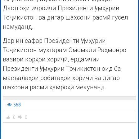
Дастгоҳи иҷроияи Президенти Ҷумҳурии
Тоҷикистон ва дигар шахсони расмӣ гусел
намуданд.
Дар ин сафар Президенти Ҷумҳурии
Тоҷикистон муҳтарам Эмомалӣ Раҳмонро
вазири корҳои хориҷӣ, ёрдамчии
Президенти Ҷумҳурии Тоҷикистон оид ба
масъалаҳои робитаҳои хориҷӣ ва дигар
шахсони расмӣ ҳамроҳӣ мекунанд.
558
0
0