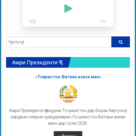
0:00
Амри Президенти ҶТ
«Тоҷикистон-Ватани азизи ман»
Амри Президенти Ҷумҳурии Тоҷикистон дар бораи баргузор
кардани озмуни ҷумҳуриявии «Тоҷикистон-Ватани азизи
ман» дар соли 2026.