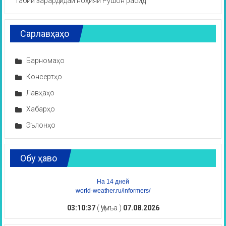
табиӣ зарардидаи ноҳияи Рӯшон расид
Сарлавҳаҳо
Барномаҳо
Консертҳо
Лавҳаҳо
Хабарҳо
Эълонҳо
Обу ҳаво
На 14 дней
world-weather.ru/informers/
03:10:37
( Ҷумъа )
07.08.2026