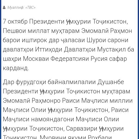
Муаллиф: «ТВС»
7 октябр Президенти Ҷумҳурии Тоҷикистон,
Пешвои миллат муҳтарам Эмомалӣ Раҳмон
барои иштирок дар ҷаласаи Шурои сарони
давлатҳои Иттиҳоди Давлатҳои Мустақил ба
шаҳри Москваи Федератсияи Русия сафар
карданд.
Дар фурудгоҳи байналмилалии Душанбе
Президенти Ҷумҳурии Тоҷикистон муҳтарам
Эмомалӣ Раҳмонро Раиси Маҷлиси миллии
Маҷлиси Олии Ҷумҳурии Тоҷикистон, Раиси
Маҷлиси намояндагони Маҷлиси Олии
Ҷумҳурии Тоҷикистон, Сарвазири Ҷумҳурии
Тоҷикистон, Муовини якуми Роҳбари