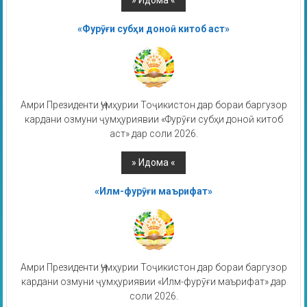
«Фурӯғи субҳи доноӣ китоб аст»
Амри Президенти Ҷумҳурии Тоҷикистон дар бораи баргузор
кардани озмуни ҷумҳуриявии «Фурӯғи субҳи доноӣ китоб
аст» дар соли 2026.
«Илм-фурӯғи маърифат»
Амри Президенти Ҷумҳурии Тоҷикистон дар бораи баргузор
кардани озмуни ҷумҳуриявии «Илм-фурӯғи маърифат» дар
соли 2026.