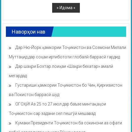
Наворҳои нав
Дар Ню-Йорк ҳамкории Тоҷикистон ва Созмони Милали
Муттаҳид дар соҳаи иртибототи глобалӣ баррасӣ гардид
Дар шаҳри Бохтар лоиҳаи «Шаҳри бехатар» амалӣ
мегардад
Густариши ҳамкории Тоҷикистон бо Чин, Қирғизистон
ва Покистон баррасӣ шуд
ОГОҲӢ! Аз 25 то 27 июл дар баъзе минтақаҳои
Тоҷикистон сар задани сел пешгӯӣ мешавад
Кумаки Президенти Тоҷикистон ба сокинони аз офати