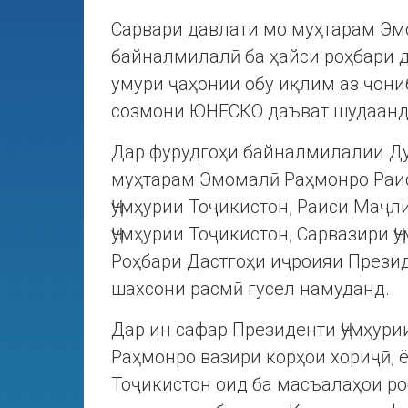
Сарвари давлати мо муҳтарам Эм
байналмилалӣ ба ҳайси роҳбари 
умури ҷаҳонии обу иқлим аз ҷони
созмони ЮНЕСКО даъват шудаанд
Дар фурудгоҳи байналмилалии Ду
муҳтарам Эмомалӣ Раҳмонро Раи
Ҷумҳурии Тоҷикистон, Раиси Маҷ
Ҷумҳурии Тоҷикистон, Сарвазири Ҷ
Роҳбари Дастгоҳи иҷроияи Презид
шахсони расмӣ гусел намуданд.
Дар ин сафар Президенти Ҷумҳур
Раҳмонро вазири корҳои хориҷӣ, 
Тоҷикистон оид ба масъалаҳои ро