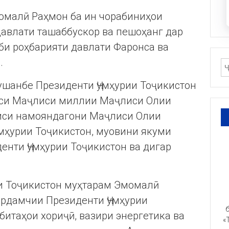
омалӣ Раҳмон ба ин чорабиниҳои
давлати ташаббускор ва пешоҳанг дар
би роҳбарияти давлати Фаронса ва
.
шанбе Президенти Ҷумҳурии Тоҷикистон
си Маҷлиси миллии Маҷлиси Олии
лиси намояндагони Маҷлиси Олии
умҳурии Тоҷикистон, муовини якуми
енти Ҷумҳурии Тоҷикистон ва дигар
ии Тоҷикистон муҳтарам Эмомалӣ
ёрдамчии Президенти Ҷумҳурии
б
битаҳои хориҷӣ, вазири энергетика ва
«