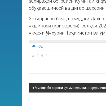
захираҳои об, раиси Кумитаи ҳифз
обуҳавошиносӣ ва дигар шахсони
Хотиррасон бояд намуд, ки Даҳс
яхшиносӣ (криосферӣ), солҳои 20
якҷояи Ҷумҳурии Тоҷикистон ва Ҷу
402
0
0
Мулоқот бо сарони ҳукуматҳои кишварҳои иш