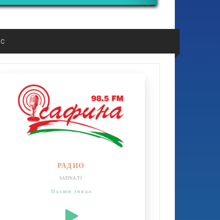
ос
РАДИО
SAFINA.TJ
Пахши зинда