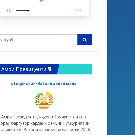
0:00
Амри Президенти ҶТ
«Тоҷикистон-Ватани азизи ман»
Амри Президенти Ҷумҳурии Тоҷикистон дар
ораи баргузор кардани озмуни ҷумҳуриявии
Тоҷикистон-Ватани азизи ман» дар соли 2026.