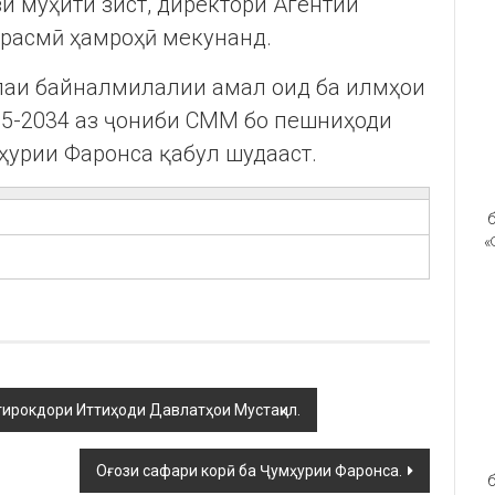
и муҳити зист, директори Агентии
 расмӣ ҳамроҳӣ мекунанд.
олаи байналмилалии амал оид ба илмҳои
25-2034 аз ҷониби СММ бо пешниҳоди
мҳурии Фаронса қабул шудааст.
б
«
тирокдори Иттиҳоди Давлатҳои Мустақил.
Оғози сафари корӣ ба Ҷумҳурии Фаронса.
б