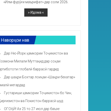
«Илм-фурӯғи маърифат» дар соли 2026.
Наворҳои нав
Дар Ню-Йорк ҳамкории Тоҷикистон ва
Созмони Милали Муттаҳид дар соҳаи
иртибототи глобалӣ баррасӣ гардид
Дар шаҳри Бохтар лоиҳаи «Шаҳри бехатар»
амалӣ мегардад
Густариши ҳамкории Тоҷикистон бо Чин,
Қирғизистон ва Покистон баррасӣ шуд
ОГОҲӢ! Аз 25 то 27 июл дар баъзе