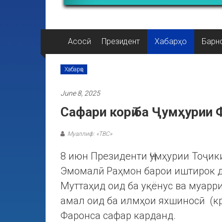
Асосӣ
Президент
Хабарҳо
Барн
Хабарҳо
June 8, 2025
Сафари корӣ ба Ҷумҳурии 
Муаллиф: «ТВС»
8 июн Президенти Ҷумҳурии Тоҷи
Эмомалӣ Раҳмон барои иштирок 
Муттаҳид оид ба уқёнус ва муар
амал оид ба илмҳои яхшиносӣ (кр
Фаронса сафар карданд.