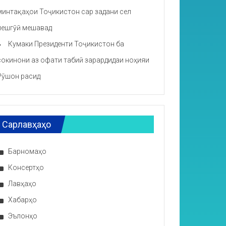
минтақаҳои Тоҷикистон сар задани сел
пешгӯӣ мешавад
Кумаки Президенти Тоҷикистон ба
сокинони аз офати табиӣ зарардидаи ноҳияи
Рӯшон расид
Сарлавҳаҳо
Барномаҳо
Консертҳо
Лавҳаҳо
Хабарҳо
Эълонҳо