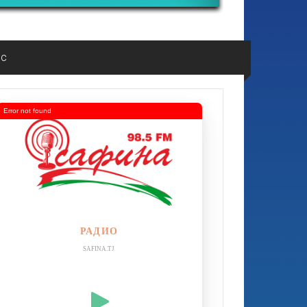
ос
Error not found
РАДИО
SAFINA.TJ