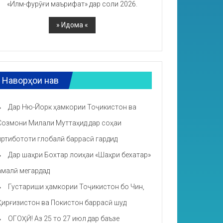
«Илм-фурӯғи маърифат» дар соли 2026.
Наворҳои нав
Дар Ню-Йорк ҳамкории Тоҷикистон ва
Созмони Милали Муттаҳид дар соҳаи
иртибототи глобалӣ баррасӣ гардид
Дар шаҳри Бохтар лоиҳаи «Шаҳри бехатар»
амалӣ мегардад
Густариши ҳамкории Тоҷикистон бо Чин,
Қирғизистон ва Покистон баррасӣ шуд
ОГОҲӢ! Аз 25 то 27 июл дар баъзе