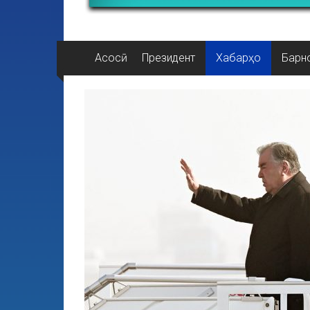
Асосӣ
Президент
Хабарҳо
Барн