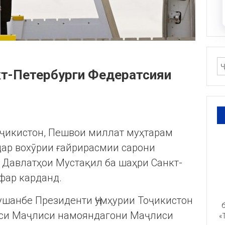
нкт-Петербурги Федератсияи
оҷикистон, Пешвои миллат муҳтарам
ар вохӯрии ғайрирасмии сарони
 Давлатҳои Мустақил ба шаҳри Санкт-
фар карданд.
шанбе Президенти Ҷумҳурии Тоҷикистон
б
си Маҷлиси намояндагони Маҷлиси
«