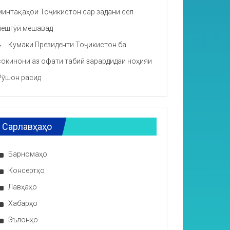
минтақаҳои Тоҷикистон сар задани сел
пешгӯӣ мешавад
Кумаки Президенти Тоҷикистон ба
сокинони аз офати табиӣ зарардидаи ноҳияи
Рӯшон расид
Сарлавҳаҳо
Барномаҳо
Консертҳо
Лавҳаҳо
Хабарҳо
Эълонҳо