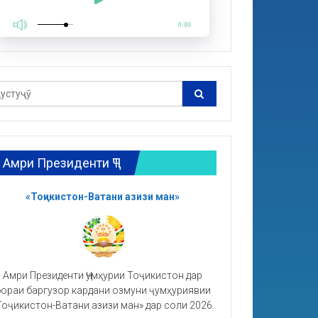
0:00
Амри Президенти ҶТ
«Тоҷикистон-Ватани азизи ман»
Амри Президенти Ҷумҳурии Тоҷикистон дар
ораи баргузор кардани озмуни ҷумҳуриявии
Тоҷикистон-Ватани азизи ман» дар соли 2026.