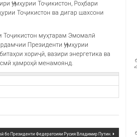
ири Ҷумҳурии Тоҷикистон, Роҳбари
ҳурии Тоҷикистон ва дигар шахсони
ии Тоҷикистон муҳтарам Эмомалӣ
ёрдамчии Президенти Ҷумҳурии
битаҳои хориҷӣ, вазири энергетика ва
б
асмӣ ҳамроҳӣ менамоянд.
«
б
рӣ бо Президенти Федератсияи Русия Владимир Путин.