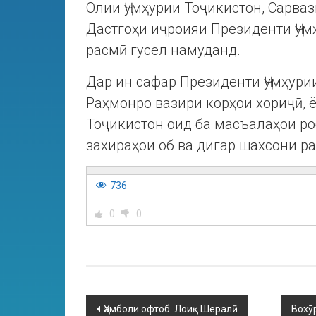
Олии Ҷумҳурии Тоҷикистон, Сарваз
Дастгоҳи иҷроияи Президенти Ҷум
расмӣ гусел намуданд.
Дар ин сафар Президенти Ҷумҳур
Раҳмонро вазири корҳои хориҷӣ, 
Тоҷикистон оид ба масъалаҳои ро
захираҳои об ва дигар шахсони р
736
0
0
Ҳамболи офтоб. Лоиқ Шералӣ
Вохӯ