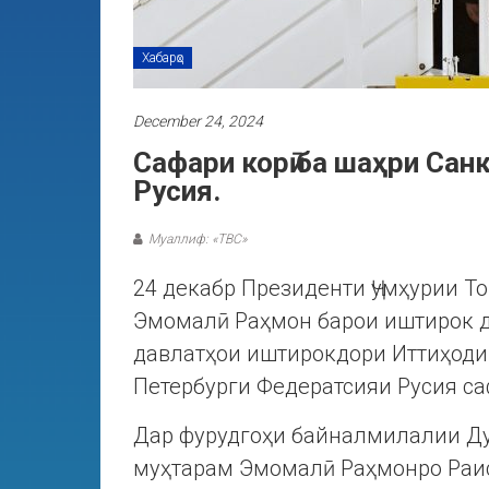
Хабарҳо
December 24, 2024
Сафари корӣ ба шаҳри Са
Русия.
Муаллиф: «ТВС»
24 декабр Президенти Ҷумҳурии Т
Эмомалӣ Раҳмон барои иштирок д
давлатҳои иштирокдори Иттиҳоди
Петербурги Федератсияи Русия са
Дар фурудгоҳи байналмилалии Ду
муҳтарам Эмомалӣ Раҳмонро Раи