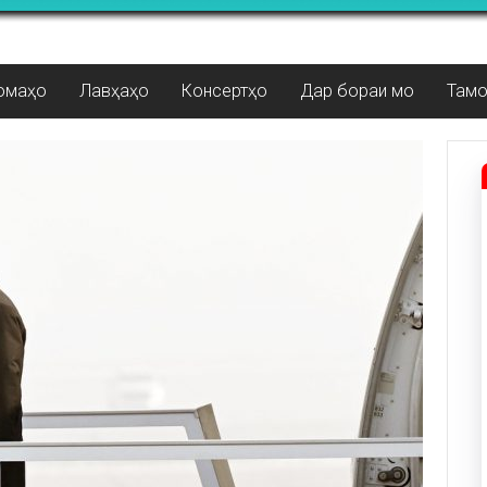
омаҳо
Лавҳаҳо
Консертҳо
Дар бораи мо
Там