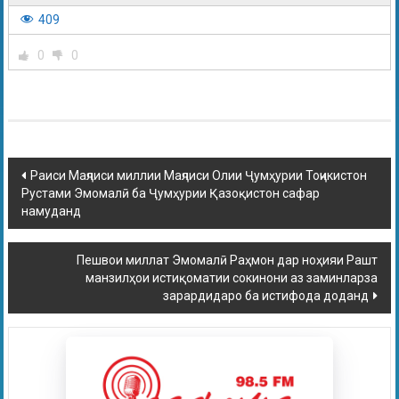
409
0
0
Раиси Маҷлиси миллии Маҷлиси Олии Ҷумҳурии Тоҷикистон
Рустами Эмомалӣ ба Ҷумҳурии Қазоқистон сафар
намуданд
Пешвои миллат Эмомалӣ Раҳмон дар ноҳияи Рашт
манзилҳои истиқоматии сокинони аз заминларза
зарардидаро ба истифода доданд