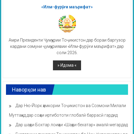
«Илм-фурӯғи маърифат»
Амри Президенти Ҷумҳурии Тоҷикистон дар бораи баргузор
кардани озмуни ҷумҳуриявии «Илм-фурӯғи маърифат» дар
соли 2026.
Наворҳои нав
Дар Ню-Йорк ҳамкории Тоҷикистон ва Созмони Милали
Муттаҳид дар соҳаи иртибототи глобалӣ баррасӣ гардид
Дар шаҳри Бохтар лоиҳаи «Шаҳри бехатар» амалӣ мегардад