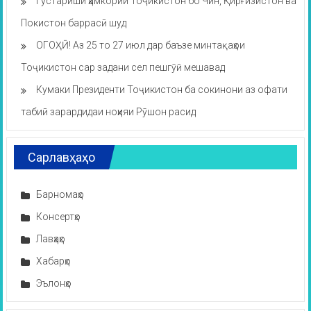
Густариши ҳамкории Тоҷикистон бо Чин, Қирғизистон ва
Покистон баррасӣ шуд
ОГОҲӢ! Аз 25 то 27 июл дар баъзе минтақаҳои
Тоҷикистон сар задани сел пешгӯӣ мешавад
Кумаки Президенти Тоҷикистон ба сокинони аз офати
табиӣ зарардидаи ноҳияи Рӯшон расид
Сарлавҳаҳо
Барномаҳо
Консертҳо
Лавҳаҳо
Хабарҳо
Эълонҳо