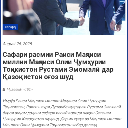
Хабарҳо
August 26, 2025
Сафари расмии Раиси Маҷлиси
миллии Маҷлиси Олии Ҷумҳурии
Тоҷикистон Рустами Эмомалӣ дар
Қазоқистон оғоз шуд
Муаллиф: «ТВС»
Имрӯз Раиси Маҷлиси миллии Маҷлиси Олии Ҷумҳурии
Тоҷикистон, Раиси шаҳри Душанбе муҳтарам Рустами Эмомалӣ
барои анҷом додани сафари расмӣ вориди шаҳри Остонаи
Ҷумҳурии Қазоқистон шуданд. Дар ин хусус аз Маҷлиси миллии
Маҷлиси Олии Ҷумҳурии Тоҷикистон хабар доданд.