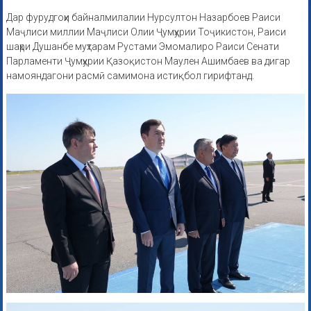
Дар фурудгоҳи байналмилалии Нурсултон Назарбоев Раиси
Маҷлиси миллии Маҷлиси Олии Ҷумҳурии Тоҷикистон, Раиси
шаҳри Душанбе муҳтарам Рустами Эмомалиро Раиси Сенати
Парламенти Ҷумҳурии Қазоқистон Маулен Ашимбаев ва дигар
намояндагони расмӣ самимона истиқбол гирифтанд.