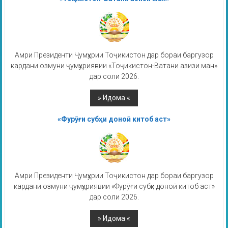
Амри Президенти Ҷумҳурии Тоҷикистон дар бораи баргузор
кардани озмуни ҷумҳуриявии «Тоҷикистон-Ватани азизи ман»
дар соли 2026.
«Фурӯғи субҳи доноӣ китоб аст»
Амри Президенти Ҷумҳурии Тоҷикистон дар бораи баргузор
кардани озмуни ҷумҳуриявии «Фурӯғи субҳи доноӣ китоб аст»
дар соли 2026.