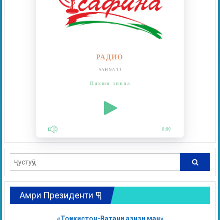
РАДИО
SAFINA.TJ
Пахши зинда
0:00
Амри Президенти ҶТ
«Тоҷикистон-Ватани азизи ман»