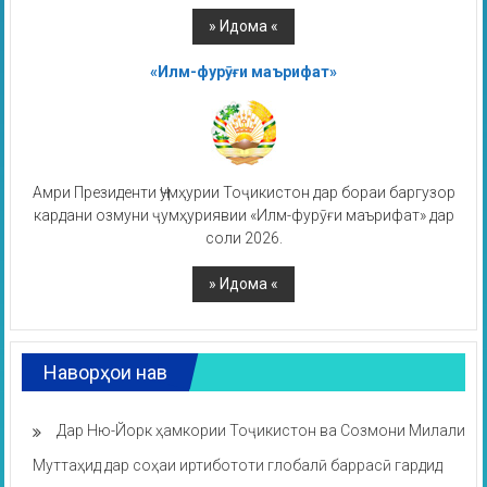
«Илм-фурӯғи маърифат»
Амри Президенти Ҷумҳурии Тоҷикистон дар бораи баргузор
кардани озмуни ҷумҳуриявии «Илм-фурӯғи маърифат» дар
соли 2026.
Наворҳои нав
Дар Ню-Йорк ҳамкории Тоҷикистон ва Созмони Милали
Муттаҳид дар соҳаи иртибототи глобалӣ баррасӣ гардид