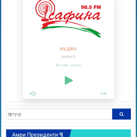
РАДИО
SAFINA.TJ
Пахши зинда
0:00
Амри Президенти ҶТ