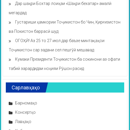
Дар шаҳри Бохтар лоиҳаи «Шаҳри бехатар» амалӣ
мегардад
Густариши ҳамкории Тоҷикистон бо Чин, Қирғизистон
ва Покистон баррасӣ шуд
ОГОҲӢ! Аз 25 то 27 июл дар баъзе минтақаҳои
Тоҷикистон сар задани сел пешгӯӣ мешавад
Кумаки Президенти Тоҷикистон ба сокинони аз офати
табиӣ зарардидаи ноҳияи Рӯшон расид
Сарлавҳаҳо
Барномаҳо
Консертҳо
Лавҳаҳо