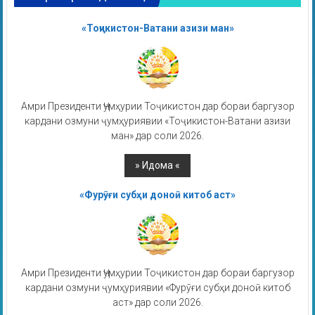
«Тоҷикистон-Ватани азизи ман»
Амри Президенти Ҷумҳурии Тоҷикистон дар бораи баргузор
кардани озмуни ҷумҳуриявии «Тоҷикистон-Ватани азизи
ман» дар соли 2026.
«Фурӯғи субҳи доноӣ китоб аст»
Амри Президенти Ҷумҳурии Тоҷикистон дар бораи баргузор
кардани озмуни ҷумҳуриявии «Фурӯғи субҳи доноӣ китоб
аст» дар соли 2026.