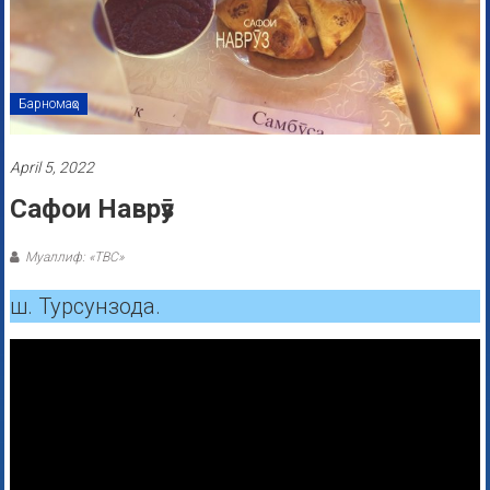
Барномаҳо
April 5, 2022
Сафои Наврӯз
Муаллиф: «ТВС»
ш. Турсунзода.