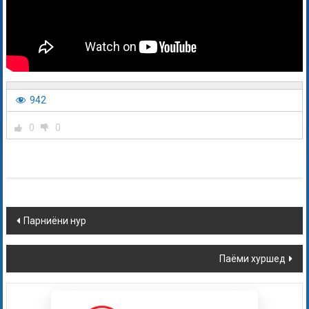
942
0
0
Парниёни нур
Паёми хуршед