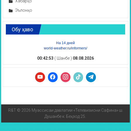
Хабарҳо
Эълонҳо
Обу ҳаво
На 14 дней
world-weather.ru/informers/
00:42:53
( Шанбе )
08.08.2026
R&T © 2026 Муассисаи давлатии «Телевизиони Сафина» ш.
Душанбе к. Беҳзод 25.