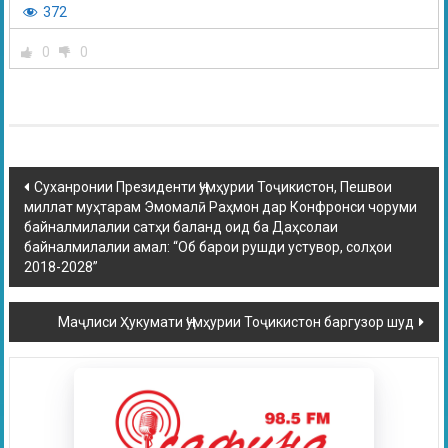
372
0
0
Суханронии Президенти Ҷумҳурии Тоҷикистон, Пешвои
миллат муҳтарам Эмомалӣ Раҳмон дар Конфронси чоруми
байналмилалии сатҳи баланд оид ба Даҳсолаи
байналмилалии амал: “Об барои рушди устувор, солҳои
2018-2028”
Маҷлиси Ҳукумати Ҷумҳурии Тоҷикистон баргузор шуд