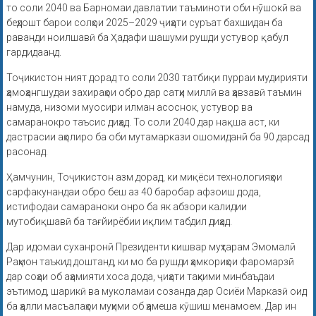
то соли 2040 ва Барномаи давлатии таъминоти оби нӯшокӣ ва
беҳдошт барои солҳои 2025–2029 ҷиҳати суръат бахшидан ба
раванди ноилшавӣ ба Ҳадафи шашуми рушди устувор қабул
гардидаанд.
Тоҷикистон ният дорад то соли 2030 татбиқи пурраи мудирияти
ҳамоҳангшудаи захираҳои обро дар сатҳи миллӣ ва ҳавзавӣ таъмин
намуда, низоми муосири илман асоснок, устувор ва
самаранокро таъсис диҳад. То соли 2040 дар нақша аст, ки
дастрасии аҳолиро ба оби мутамаркази ошомиданӣ ба 90 дарсад
расонад.
Ҳамчунин, Тоҷикистон азм дорад, ки миқёси технологияҳои
сарфакунандаи обро беш аз 40 баробар афзоиш дода,
истифодаи самараноки онро ба як абзори калидии
мутобиқшавӣ ба тағйирёбии иқлим табдил диҳад.
Дар идомаи суханронӣ Президенти кишвар муҳтарам Эмомалӣ
Раҳмон таъкид доштанд, ки мо ба рушди ҳамкориҳои фаромарзӣ
дар соҳаи об аҳамияти хоса дода, ҷиҳати таҳкими минбаъдаи
эътимод, шарикӣ ва муколамаи созанда дар Осиёи Марказӣ оид
ба ҳалли масъалаҳои муҳими об ҳамеша кӯшиш менамоем. Дар ин