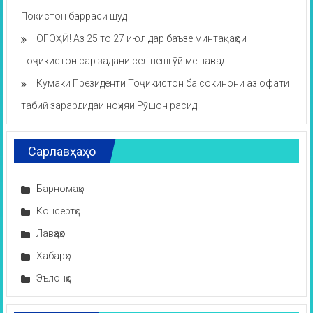
Покистон баррасӣ шуд
ОГОҲӢ! Аз 25 то 27 июл дар баъзе минтақаҳои
Тоҷикистон сар задани сел пешгӯӣ мешавад
Кумаки Президенти Тоҷикистон ба сокинони аз офати
табиӣ зарардидаи ноҳияи Рӯшон расид
Сарлавҳаҳо
Барномаҳо
Консертҳо
Лавҳаҳо
Хабарҳо
Эълонҳо