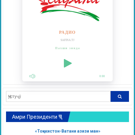
РАДИО
SAFINA.TJ
Пахши зинда
0:00
Амри Президенти ҶТ
«Тоҷикистон-Ватани азизи ман»