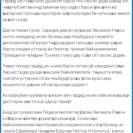
гардид, ки «Чаҳорчӯби Душанбе барои об» таъсис дода шавад. Ин
чаҳорчӯб метавонад заминаи мусоидро барои ҳамоҳангӣ ва
ҳамгироии талошҳои муштарак ҷиҳати расидан ба натиҷаҳои амалӣ
муҳайё созад.
Дар хотимаи сухан Сарвари давлат муҳтарам Эмомалӣ Раҳмон
эълон намуданд, ки мо ба мақсади пешбурд ва тақвияти
дипломатияи об ва муттаҳид кардани талошҳои ҷомеаи ҷаҳонӣ
барои ояндаи устувор ва бехатар Ҷоизаи байналмилалии
Президенти Ҷумҳурии Тоҷикистонро дар соҳаи об таъсис додем.
Тавре таъкид гардид, ин ҷоиза барои эътироф намудани саҳми
барҷаста дар рушди ҳамкории байналмилалӣ, таҳқиқоти илмӣ,
сиёсати устувори об ва пешбурди роҳҳои ҳалли муассири
мушкилоти ҷаҳонии об нигаронида шудааст.
Аз кафкӯбии пурмавҷи ҳозирин аён гардид, ки ин пайғом мавриди
дастгирии аҳли толор қарор гирифт.
Баъд аз суханронии Пешвои миллат муҳтарам Эмомалӣ Раҳмон
роҳбарони ҳайатҳои ҳукуматҳои кишварҳо, созмонҳои
байналмилалию минтақавӣ ва коршиносони сатҳи баланд, аз
ҷумла Сарвазири Ҷумҳурии Бурунди Нестор Нтахонтуэ, раиси