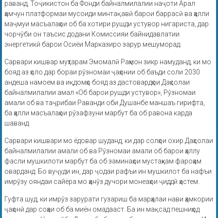
раванд, Тоҷикистон ба Фонди байналмилалии наҷоти Арал
ҳамчун платформаи мусоиди минтақавӣ барои баррасӣ ва ҳалли
маҷмуи масъалаҳои об ба хотири рушди устувор нигариста, дар
чорчӯби он таъсис додани Комиссияи байнидавлатии
энергетикӣ барои Осиёи Марказиро зарур мешуморад.
Сарвари кишвар муҳтарам Эмомалӣ Раҳмон зикр намуданд, ки мо
бояд аз ҳоло дар бораи рӯзномаи ҷаҳонии об баъди соли 2030
андеша намоем ва иқдомҳо бояд аз дастовардҳои Даҳсолаи
байналмилалии амал «Об барои рушди устувор», Рӯзномаи
амали об ва таҷрибаи Раванди оби Душанбе маншаъ гирифта,
ба ҳалли масъалаҳои рӯзафзуни марбут ба об равона карда
шаванд.
Сарвари кишвари мо ёдовар шуданд, ки дар солҳои охир Даҳсолаи
байналмилалии амали об ва Рӯзномаи амали об барои ҳаллу
фасли мушкилоти марбут ба об заминаҳои мустаҳкам фароҳам
оварданд. Бо вуҷуди ин, дар ҷодаи рафъи ин мушкилот ба нафъи
имрӯзу ояндаи сайёра мо ҳанӯз дучори монеаҳои ҷиддӣ ҳастем.
Гуфта шуд, ки имрӯз зарурати гузариш ба марҳалаи нави ҳамкории
ҷаҳонӣ дар соҳаи об ба миён омадааст. Ба ин мақсад пешниҳод