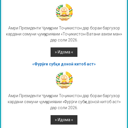
Амри Президенти Ҷумҳурии Тоҷикистон дар бораи баргузор
кардани озмуни ҷумҳуриявии «Тоҷикистон-Ватани азизи ман»
дар соли 2026.
«Фурӯғи субҳи доноӣ китоб аст»
Амри Президенти Ҷумҳурии Тоҷикистон дар бораи баргузор
кардани озмуни ҷумҳуриявии «Фурӯғи субҳи доноӣ китоб аст»
дар соли 2026.