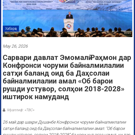
Хабарҳо
May 26, 2026
Сарвари давлат Эмомалӣ Раҳмон дар
Конфронси чоруми байналмилалии
сатҳи баланд оид ба Даҳсолаи
байналмилалии амал «Об барои
рушди устувор, солҳои 2018-2028»
иштирок намуданд
Муаллиф: «ТВС»
26 май дар шаҳри Душанбе Конфронси чоруми байналмилалии
сатҳи баланд оид ба Даҳсолаи байналмилалии амал: “Об барои
рушди устувор, солҳои 2018-2028” ба кори худ оғоз намуд, ки дар