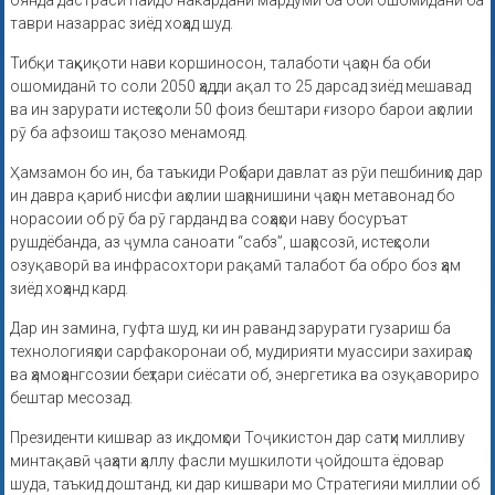
оянда дастрасӣ пайдо накардани мардуми ба оби ошомиданӣ ба
таври назаррас зиёд хоҳад шуд.
Тибқи таҳқиқоти нави коршиносон, талаботи ҷаҳон ба оби
ошомиданӣ то соли 2050 ҳадди ақал то 25 дарсад зиёд мешавад
ва ин зарурати истеҳсоли 50 фоиз бештари ғизоро барои аҳолии
рӯ ба афзоиш тақозо менамояд.
Ҳамзамон бо ин, ба таъкиди Роҳбари давлат аз рӯи пешбиниҳо дар
ин давра қариб нисфи аҳолии шаҳрнишини ҷаҳон метавонад бо
норасоии об рӯ ба рӯ гарданд ва соҳаҳои наву босуръат
рушдёбанда, аз ҷумла саноати “сабз”, шаҳрсозӣ, истеҳсоли
озуқаворӣ ва инфрасохтори рақамӣ талабот ба обро боз ҳам
зиёд хоҳанд кард.
Дар ин замина, гуфта шуд, ки ин раванд зарурати гузариш ба
технологияҳои сарфакоронаи об, мудирияти муассири захираҳо
ва ҳамоҳангсозии беҳтари сиёсати об, энергетика ва озуқавориро
бештар месозад.
Президенти кишвар аз иқдомҳои Тоҷикистон дар сатҳи милливу
минтақавӣ ҷаҳати ҳаллу фасли мушкилоти ҷойдошта ёдовар
шуда, таъкид доштанд, ки дар кишвари мо Стратегияи миллии об