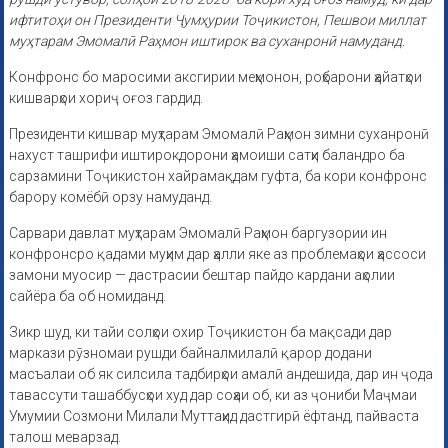
ифтитоҳи он Президенти Ҷумҳурии Тоҷикистон, Пешвои миллат
муҳтарам Эмомалӣ Раҳмон иштирок ва суханронӣ намуданд.
Конфронс бо маросими аксгирии меҳмонон, роҳбарони ҳайатҳои
кишварҳои хориҷ оғоз гардид.
Президенти кишвар муҳтарам Эмомалӣ Раҳмон зимни суханронӣ
нахуст ташрифи иштирокдорони ҳамоиши сатҳи баландро ба
сарзамини Тоҷикистон хайрамақдам гуфта, ба кори конфронс
барору комёбӣ орзу намуданд.
Сарвари давлат муҳтарам Эмомалӣ Раҳмон баргузории ин
конфронсро қадами муҳим дар ҳалли яке аз проблемаҳои ҳассоси
замони муосир — дастрасии бештар пайдо кардани аҳолии
сайёра ба об номиданд.
Зикр шуд, ки тайи солҳои охир Тоҷикистон ба мақсади дар
маркази рӯзномаи рушди байналмилалӣ қарор додани
масъалаи об як силсила тадбирҳои амалӣ андешида, дар ин ҷода
тавассути ташаббусҳои худ дар соҳаи об, ки аз ҷониби Маҷмаи
Умумии Созмони Милали Муттаҳид дастгирӣ ёфтанд, пайваста
талош меварзад.