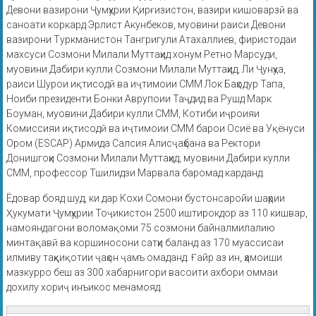
Девони вазирони Ҷумҳурии Қирғизистон, вазири кишоварзӣ ва
саноати коркард Эрлист Акунбеков, муовини раиси Девони
вазирони Туркманистон Тангригули Атахаллиев, фиристодаи
махсуси Созмони Милали Муттаҳид хонум Ретно Марсуди,
муовини Дабири кулли Созмони Милали Муттаҳид, Ли Ҷунҳуа,
раиси Шурои иқтисодӣ ва иҷтимоии СММ Лок Баҳодур Тапа,
Ноиби президенти Бонки Аврупоии Таҷдид ва Рушд Марк
Боуман, муовини Дабири кулли СММ, Котиби иҷроияи
Комиссияи иқтисодӣ ва иҷтимоии СММ барои Осиё ва Уқёнуси
Ором (ESCAP) Армида Салсия Алисҷаҳбана ва Ректори
Донишгоҳи Созмони Милали Муттаҳид, муовини Дабири кулли
СММ, профессор Тшилидзи Марвала баромад карданд.
Ёдовар бояд шуд, ки дар Кохи Сомони бустонсаройи шаҳрии
Ҳукумати Ҷумҳурии Тоҷикистон 2500 иштирокдор аз 110 кишвар,
намояндагони воломақоми 75 созмони байналмилалию
минтақавӣ ва коршиносони сатҳи баланд аз 170 муассисаи
илмиву таҳқиқотии ҷаҳон ҷамъ омаданд. Ғайр аз ин, ҳамоиши
мазкурро беш аз 300 хабарнигори васоити ахбори оммаи
дохилу хориҷ инъикос менамояд.