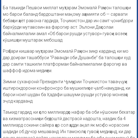
Ба таъкиди Пешвои миллат муҳтарам Эмомалӣ Раҳмон талошҳои
мо барои баланд бардоштани мақому аҳамияти об — сарвати
бебаҳои ҳаёт равона гардида, Тоҷикистон дар ин самт ҷонибдори
бархӯрди мутавозин ва фарогир аст. Эълони Даҳсолаи
байналмилалии амал «Об барои рушди устувор» гувоҳи возеҳи
кӯшишҳои муштарак мебошад.
Роҳбари кишвар муҳтарам Эмомалӣ Раҳмон зикр карданд, ки мо
дар доираи ташаббуси “Раванди оби Душанбе” ба талошҳои худ
дар самти ташкили платформаи байналмилалии фарогир ва
шаффоф идома медиҳем.
Зимни суханронӣ Президенти Ҷумҳурии Тоҷикистон таваҷҷуҳи
иштирокдорони конфронсро ба мушкилиҳое ҷалб намуданд, ки
барои ноил шудан ба Ҳадафи шашуми рушди устувор монеаҳо
эҷод кардаанд.
Таъкид гардид, ки ҳоло миллиардҳо нафар ба оби нӯшокии бехатар
ва хизматрасониҳои беҳдоштӣ дастрасӣ надошта, наздик ба 4
миллиард сокини сайера ҳар сол ҳадди ақал як моҳ бо норасоии
шадиди об дучор мешаванд. Ин тамоюлҳо гувоҳӣ медиҳанд, ки дар