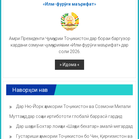
«Илм-фурӯғи маърифат»
Амри Президенти Ҷумҳурии Тоҷикистон дар бораи баргузор
кардани озмуни ҷумҳуриявии «Илм-фурӯғи маърифат» дар
соли 2026.
Наворҳои нав
Дар Ню-Йорк ҳамкории Тоҷикистон ва Созмони Милали
Муттаҳид дар соҳаи иртибототи глобалӣ баррасӣ гардид
Дар шаҳри Бохтар лоиҳаи «Шаҳри бехатар» амалӣ мегардад
Густариши ҳамкории Тоҷикистон бо Чин, Қирғизистон ва