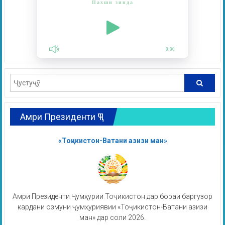
Пахши зинда
0:00
Амри Президенти ҶТ
«Тоҷикистон-Ватани азизи ман»
Амри Президенти Ҷумҳурии Тоҷикистон дар бораи баргузор
кардани озмуни ҷумҳуриявии «Тоҷикистон-Ватани азизи
ман» дар соли 2026.