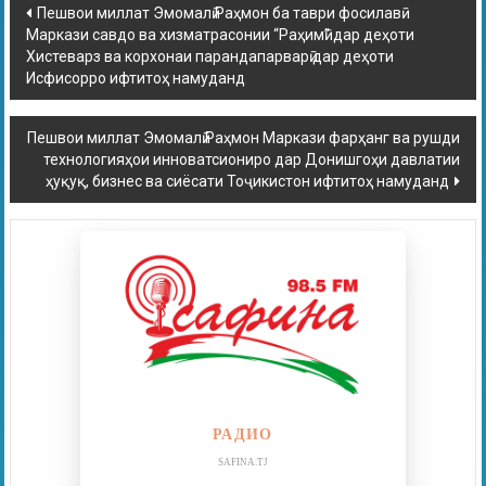
Пешвои миллат Эмомалӣ Раҳмон ба таври фосилавӣ
Маркази савдо ва хизматрасонии “Раҳимӣ” дар деҳоти
Хистеварз ва корхонаи парандапарварӣ дар деҳоти
Исфисорро ифтитоҳ намуданд
Пешвои миллат Эмомалӣ Раҳмон Маркази фарҳанг ва рушди
технологияҳои инноватсиониро дар Донишгоҳи давлатии
ҳуқуқ, бизнес ва сиёсати Тоҷикистон ифтитоҳ намуданд
РАДИО
SAFINA.TJ