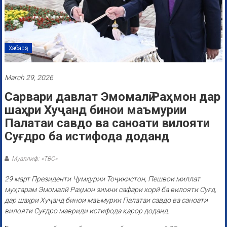
Хабарҳо
March 29, 2026
Сарвари давлат Эмомалӣ Раҳмон дар
шаҳри Хуҷанд бинои маъмурии
Палатаи савдо ва саноати вилояти
Суғдро ба истифода доданд
Муаллиф: «ТВС»
29 март Президенти Ҷумҳурии Тоҷикистон, Пешвои миллат
муҳтарам Эмомалӣ Раҳмон зимни сафари корӣ ба вилояти Суғд,
дар шаҳри Хуҷанд бинои маъмурии Палатаи савдо ва саноати
вилояти Суғдро мавриди истифода қарор доданд.