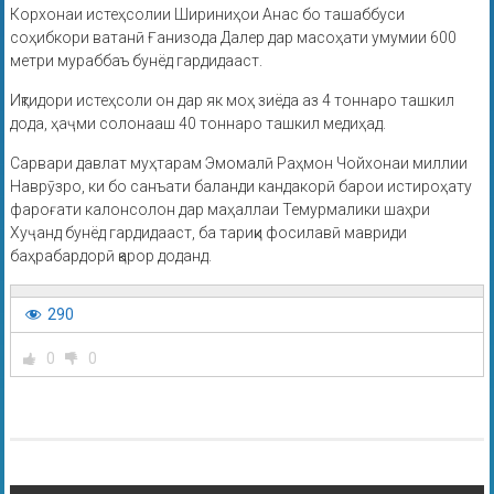
Корхонаи истеҳсолии Шириниҳои Анас бо ташаббуси
соҳибкори ватанӣ Ғанизода Далер дар масоҳати умумии 600
метри мураббаъ бунёд гардидааст.
Иқтидори истеҳсоли он дар як моҳ зиёда аз 4 тоннаро ташкил
дода, ҳаҷми солонааш 40 тоннаро ташкил медиҳад.
Сарвари давлат муҳтарам Эмомалӣ Раҳмон Чойхонаи миллии
Наврӯзро, ки бо санъати баланди кандакорӣ барои истироҳату
фароғати калонсолон дар маҳаллаи Темурмалики шаҳри
Хуҷанд бунёд гардидааст, ба тариқи фосилавӣ мавриди
баҳрабардорӣ қарор доданд.
290
0
0