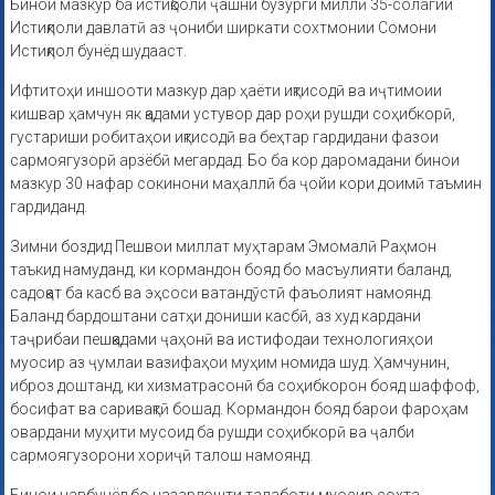
Бинои мазкур ба истиқболи ҷашни бузурги миллӣ 35-солагии
Истиқлоли давлатӣ аз ҷониби ширкати сохтмонии Сомони
Истиқлол бунёд шудааст.
Ифтитоҳи иншооти мазкур дар ҳаёти иқтисодӣ ва иҷтимоии
кишвар ҳамчун як қадами устувор дар роҳи рушди соҳибкорӣ,
густариши робитаҳои иқтисодӣ ва беҳтар гардидани фазои
сармоягузорӣ арзёбӣ мегардад. Бо ба кор даромадани бинои
мазкур 30 нафар сокинони маҳаллӣ ба ҷойи кори доимӣ таъмин
гардиданд.
Зимни боздид Пешвои миллат муҳтарам Эмомалӣ Раҳмон
таъкид намуданд, ки кормандон бояд бо масъулияти баланд,
садоқат ба касб ва эҳсоси ватандӯстӣ фаъолият намоянд.
Баланд бардоштани сатҳи дониши касбӣ, аз худ кардани
таҷрибаи пешқадами ҷаҳонӣ ва истифодаи технологияҳои
муосир аз ҷумлаи вазифаҳои муҳим номида шуд. Ҳамчунин,
иброз доштанд, ки хизматрасонӣ ба соҳибкорон бояд шаффоф,
босифат ва саривақтӣ бошад. Кормандон бояд барои фароҳам
овардани муҳити мусоид ба рушди соҳибкорӣ ва ҷалби
сармоягузорони хориҷӣ талош намоянд.