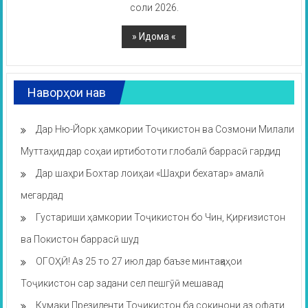
соли 2026.
Наворҳои нав
Дар Ню-Йорк ҳамкории Тоҷикистон ва Созмони Милали
Муттаҳид дар соҳаи иртибототи глобалӣ баррасӣ гардид
Дар шаҳри Бохтар лоиҳаи «Шаҳри бехатар» амалӣ
мегардад
Густариши ҳамкории Тоҷикистон бо Чин, Қирғизистон
ва Покистон баррасӣ шуд
ОГОҲӢ! Аз 25 то 27 июл дар баъзе минтақаҳои
Тоҷикистон сар задани сел пешгӯӣ мешавад
Кумаки Президенти Тоҷикистон ба сокинони аз офати