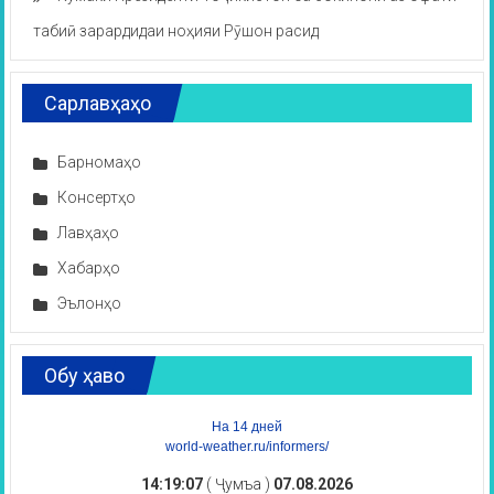
табиӣ зарардидаи ноҳияи Рӯшон расид
Сарлавҳаҳо
Барномаҳо
Консертҳо
Лавҳаҳо
Хабарҳо
Эълонҳо
Обу ҳаво
На 14 дней
world-weather.ru/informers/
14:19:08
( Ҷумъа )
07.08.2026