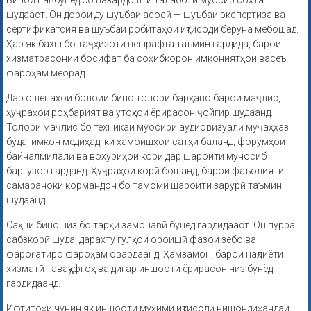
Бинои навбунёд бо назардошти талаботи муосир сохта
шудааст. Он дорои ду шуъбаи асосӣ — шуъбаи экспертиза ва
сертификатсия ва шуъбаи робитаҳои иқтисоди беруна мебошад.
Ҳар як бахш бо таҷҳизоти пешрафта таъмин гардида, барои
хизматрасонии босифат ба соҳибкорон имкониятҳои васеъ
фароҳам меорад.
Дар ошёнаҳои болоии бино толори барҳаво барои маҷлис,
ҳуҷраҳои роҳбарият ва утоқҳои ёрирасон ҷойгир шудаанд.
Толори маҷлис бо техникаи муосири аудиовизуалӣ муҷаҳҳаз
буда, имкон медиҳад, ки ҳамоишҳои сатҳи баланд, форумҳои
байналмилалӣ ва вохӯриҳои корӣ дар шароити муносиб
баргузор гарданд. Ҳуҷраҳои корӣ бошанд, барои фаъолияти
самараноки кормандон бо тамоми шароити зарурӣ таъмин
шудаанд.
Саҳни бино низ бо тарҳи замонавӣ бунёд гардидааст. Он пурра
сабзкорӣ шуда, дарахту гулҳои ороишӣ фазои зебо ва
фароғатиро фароҳам овардаанд. Ҳамзамон, барои нақлиёти
хизматӣ таваққуфгоҳ ва дигар иншооти ёрирасон низ бунёд
гардидаанд.
Ифтитоҳи чунин як иншооти муҳими иқтисодӣ нишондиҳандаи