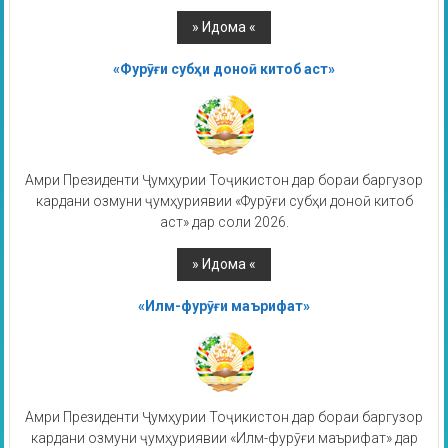
«Фурӯғи субҳи доноӣ китоб аст»
Амри Президенти Ҷумҳурии Тоҷикистон дар бораи баргузор
кардани озмуни ҷумҳуриявии «Фурӯғи субҳи доноӣ китоб
аст» дар соли 2026.
«Илм-фурӯғи маърифат»
Амри Президенти Ҷумҳурии Тоҷикистон дар бораи баргузор
кардани озмуни ҷумҳуриявии «Илм-фурӯғи маърифат» дар