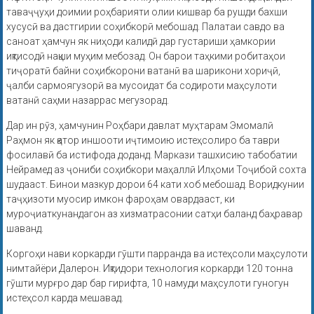
таваҷҷуҳи доимии роҳбарияти олии кишвар ба рушди бахши
хусусӣ ва дастгирии соҳибкорӣ мебошад. Палатаи савдо ва
саноат ҳамчун як ниҳоди калидӣ дар густариши ҳамкории
иқтисодӣ нақши муҳим мебозад. Он барои таҳкими робитаҳои
тиҷоратӣ байни соҳибкорони ватанӣ ва шарикони хориҷӣ,
ҷалби сармоягузорӣ ва мусоидат ба содироти маҳсулоти
ватанӣ саҳми назаррас мегузорад.
Дар ин рӯз, ҳамчунин Роҳбари давлат муҳтарам Эмомалӣ
Раҳмон як қатор иншооти иҷтимоию истеҳсолиро ба таври
фосилавӣ ба истифода доданд. Маркази ташхисию табобатии
Нейрамед аз ҷониби соҳибкори маҳаллӣ Илҳоми Тоҷибой сохта
шудааст. Бинои мазкур дорои 64 кати хоб мебошад. Воридкунии
таҷҳизоти муосир имкон фароҳам овардааст, ки
муроҷиаткунандагон аз хизматрасонии сатҳи баланд баҳравар
шаванд.
Коргоҳи нави коркарди гӯшти парранда ва истеҳсоли маҳсулоти
нимтайёри Далерон. Иқтидори технология коркарди 120 тонна
гӯшти мурғро дар бар гирифта, 10 намуди маҳсулоти гуногун
истеҳсол карда мешавад.