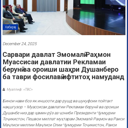
Хабарҳо
December 24, 2025
Сарвари давлат Эмомалӣ Раҳмон
Муассисаи давлатии Рекламаи
берунӣ ва ороиши шаҳри Душанберо
ба таври фосилавӣ ифтитоҳ намуданд
Муаллиф: «ТВС»
Бинои нави боз як иншооти дар рушд ва шукуфоии пойтахт
нақшгузор – Муассисаи давлатии Рекламаи берунӣ ва ороиши
Душанбе низ дар ҳамин рӯз аз ҷониби Президенти Ҷумҳурии
Тоҷикистон, Пешвои миллат муҳтарам Эмомалӣ Раҳмон ва Раиси
Маҷлиси миллии Маҷлиси Олии Ҷумҳурии Тоҷикистон, Раиси