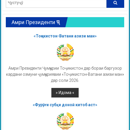
Амри Президенти ҶТ
«Тоҷикистон-Ватани азизи ман»
Амри Президенти Ҷумҳурии Тоҷикистон дар бораи баргузор
кардани озмуни ҷумҳуриявии «Тоҷикистон-Ватани азизи ман»
дар соли 2026.
«Фурӯғи субҳи доноӣ китоб аст»