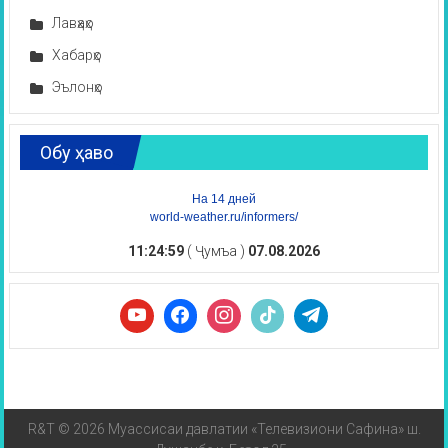
Лавҳаҳо
Хабарҳо
Эълонҳо
Обу ҳаво
На 14 дней
world-weather.ru/informers/
11:25:00
( Ҷумъа )
07.08.2026
R&T © 2026 Муассисаи давлатии «Телевизиони Сафина» ш.