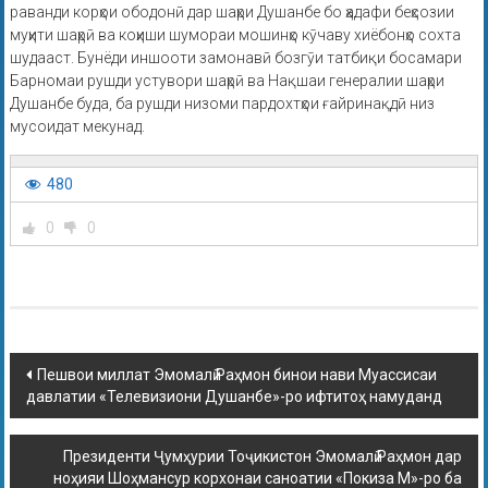
раванди корҳои ободонӣ дар шаҳри Душанбе бо ҳадафи беҳсозии
муҳити шаҳрӣ ва коҳиши шумораи мошинҳо кӯчаву хиёбонҳо сохта
шудааст. Бунёди иншооти замонавӣ бозгӯи татбиқи босамари
Барномаи рушди устувори шаҳрӣ ва Нақшаи генералии шаҳри
Душанбе буда, ба рушди низоми пардохтҳои ғайринақдӣ низ
мусоидат мекунад.
480
0
0
Пешвои миллат Эмомалӣ Раҳмон бинои нави Муассисаи
давлатии «Телевизиони Душанбе»-ро ифтитоҳ намуданд
Президенти Ҷумҳурии Тоҷикистон Эмомалӣ Раҳмон дар
ноҳияи Шоҳмансур корхонаи саноатии «Покиза М»-ро ба