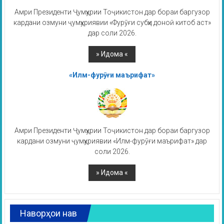
Амри Президенти Ҷумҳурии Тоҷикистон дар бораи баргузор
кардани озмуни ҷумҳуриявии «Фурӯғи субҳи доноӣ китоб аст»
дар соли 2026.
«Илм-фурӯғи маърифат»
Амри Президенти Ҷумҳурии Тоҷикистон дар бораи баргузор
кардани озмуни ҷумҳуриявии «Илм-фурӯғи маърифат» дар
соли 2026.
Наворҳои нав