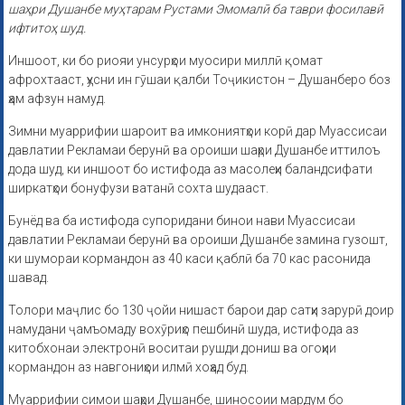
шаҳри Душанбе муҳтарам Рустами Эмомалӣ ба таври фосилавӣ
ифтитоҳ шуд.
Иншоот, ки бо риояи унсурҳои муосири миллӣ қомат
афрохтааст, ҳусни ин гӯшаи қалби Тоҷикистон – Душанберо боз
ҳам афзун намуд.
Зимни муаррифии шароит ва имкониятҳои корӣ дар Муассисаи
давлатии Рекламаи берунӣ ва ороиши шаҳри Душанбе иттилоъ
дода шуд, ки иншоот бо истифода аз масолеҳи баландсифати
ширкатҳои бонуфузи ватанӣ сохта шудааст.
Бунёд ва ба истифода супоридани бинои нави Муассисаи
давлатии Рекламаи берунӣ ва ороиши Душанбе замина гузошт,
ки шумораи кормандон аз 40 каси қаблӣ ба 70 кас расонида
шавад.
Толори маҷлис бо 130 ҷойи нишаст барои дар сатҳи зарурӣ доир
намудани ҷамъомаду вохӯриҳо пешбинӣ шуда, истифода аз
китобхонаи электронӣ воситаи рушди дониш ва огоҳии
кормандон аз навгониҳои илмӣ хоҳад буд.
Муаррифии симои шаҳри Душанбе, шиносоии мардум бо