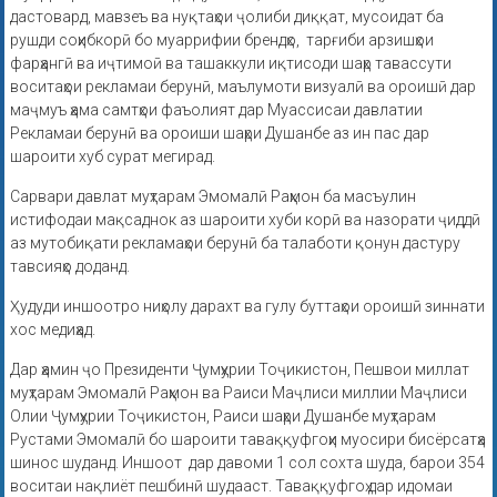
дастовард, мавзеъ ва нуқтаҳои ҷолиби диққат, мусоидат ба
рушди соҳибкорӣ бо муаррифии брендҳо, тарғиби арзишҳои
фарҳангӣ ва иҷтимоӣ ва ташаккули иқтисоди шаҳр тавассути
воситаҳои рекламаи берунӣ, маълумоти визуалӣ ва ороишӣ дар
маҷмуъ ҳама самтҳои фаъолият дар Муассисаи давлатии
Рекламаи берунӣ ва ороиши шаҳри Душанбе аз ин пас дар
шароити хуб сурат мегирад.
Сарвари давлат муҳтарам Эмомалӣ Раҳмон ба масъулин
истифодаи мақсаднок аз шароити хуби корӣ ва назорати ҷиддӣ
аз мутобиқати рекламаҳои берунӣ ба талаботи қонун дастуру
тавсияҳо доданд.
Ҳудуди иншоотро ниҳолу дарахт ва гулу буттаҳои ороишӣ зиннати
хос медиҳад.
Дар ҳамин ҷо Президенти Ҷумҳурии Тоҷикистон, Пешвои миллат
муҳтарам Эмомалӣ Раҳмон ва Раиси Маҷлиси миллии Маҷлиси
Олии Ҷумҳурии Тоҷикистон, Раиси шаҳри Душанбе муҳтарам
Рустами Эмомалӣ бо шароити таваққуфгоҳи муосири бисёрсатҳа
шинос шуданд. Иншоот дар давоми 1 сол сохта шуда, барои 354
воситаи нақлиёт пешбинӣ шудааст. Таваққуфгоҳ дар идомаи