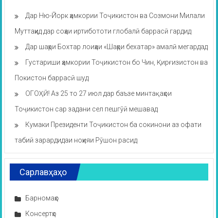
Дар Ню-Йорк ҳамкории Тоҷикистон ва Созмони Милали
Муттаҳид дар соҳаи иртибототи глобалӣ баррасӣ гардид
Дар шаҳри Бохтар лоиҳаи «Шаҳри бехатар» амалӣ мегардад
Густариши ҳамкории Тоҷикистон бо Чин, Қирғизистон ва
Покистон баррасӣ шуд
ОГОҲӢ! Аз 25 то 27 июл дар баъзе минтақаҳои
Тоҷикистон сар задани сел пешгӯӣ мешавад
Кумаки Президенти Тоҷикистон ба сокинони аз офати
табиӣ зарардидаи ноҳияи Рӯшон расид
Сарлавҳаҳо
Барномаҳо
Консертҳо