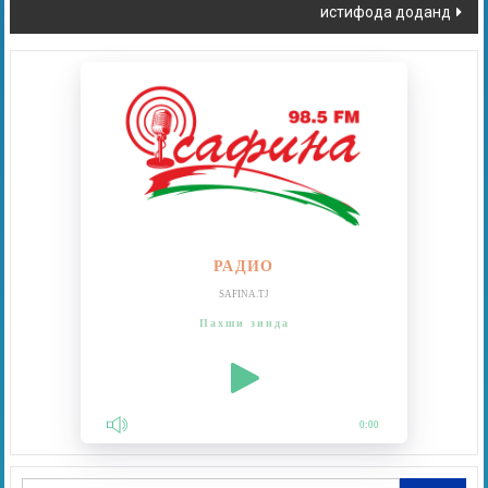
истифода доданд
РАДИО
SAFINA.TJ
Пахши зинда
0:00