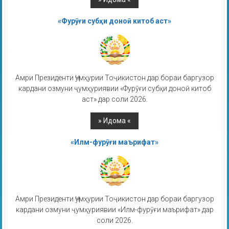
«Фурӯғи субҳи доноӣ китоб аст»
Амри Президенти Ҷумҳурии Тоҷикистон дар бораи баргузор
кардани озмуни ҷумҳуриявии «Фурӯғи субҳи доноӣ китоб
аст» дар соли 2026.
«Илм-фурӯғи маърифат»
Амри Президенти Ҷумҳурии Тоҷикистон дар бораи баргузор
кардани озмуни ҷумҳуриявии «Илм-фурӯғи маърифат» дар
соли 2026.