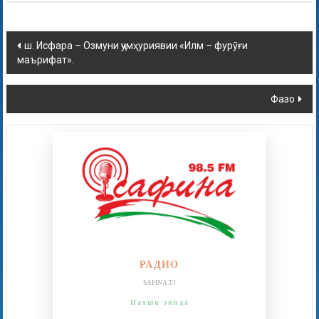
ш. Исфара – Озмуни ҷумҳуриявии «Илм – фурӯғи
маърифат».
Фазо
РАДИО
SAFINA.TJ
Пахши зинда