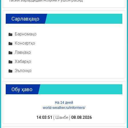
Сарлавҳаҳо
Барномаҳо
Консертҳо
Лавҳаҳо
Хабарҳо
Эълонҳо
Обу ҳаво
На 14 дней
world-weather.ru/informers/
14:03:51
( Шанбе )
08.08.2026