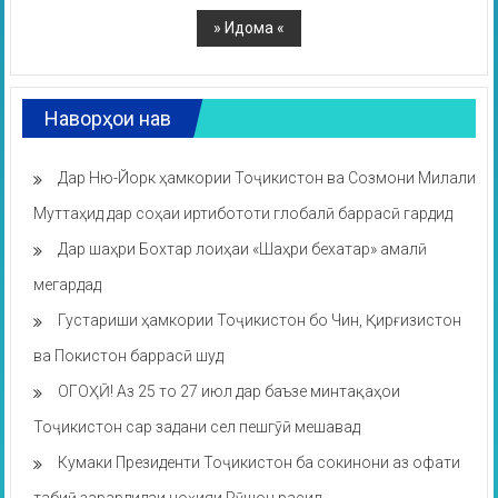
Наворҳои нав
Дар Ню-Йорк ҳамкории Тоҷикистон ва Созмони Милали
Муттаҳид дар соҳаи иртибототи глобалӣ баррасӣ гардид
Дар шаҳри Бохтар лоиҳаи «Шаҳри бехатар» амалӣ
мегардад
Густариши ҳамкории Тоҷикистон бо Чин, Қирғизистон
ва Покистон баррасӣ шуд
ОГОҲӢ! Аз 25 то 27 июл дар баъзе минтақаҳои
Тоҷикистон сар задани сел пешгӯӣ мешавад
Кумаки Президенти Тоҷикистон ба сокинони аз офати
табиӣ зарардидаи ноҳияи Рӯшон расид