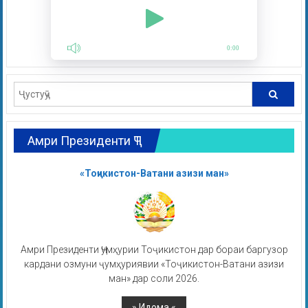
0:00
Амри Президенти ҶТ
«Тоҷикистон-Ватани азизи ман»
Амри Президенти Ҷумҳурии Тоҷикистон дар бораи баргузор
кардани озмуни ҷумҳуриявии «Тоҷикистон-Ватани азизи
ман» дар соли 2026.