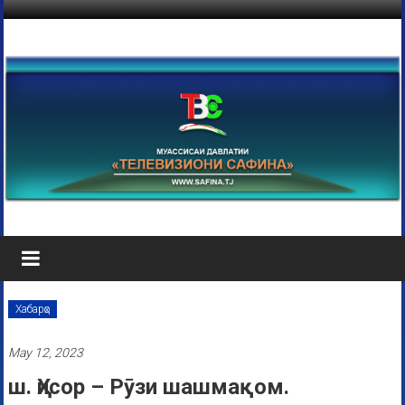
Хабарҳо
May 12, 2023
ш. Ҳисор – Рӯзи шашмақом.