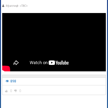
Муаллиф: «ТВС»
898
0
0