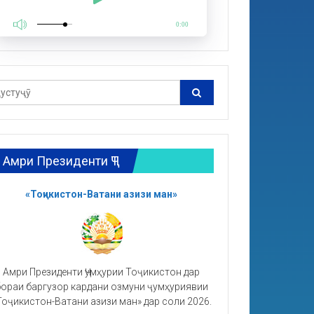
0:00
Амри Президенти ҶТ
«Тоҷикистон-Ватани азизи ман»
Амри Президенти Ҷумҳурии Тоҷикистон дар
ораи баргузор кардани озмуни ҷумҳуриявии
Тоҷикистон-Ватани азизи ман» дар соли 2026.