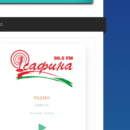
ос
РАДИО
SAFINA.TJ
Пахши зинда