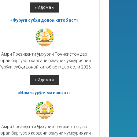
«Фурӯғи субҳи доноӣ китоб аст»
Амри Президенти Ҷумҳурии Тоҷикистон дар
ораи баргузор кардани озмуни ҷумҳуриявии
Фурӯғи субҳи доноӣ китоб аст» дар соли 2026.
«Илм-фурӯғи маърифат»
Амри Президенти Ҷумҳурии Тоҷикистон дар
ораи баргузор кардани озмуни ҷумҳуриявии