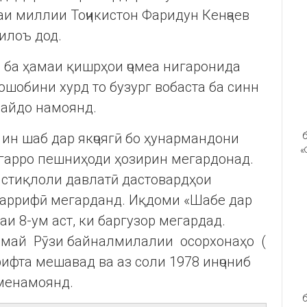
и миллии Тоҷикистон Фаридун Кенҷаев
илоъ дод.
 ба ҳамаи қишрҳои ҷомеа нигаронида
ошобини хурд то бузург вобаста ба синн
пайдо намоянд.
 ин шаб дар якҷоягӣ бо ҳунармандони
б
«
игарро пешниҳоди ҳозирин мегардонад.
Истиқлоли давлатӣ дастовардҳои
аррифӣ мегарданд. Иқдоми «Шабе дар
аи 8-ум аст, ки баргузор мегардад.
 май Рӯзи байналмилалии осорхонаҳо (
ирифта мешавад ва аз соли 1978 инҷониб
 менамоянд.
б