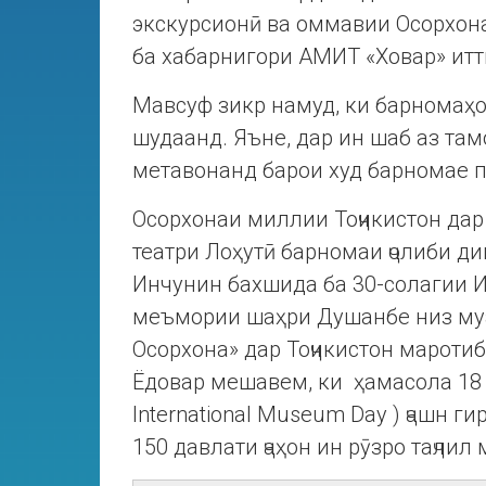
экскурсионӣ ва оммавии Осорхона
ба хабарнигори АМИТ «Ховар» итт
Мавсуф зикр намуд, ки барномаҳо
шудаанд. Яъне, дар ин шаб аз там
метавонанд барои худ барномае 
Осорхонаи миллии Тоҷикистон дар
театри Лоҳутӣ барномаи ҷолиби д
Инчунин бахшида ба 30-солагии 
меъмории шаҳри Душанбе низ му
Осорхона» дар Тоҷикистон маротиб
Ёдовар мешавем, ки ҳамасола 18
International Museum Day ) ҷашн г
150 давлати ҷаҳон ин рӯзро таҷлил