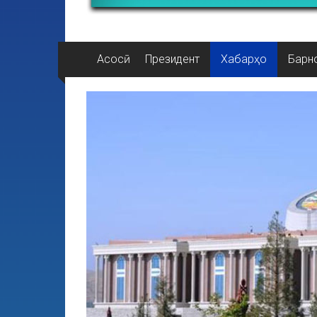
Асосӣ
Президент
Хабарҳо
Барн