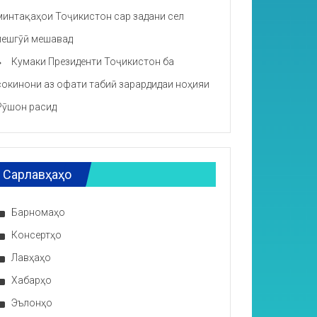
минтақаҳои Тоҷикистон сар задани сел
пешгӯӣ мешавад
Кумаки Президенти Тоҷикистон ба
сокинони аз офати табиӣ зарардидаи ноҳияи
Рӯшон расид
Сарлавҳаҳо
Барномаҳо
Консертҳо
Лавҳаҳо
Хабарҳо
Эълонҳо