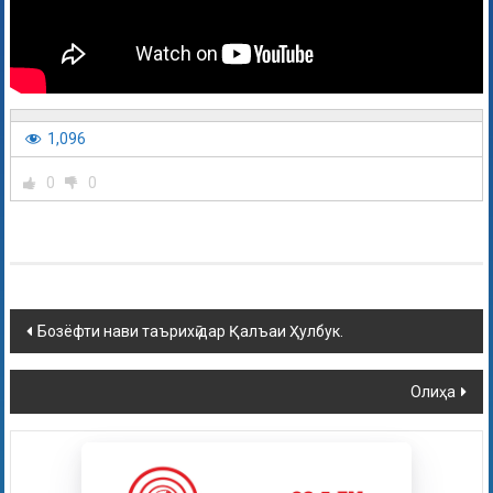
1,096
0
0
Бозёфти нави таърихӣ дар Қалъаи Ҳулбук.
Олиҳа