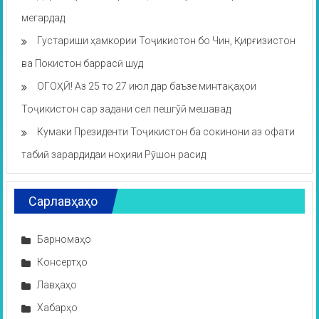
мегардад
Густариши ҳамкории Тоҷикистон бо Чин, Қирғизистон
ва Покистон баррасӣ шуд
ОГОҲӢ! Аз 25 то 27 июл дар баъзе минтақаҳои
Тоҷикистон сар задани сел пешгӯӣ мешавад
Кумаки Президенти Тоҷикистон ба сокинони аз офати
табиӣ зарардидаи ноҳияи Рӯшон расид
Сарлавҳаҳо
Барномаҳо
Консертҳо
Лавҳаҳо
Хабарҳо