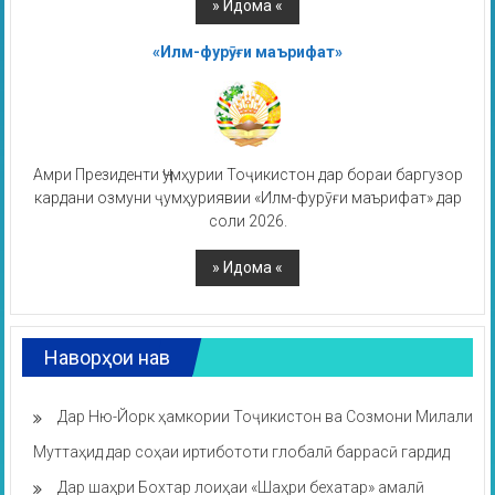
«Илм-фурӯғи маърифат»
Амри Президенти Ҷумҳурии Тоҷикистон дар бораи баргузор
кардани озмуни ҷумҳуриявии «Илм-фурӯғи маърифат» дар
соли 2026.
Наворҳои нав
Дар Ню-Йорк ҳамкории Тоҷикистон ва Созмони Милали
Муттаҳид дар соҳаи иртибототи глобалӣ баррасӣ гардид
Дар шаҳри Бохтар лоиҳаи «Шаҳри бехатар» амалӣ