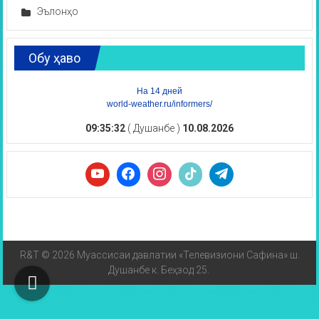
Эълонҳо
Обу ҳаво
На 14 дней
world-weather.ru/informers/
09:35:32
( Душанбе )
10.08.2026
R&T © 2026 Муассисаи давлатии «Телевизиони Сафина» ш.
Душанбе к. Беҳзод 25.