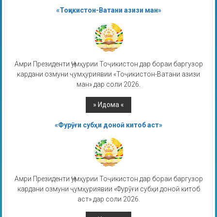
«Тоҷикистон-Ватани азизи ман»
Амри Президенти Ҷумҳурии Тоҷикистон дар бораи баргузор
кардани озмуни ҷумҳуриявии «Тоҷикистон-Ватани азизи
ман» дар соли 2026.
«Фурӯғи субҳи доноӣ китоб аст»
Амри Президенти Ҷумҳурии Тоҷикистон дар бораи баргузор
кардани озмуни ҷумҳуриявии «Фурӯғи субҳи доноӣ китоб
аст» дар соли 2026.