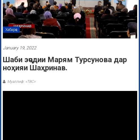
Хабарҳо
January 19, 2022
Шаби эҷодии Марям Турсунова дар
ноҳияи Шаҳринав.
Муаллиф: «ТВС»