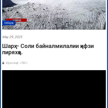
Хабарҳо
May 29, 2025
Шарҳ – Соли байналмилалии ҳифзи
пиряхҳо.
Муаллиф: «ТВС»