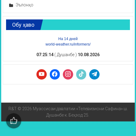
Эълонҳо
Обу ҳаво
На 14 дней
world-weather.ru/informers/
07:25:14
( Душанбе )
10.08.2026
R&T © 2026 Муассисаи давлатии «Телевизиони Сафина» ш.
Душанбе к. Беҳзод 25.