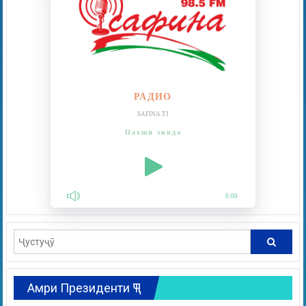
РАДИО
SAFINA.TJ
Пахши зинда
0:00
Амри Президенти ҶТ