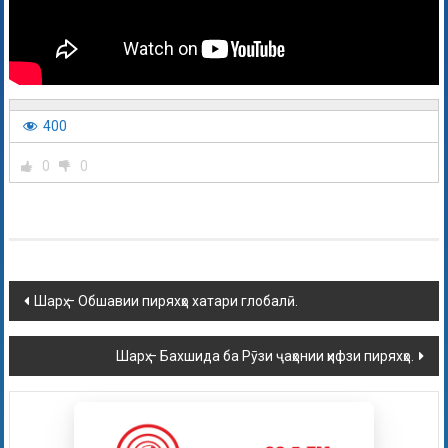
400
0
0
Шарҳ – Обшавии пиряхҳо хатари глобалӣ.
Шарҳ – Бахшида ба Рӯзи ҷаҳонии ҳифзи пиряхҳо.