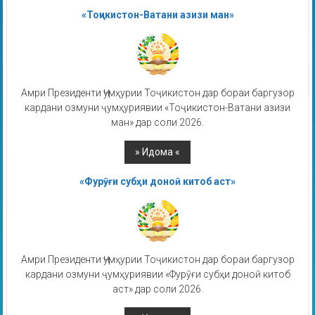
«Тоҷикистон-Ватани азизи ман»
Амри Президенти Ҷумҳурии Тоҷикистон дар бораи баргузор
кардани озмуни ҷумҳуриявии «Тоҷикистон-Ватани азизи
ман» дар соли 2026.
«Фурӯғи субҳи доноӣ китоб аст»
Амри Президенти Ҷумҳурии Тоҷикистон дар бораи баргузор
кардани озмуни ҷумҳуриявии «Фурӯғи субҳи доноӣ китоб
аст» дар соли 2026.