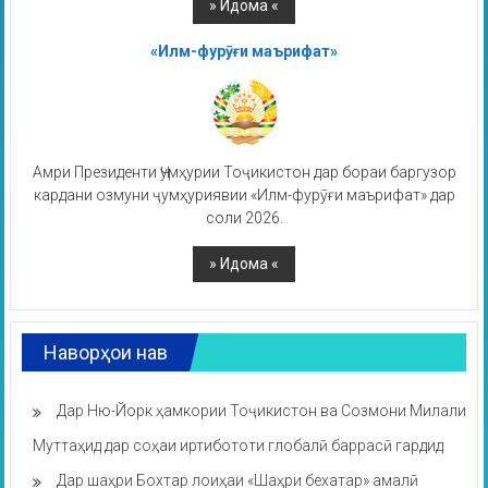
«Илм-фурӯғи маърифат»
Амри Президенти Ҷумҳурии Тоҷикистон дар бораи баргузор
кардани озмуни ҷумҳуриявии «Илм-фурӯғи маърифат» дар
соли 2026.
Наворҳои нав
Дар Ню-Йорк ҳамкории Тоҷикистон ва Созмони Милали
Муттаҳид дар соҳаи иртибототи глобалӣ баррасӣ гардид
Дар шаҳри Бохтар лоиҳаи «Шаҳри бехатар» амалӣ