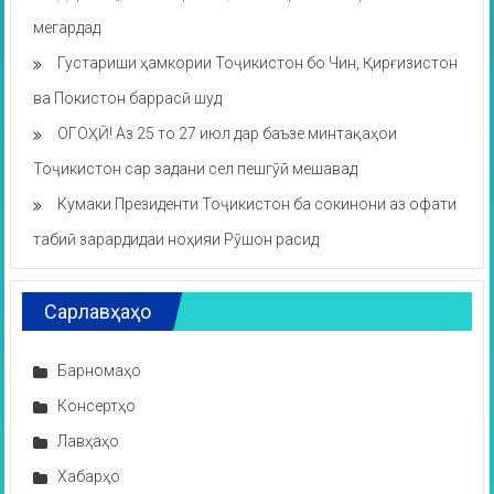
мегардад
Густариши ҳамкории Тоҷикистон бо Чин, Қирғизистон
ва Покистон баррасӣ шуд
ОГОҲӢ! Аз 25 то 27 июл дар баъзе минтақаҳои
Тоҷикистон сар задани сел пешгӯӣ мешавад
Кумаки Президенти Тоҷикистон ба сокинони аз офати
табиӣ зарардидаи ноҳияи Рӯшон расид
Сарлавҳаҳо
Барномаҳо
Консертҳо
Лавҳаҳо
Хабарҳо