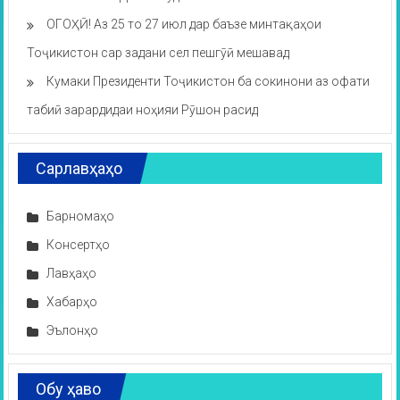
ОГОҲӢ! Аз 25 то 27 июл дар баъзе минтақаҳои
Тоҷикистон сар задани сел пешгӯӣ мешавад
Кумаки Президенти Тоҷикистон ба сокинони аз офати
табиӣ зарардидаи ноҳияи Рӯшон расид
Сарлавҳаҳо
Барномаҳо
Консертҳо
Лавҳаҳо
Хабарҳо
Эълонҳо
Обу ҳаво