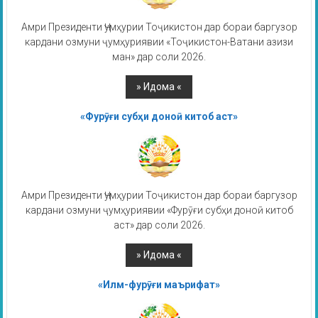
Амри Президенти Ҷумҳурии Тоҷикистон дар бораи баргузор
кардани озмуни ҷумҳуриявии «Тоҷикистон-Ватани азизи
ман» дар соли 2026.
«Фурӯғи субҳи доноӣ китоб аст»
Амри Президенти Ҷумҳурии Тоҷикистон дар бораи баргузор
кардани озмуни ҷумҳуриявии «Фурӯғи субҳи доноӣ китоб
аст» дар соли 2026.
«Илм-фурӯғи маърифат»