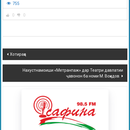
755
0
0
Хотираҳо
Нахустнамоиши «Метранпаж» дар Театри давлатии
ҷавонон ба номи М. Воҳидов.