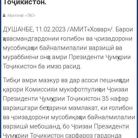
Тоҷикистон.
Муаллиф: «ТВС»
ДУШАНБЕ, 11.02.2023 /АМИТ«Ховар»/. Барои
ҳавасмандгардонии ғолибон ва ҷоизадорони
мусобиқаҳои байналмилалии варзишӣ ва
мураббиёни онҳо амри Президенти Ҷумҳурии
Тоҷикистон ба имзо расид.
Тибқи амри мазкур ва дар асоси пешниҳоди
қарори Комиссияи мукофотпулиҳои Ҷоизаи
Президенти Ҷумҳурии Тоҷикистон 35 нафар
варзишгари беҳтарини мамлакат, ки ғолибон
ва ҷоизадорони мусобиқаҳои байналмилалии
варзишӣ мебошанд, бо Ҷоизаи Президенти
Ҷумҳурии Тоҷикистон сарфароз гардонда