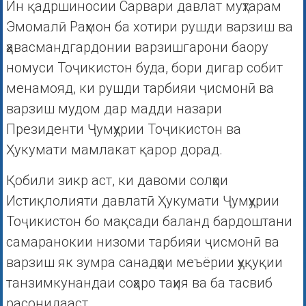
Ин қадршиносии Сарвари давлат муҳтарам
Эмомалӣ Раҳмон ба хотири рушди варзиш ва
ҳавасмандгардонии варзишгарони баору
номуси Тоҷикистон буда, бори дигар собит
менамояд, ки рушди тарбияи ҷисмонӣ ва
варзиш мудом дар мадди назари
Президенти Ҷумҳурии Тоҷикистон ва
Ҳукумати мамлакат қарор дорад.
Қобили зикр аст, ки давоми солҳои
Истиқлолияти давлатӣ Ҳукумати Ҷумҳурии
Тоҷикистон бо мақсади баланд бардоштани
самаранокии низоми тарбияи ҷисмонӣ ва
варзиш як зумра санадҳои меъёрии ҳуқуқии
танзимкунандаи соҳаро таҳия ва ба тасвиб
расонидааст.