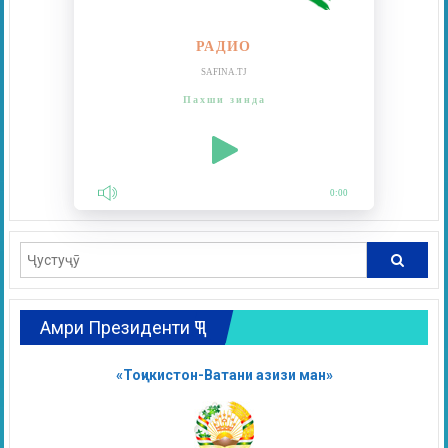
РАДИО
SAFINA.TJ
Пахши зинда
0:00
Амри Президенти ҶТ
«Тоҷикистон-Ватани азизи ман»