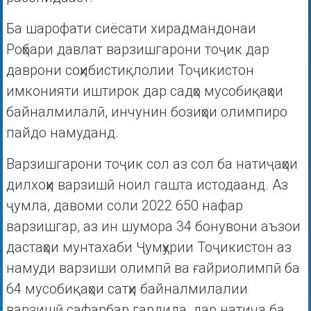
Ба шарофати сиёсати хирадмандонаи
Роҳбари давлат варзишгарони тоҷик дар
даврони соҳибистиқлолии Тоҷикистон
имконияти иштирок дар садҳо мусобиқаҳои
байналмилалӣ, инчунин бозиҳои олимпиро
пайдо намуданд.
Варзишгарони тоҷик сол аз сол ба натиҷаҳои
дилхоҳи варзишӣ ноил гашта истодаанд. Аз
ҷумла, давоми соли 2022 650 нафар
варзишгар, аз ин шумора 34 бонувони аъзои
дастаҳои мунтахаби Ҷумҳурии Тоҷикистон аз
намуди варзиши олимпӣ ва ғайриолимпӣ ба
64 мусобиқаҳои сатҳи байналмилалии
варзишӣ сафарбар гардида, дар натиҷа ба