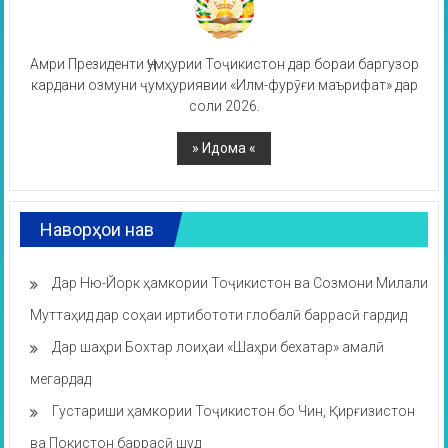
Амри Президенти Ҷумҳурии Тоҷикистон дар бораи баргузор
кардани озмуни ҷумҳуриявии «Илм-фурӯғи маърифат» дар
соли 2026.
Наворҳои нав
Дар Ню-Йорк ҳамкории Тоҷикистон ва Созмони Милали
Муттаҳид дар соҳаи иртибототи глобалӣ баррасӣ гардид
Дар шаҳри Бохтар лоиҳаи «Шаҳри бехатар» амалӣ
мегардад
Густариши ҳамкории Тоҷикистон бо Чин, Қирғизистон
ва Покистон баррасӣ шуд