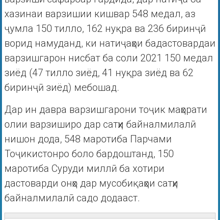
хазинаи варзишии кишвар 548 медал, аз
ҷумла 150 тилло, 162 нуқра ва 236 биринҷӣ
ворид намуданд, ки натиҷаҳои бадастовардаи
варзишгарон нисбат ба соли 2021 150 медал
зиёд (47 тилло зиёд, 41 нуқра зиёд ва 62
биринҷӣ зиёд) мебошад.
Дар ин давра варзишгарони тоҷик маҳорати
олии варзиширо дар сатҳи байналмилалӣ
нишон дода, 548 маротиба Парчами
Тоҷикистонро боло бардоштанд, 150
маротиба Суруди миллӣ ба хотири
дастоварди онҳо дар мусобиқаҳои сатҳи
байналмилалӣ садо додааст.