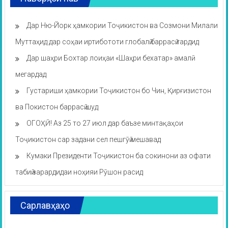
Дар Ню-Йорк ҳамкории Тоҷикистон ва Созмони Милали
Муттаҳид дар соҳаи иртибототи глобалӣ баррасӣ гардид
Дар шаҳри Бохтар лоиҳаи «Шаҳри бехатар» амалӣ
мегардад
Густариши ҳамкории Тоҷикистон бо Чин, Қирғизистон
ва Покистон баррасӣ шуд
ОГОҲӢ! Аз 25 то 27 июл дар баъзе минтақаҳои
Тоҷикистон сар задани сел пешгӯӣ мешавад
Кумаки Президенти Тоҷикистон ба сокинони аз офати
табиӣ зарардидаи ноҳияи Рӯшон расид
Сарлавҳаҳо