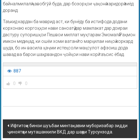
байналмилалӣ ҷавобгӯй буда, дар бозорҳои ҷаҳонӣ харидорӣ зиёд
доранд.
Таъкид кардан ба маврид аст, ки бунёду ба истифода додани
корхонаю коргоҳҳои нави саноатӣ дар мамлакат дар доираи
дастуру супоришҳои Пешвои миллат муҳтарам Эмомалӣ Раҳмон
имкон медиҳад, ки ошёи хоми ватанӣ то марҳилаи ниҳоӣ коркард
шуда, бо ин васила ҳаҷми истеҳсоли маҳсулот афзоиш дода
шавад ва барои шаҳрвандон ҷойҳои нави корӣ таъсис ёбад.
887
0
0
Ифтитоҳи бинои шуъбаи минтақавии муборизабар зидди
ҷиноятҳои муташаккили ВКД дар шаҳри Турсунзода.