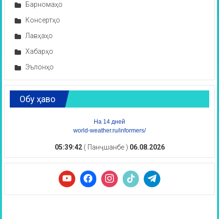
Барномаҳо
Консертҳо
Лавҳаҳо
Хабарҳо
Эълонҳо
Обу ҳаво
На 14 дней
world-weather.ru/informers/
05:39:43
( Панҷшанбе )
06.08.2026