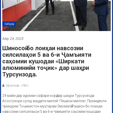
Хабарҳо
May 24, 2023
Шиносоӣ бо лоиҳаи навсозии
силсилаҳои 5 ва 6-и Ҷамъияти
саҳомии кушодаи «Ширкати
алюминийи тоҷик» дар шаҳри
Турсунзода.
Муаллиф: «ТВС»
24 майи дар идомаи сафари корӣ дар шаҳри Турсунзода
Асосгузори сулҳу ваҳдати миллӣ – Пешвои миллат, Президенти
Ҷумҳурии Тоҷикистон муҳтарам Эмомалӣ Раҳмон бо лоиҳаи
навсозии силсилаҳои 5 ва 6-и Ҷамъияти саҳомии кушодаи