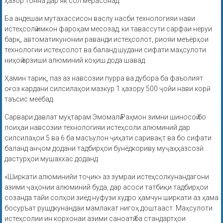
ҳазор тонна дар як сол мерасонад.
Ба андешаи мутахассисон васлу насби технологияи нави
истеҳсолӣ имкон фароҳам месозад, ки тавассути сарфаи неруи
барқ, автоматикунонии раванди истеҳсолот, риояи меъёрҳои
технологии истеҳсолот ва баланд шудани сифати маҳсулоти
ниҳоӣ арзиши алюминий коҳиш дода шавад.
Ҳамин тариқ, паз аз навсозии пурра ва дубора ба фаъолият
оғоз кардани силсилаҳои мазкур 1 ҳазору 500 ҷойи нави корӣ
таъсис меёбад.
Сарвари давлат муҳтарам Эмомалӣ Раҳмон зимни шиносоӣ бо
лоиҳаи навсозии технологияи истеҳсоли алюминий дар
силсилаҳои 5 ва 6 ба масъулон ҷиҳати саривақт ва бо сифати
баланд анҷом додани тадбирҳои бунёдкориву муҷаҳҳазсозӣ
дастурҳои мушаххас доданд.
«Ширкати алюминийи тоҷик» аз зумраи истеҳсолкунандагони
азими ҷаҳонии алюминий буда, дар асоси татбиқи тадбирҳои
созанда тайи солҳои зиёд нуфузи худро ҳамчун ширкати аз ҳама
босуръат рушдкунандаи мамлакат нигоҳ доштааст. Маҳсулоти
истеҳсолии ин корхонаи азими саноатӣ ба стандартҳои