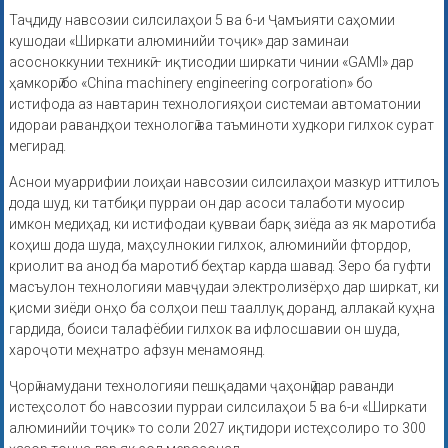
Таҷдиду навсозии силсилаҳои 5 ва 6-и Ҷамъияти саҳомии
кушодаи «Ширкати алюминийи тоҷик» дар заминаи
асосноккунии техникӣ – иқтисодии ширкати чинии «GAMI» дар
ҳамкорӣ бо «China machinery engineering corporation» бо
истифода аз навтарин технологияҳои системаи автоматонии
идораи равандҳои технологӣ ва таъминоти худкори гилхок сурат
мегирад.
Аснои муаррифии лоиҳаи навсозии силсилаҳои мазкур иттилоъ
дода шуд, ки татбиқи пурраи он дар асоси талаботи муосир
имкон медиҳад, ки истифодаи қувваи барқ зиёда аз як маротиба
коҳиш дода шуда, маҳсулнокии гилхок, алюминийи фтордор,
криолит ва анод ба маротиб беҳтар карда шавад. Зеро ба гуфти
масъулон технологияи мавҷудаи электролизёрҳо дар ширкат, ки
қисми зиёди онҳо ба солҳои пеш тааллуқ доранд, аллакай куҳна
гардида, боиси талафёбии гилхок ва ифлосшавии он шуда,
хароҷоти меҳнатро афзун менамоянд.
Ҷорӣ намудани технологияи пешқадами ҷаҳонӣ дар раванди
истеҳсолот бо навсозии пурраи силсилаҳои 5 ва 6-и «Ширкати
алюминийи тоҷик» то соли 2027 иқтидори истеҳсолиро то 300