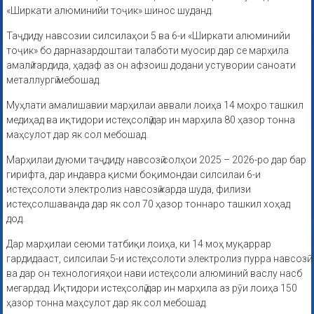
«Ширкати алюминийи тоҷик» шинос шуданд.
Таҷдиду навсозии силсилаҳои 5 ва 6-и «Ширкати алюминийи
тоҷик» бо дарназардоштаи талаботи муосир дар се марҳила
амалӣ гардида, ҳадаф аз он афзоиш додани устувории саноати
металлургӣ мебошад.
Муҳлати амалишавии марҳилаи аввали лоиҳа 14 моҳро ташкил
медиҳад ва иқтидори истеҳсолӣ дар ин марҳила 80 ҳазор тонна
маҳсулот дар як сол мебошад.
Марҳилаи дуюми таҷдиду навсозӣ солҳои 2025 – 2026-ро дар бар
гирифта, дар индавра қисми боқимондаи силсилаи 6-и
истеҳсолоти электролиз навсозӣ карда шуда, филизи
истеҳсолшаванда дар як сол 70 ҳазор тоннаро ташкил хоҳад
дод.
Дар марҳилаи сеюми татбиқи лоиҳа, ки 14 моҳ муқаррар
гардидааст, силсилаи 5-и истеҳсолоти электролиз пурра навсозӣ
ва дар он технологияҳои нави истеҳсоли алюминий васлу насб
мегардад. Иқтидори истеҳсолӣ дар ин марҳила аз рӯи лоиҳа 150
ҳазор тонна маҳсулот дар як сол мебошад.