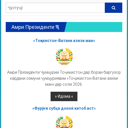
Амри Президенти ҶТ
«Тоҷикистон-Ватани азизи ман»
Амри Президенти Ҷумҳурии Тоҷикистон дар бораи баргузор
кардани озмуни ҷумҳуриявии «Тоҷикистон-Ватани азизи
ман» дар соли 2026.
«Фурӯғи субҳи доноӣ китоб аст»