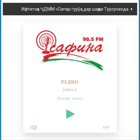
Ифтитоҳи ҶДММ «Сипар гурӯҳ» дар шаҳри Турсунзода.
РАДИО
SAFINA.TJ
Пахши зинда
0:00