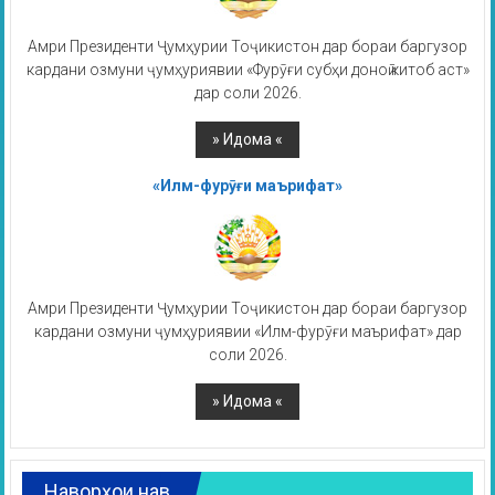
Амри Президенти Ҷумҳурии Тоҷикистон дар бораи баргузор
кардани озмуни ҷумҳуриявии «Фурӯғи субҳи доноӣ китоб аст»
дар соли 2026.
«Илм-фурӯғи маърифат»
Амри Президенти Ҷумҳурии Тоҷикистон дар бораи баргузор
кардани озмуни ҷумҳуриявии «Илм-фурӯғи маърифат» дар
соли 2026.
Наворҳои нав