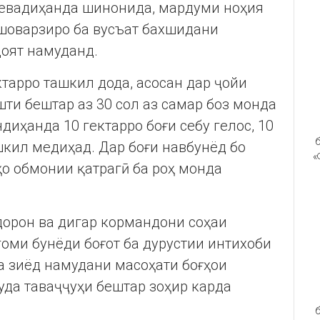
мевадиҳанда шинонида, мардуми ноҳия
шоварзиро ба вусъат бахшидани
доят намуданд.
тарро ташкил дода, асосан дар ҷойи
ашти бештар аз 30 сол аз самар боз монда
диҳанда 10 гектарро боғи себу гелос, 10
б
шкил медиҳад. Дар боғи навбунёд бо
«
о обмонии қатрагӣ ба роҳ монда
дорон ва дигар кормандони соҳаи
гоми бунёди боғот ба дурустии интихоби
а зиёд намудани масоҳати боғҳои
да таваҷҷуҳи бештар зоҳир карда
б