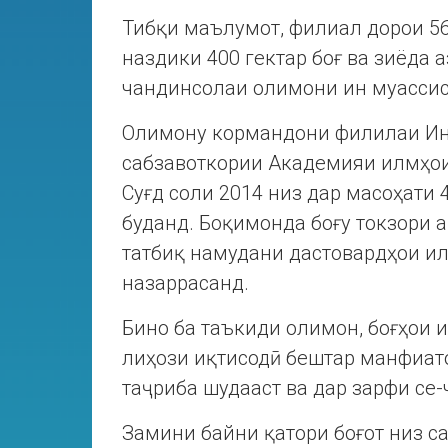
Тибқи маълумот, филиал дорои 56
наздики 400 гектар боғ ва зиёда а
чандинсолаи олимони ин муасси
Олимону кормандони филилаи Инс
сабзавоткории Академияи илмҳои
Суғд соли 2014 низ дар масоҳати 
буданд. Боқимонда боғу токзори а
татбиқ намудани дастовардҳои и
назаррасанд.
Бино ба таъкиди олимон, боғҳои и
лиҳози иқтисодӣ бештар манфиато
таҷриба шудааст ва дар зарфи се-
Замини байни қатори боғот низ с