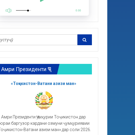
0:00
Амри Президенти ҶТ
«Тоҷикистон-Ватани азизи ман»
Амри Президенти Ҷумҳурии Тоҷикистон дар
ораи баргузор кардани озмуни ҷумҳуриявии
Тоҷикистон-Ватани азизи ман» дар соли 2026.