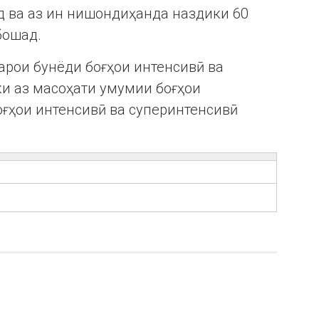
д ва аз ин нишондиҳанда наздики 60
бошад.
арои бунёди боғҳои интенсивӣ ва
 ки аз масоҳати умумии боғҳои
оғҳои интенсивӣ ва суперинтенсивӣ