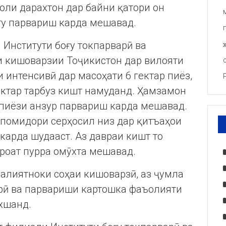
оли дарахтон дар байни қатори он
ту парвариш карда мешавад.
Институти боғу токпарварӣ ва
 кишоварзии Тоҷикистон дар вилояти
и интенсивӣ дар масоҳати 6 гектар пиёз,
гектар тарбуз кишт намуданд. Ҳамзамон
 пиёзи анзур парвариш карда мешавад.
 помидори серҳосил низ дар қитъаҳои
карда шудааст. Аз давраи кишт то
роат пурра омӯхта мешавад.
алиятноки соҳаи кишоварзӣ, аз ҷумла
орӣ ва парвариши картошка фаъолияти
хшанд.