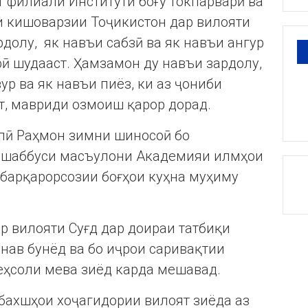
т филиали Институти боғу токпарварӣ ва
 кишоварзии Тоҷикистон дар вилояти
долу, як навъи сабзӣ ва як навъи ангур
ӣ шудааст. Ҳамзамон ду навъи зардолу,
ур ва як навъи пиёз, ки аз ҷониби
, мавриди озмоиш қарор дорад.
лӣ Раҳмон зимни шиносоӣ бо
ташаббуси масъулони Академияи илмҳои
барқарорсозии боғҳои куҳна муҳиму
р вилояти Суғд дар доираи татбиқи
 нав бунёд ва бо иҷрои саривақтии
еҳсоли мева зиёд карда мешавад.
бахшҳои хоҷагидории вилоят зиёда аз