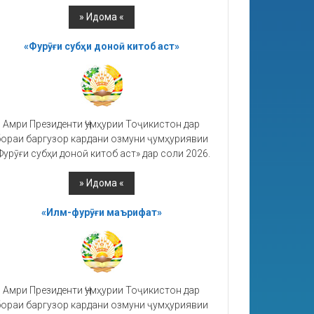
«Фурӯғи субҳи доноӣ китоб аст»
Амри Президенти Ҷумҳурии Тоҷикистон дар
ораи баргузор кардани озмуни ҷумҳуриявии
Фурӯғи субҳи доноӣ китоб аст» дар соли 2026.
«Илм-фурӯғи маърифат»
Амри Президенти Ҷумҳурии Тоҷикистон дар
ораи баргузор кардани озмуни ҷумҳуриявии