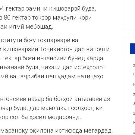
4 гектар замини кишоварзӣ буда,
з 80 гектар токзор маҳсули кори
саи илмӣ мебошад.
титути боғу токпарварӣ ва
 кишоварзии Тоҷикистон дар вилояти
4 гектар боғи интенсивӣ бунёд карда
нъанавӣ буда, ҷиҳати дар истеҳсолот
лмӣ ва таҷрибаи пешқадам натиҷаҳо
нтенсивӣ назар ба боғҳои анъанавӣ аз
вар буда, дар мамлакат солҳост, ки
чор сол ба ҳосил медароянд.
амараноку оқилона истифода мегардад.