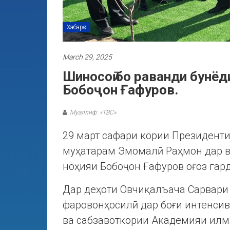
Хабарҳо
March 29, 2025
Шиносоӣ бо раванди бунёди
Бобоҷон Ғафуров.
Муаллиф: «ТВС»
29 март сафари кории Президенти
муҳатарам Эмомалӣ Раҳмон дар в
ноҳияи Бобоҷон Ғафуров оғоз гар
Дар деҳоти Овчиқалъача Сарвари 
фаровонҳосилӣ дар боғи интенсив
ва сабзавоткории Академияи илм