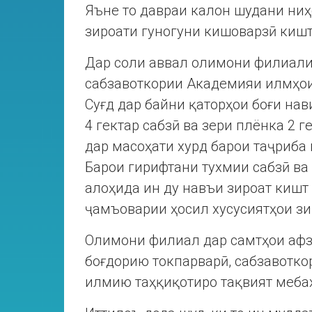
Яъне то давраи калон шудани ниҳ
зироати гуногуни кишоварзӣ киш
Дар соли аввал олимони филиали 
сабзавоткории Академияи илмҳои
Суғд дар байни қаторҳои боғи нав
4 гектар сабзӣ ва зери плёнка 2 
дар масоҳати хурд барои таҷриба
Барои гирифтани тухмии сабзӣ ва
алоҳида ин ду навъи зироат кишт 
ҷамъоварии ҳосил хусусиятҳои зи
Олимони филиал дар самтҳои афз
боғдорию токпарварӣ, сабзавотк
илмию таҳқиқотиро тақвият меба