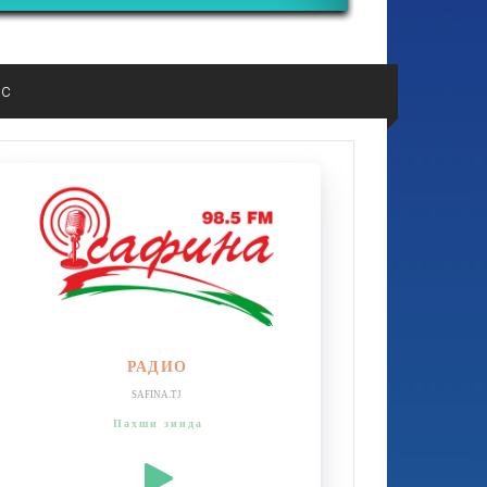
ос
РАДИО
SAFINA.TJ
Пахши зинда