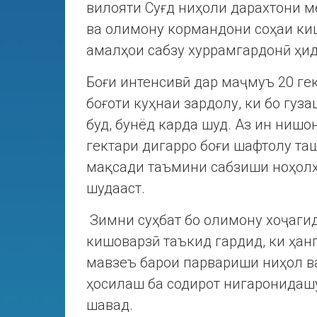
вилояти Суғд ниҳоли дарахтони 
ва олимону кормандони соҳаи ки
амалҳои сабзу хуррамгардонӣ ҳи
Боғи интенсивӣ дар маҷмуъ 20 гек
боғоти куҳнаи зардолу, ки бо гуз
буд, бунёд карда шуд. Аз ин нишон
гектари дигарро боғи шафтолу та
мақсади таъмини сабзиши ноҳолҳ
шудааст.
Зимни суҳбат бо олимону хоҷаги
кишоварзӣ таъкид гардид, ки ҳан
мавзеъ барои парвариши ниҳол в
ҳосилаш ба содирот нигаронидашу
шавад.