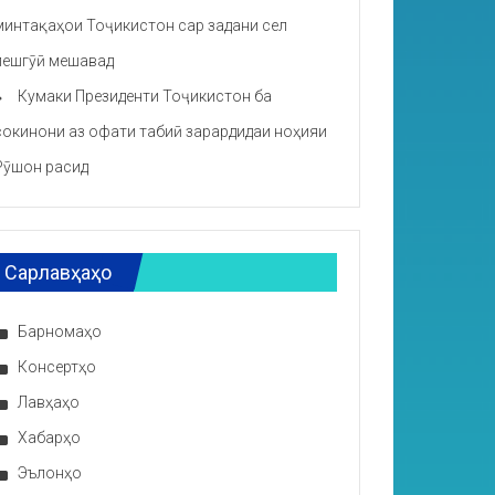
минтақаҳои Тоҷикистон сар задани сел
пешгӯӣ мешавад
Кумаки Президенти Тоҷикистон ба
сокинони аз офати табиӣ зарардидаи ноҳияи
Рӯшон расид
Сарлавҳаҳо
Барномаҳо
Консертҳо
Лавҳаҳо
Хабарҳо
Эълонҳо