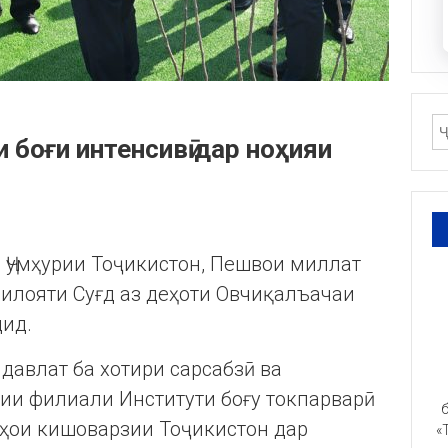
 боғи интенсивӣ дар ноҳияи
 Ҷумҳурии Тоҷикистон, Пешвои миллат
илояти Суғд аз деҳоти Овчиқалъачаи
дид.
давлат ба хотири сарсабзӣ ва
ии филиали Институти боғу токпарварӣ
б
ҳои кишоварзии Тоҷикистон дар
«