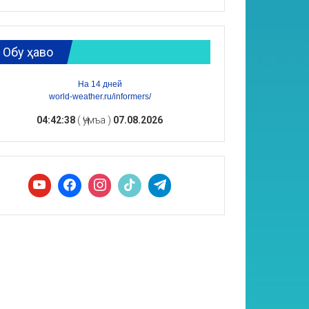
Обу ҳаво
На 14 дней
world-weather.ru/informers/
04:42:39
( Ҷумъа )
07.08.2026