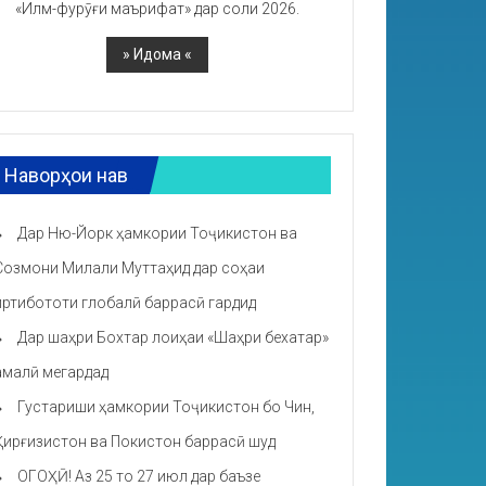
«Илм-фурӯғи маърифат» дар соли 2026.
Наворҳои нав
Дар Ню-Йорк ҳамкории Тоҷикистон ва
Созмони Милали Муттаҳид дар соҳаи
иртибототи глобалӣ баррасӣ гардид
Дар шаҳри Бохтар лоиҳаи «Шаҳри бехатар»
амалӣ мегардад
Густариши ҳамкории Тоҷикистон бо Чин,
Қирғизистон ва Покистон баррасӣ шуд
ОГОҲӢ! Аз 25 то 27 июл дар баъзе