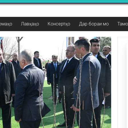
омаҳо
Лавҳаҳо
Консертҳо
Дар бораи мо
Там