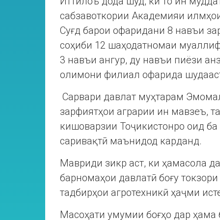
Иттилоъ дода шуд, ки то ин мудда
сабзавоткории Академияи илмҳои
Суғд барои офаридани 8 навъи зар
соҳиби 12 шаҳодатномаи муаллиф
3 навъи ангур, ду навъи пиёзи анз
олимони филиал офарида шудааст
Сарвари давлат муҳтарам Эмома
зарфиятҳои аграрии ин мавзеъ, 
кишоварзии Тоҷикистонро оид ба 
саривақтӣ маънидод карданд.
Мавриди зикр аст, ки ҳамасола да
барномаҳои давлатӣ боғу токзори
тадбирҳои агротехникӣ ҳаҷми ист
Масоҳати умумии боғҳо дар ҳама 