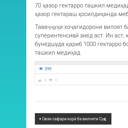
70 ҳазор гектарро ташкил медиҳа
ҳазор гектараш ҳосилдиҳанда ме
Таваҷҷуҳи хоҷагидорони вилоят б
суперинтенсивӣ зиёд аст. Ин аст,
бунёдшуда қариб 1000 гектарро б
ташкил медиҳад.
399
0
0
Оғози сафари корӣ ба вилояти Суғд.