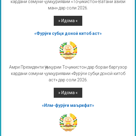
кардани озмуни ҷумҳуриявии «Тоҷикистон-Ватани азизи
ман» дар соли 2026.
«Фурӯғи субҳи доноӣ китоб аст»
Амри Президенти Ҷумҳурии Тоҷикистон дар бораи баргузор
кардани озмуни ҷумҳуриявии «Фурӯғи субҳи доноӣ китоб
аст» дар соли 2026.
«Илм-фурӯғи маърифат»