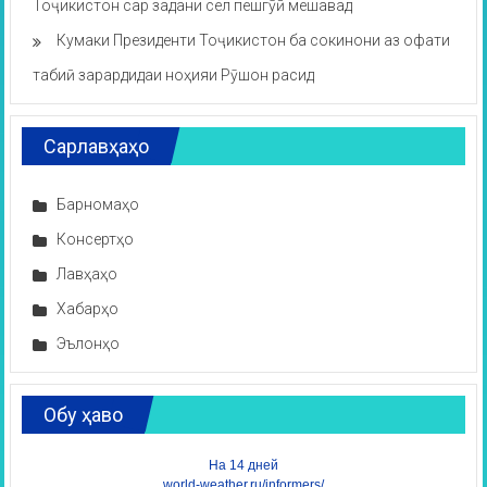
Тоҷикистон сар задани сел пешгӯӣ мешавад
Кумаки Президенти Тоҷикистон ба сокинони аз офати
табиӣ зарардидаи ноҳияи Рӯшон расид
Сарлавҳаҳо
Барномаҳо
Консертҳо
Лавҳаҳо
Хабарҳо
Эълонҳо
Обу ҳаво
На 14 дней
world-weather.ru/informers/