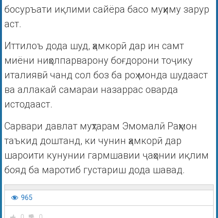
босуръати иқлими сайёра басо муҳиму зарур
аст.
Иттилоъ дода шуд, ҳамкорӣ дар ин самт
миёни ниҳолпарварону боғдорони тоҷику
италиявӣ чанд сол боз ба роҳ монда шудааст
ва аллакай самараи назаррас оварда
истодааст.
Сарвари давлат муҳтарам Эмомалӣ Раҳмон
таъкид доштанд, ки чунин ҳамкорӣ дар
шароити кунунии гармшавии ҷаҳонии иқлим
бояд ба маротиб густариш дода шавад.
965
0
0