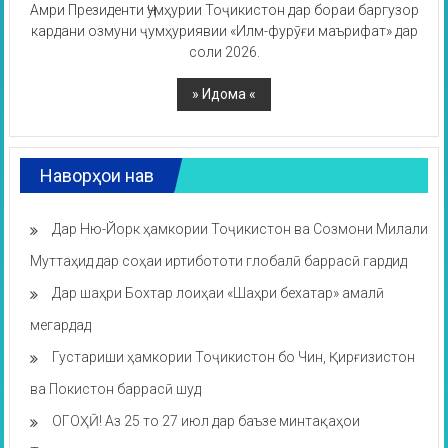
Амри Президенти Ҷумҳурии Тоҷикистон дар бораи баргузор
кардани озмуни ҷумҳуриявии «Илм-фурӯғи маърифат» дар
соли 2026.
Наворҳои нав
Дар Ню-Йорк ҳамкории Тоҷикистон ва Созмони Милали
Муттаҳид дар соҳаи иртибототи глобалӣ баррасӣ гардид
Дар шаҳри Бохтар лоиҳаи «Шаҳри бехатар» амалӣ
мегардад
Густариши ҳамкории Тоҷикистон бо Чин, Қирғизистон
ва Покистон баррасӣ шуд
ОГОҲӢ! Аз 25 то 27 июл дар баъзе минтақаҳои