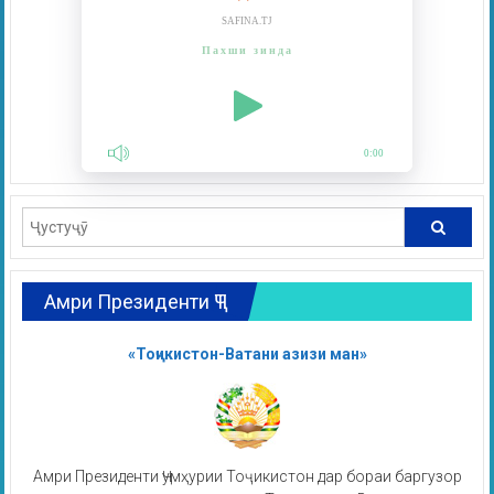
SAFINA.TJ
Пахши зинда
0:00
Амри Президенти ҶТ
«Тоҷикистон-Ватани азизи ман»
Амри Президенти Ҷумҳурии Тоҷикистон дар бораи баргузор