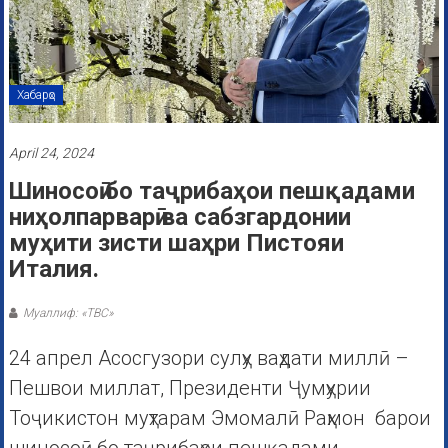
Хабарҳо
April 24, 2024
Шиносоӣ бо таҷрибаҳои пешқадами
ниҳолпарварӣ ва сабзгардонии
муҳити зисти шаҳри Пистояи
Италия.
Муаллиф: «ТВС»
24 апрел Асосгузори сулҳу ваҳдати миллӣ –
Пешвои миллат, Президенти Ҷумҳурии
Тоҷикистон муҳтарам Эмомалӣ Раҳмон барои