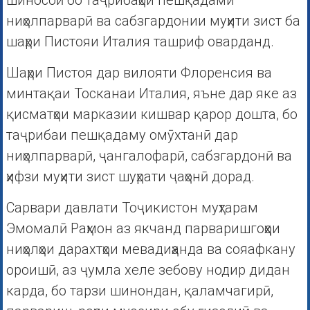
шиносоӣ бо таҷрибаҳои пешқадами
ниҳолпарварӣ ва сабзгардонии муҳити зист ба
шаҳри Пистояи Италия ташриф оварданд.
Шаҳри Пистоя дар вилояти Флоренсия ва
минтақаи Тосканаи Италия, яъне дар яке аз
қисматҳои марказии кишвар қарор дошта, бо
таҷрибаи пешқадаму омӯхтанӣ дар
ниҳолпарварӣ, ҷангалофарӣ, сабзгардонӣ ва
ҳифзи муҳити зист шуҳрати ҷаҳонӣ дорад.
Сарвари давлати Тоҷикистон муҳтарам
Эмомалӣ Раҳмон аз якчанд парваришгоҳҳои
ниҳолҳои дарахтҳои мевадиҳанда ва сояафкану
ороишӣ, аз ҷумла хеле зебову нодир дидан
карда, бо тарзи шинондан, қаламчагирӣ,