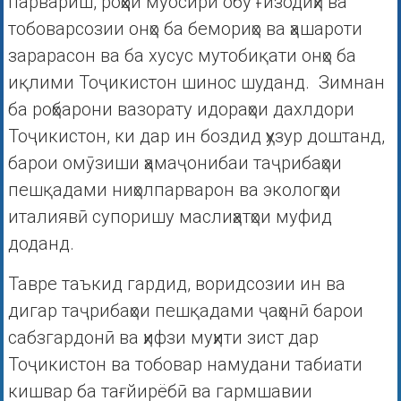
парвариш, роҳҳои муосири обу ғизодиҳӣ ва
тобоварсозии онҳо ба бемориҳо ва ҳашароти
зарарасон ва ба хусус мутобиқати онҳо ба
иқлими Тоҷикистон шинос шуданд. Зимнан
ба роҳбарони вазорату идораҳои дахлдори
Тоҷикистон, ки дар ин боздид ҳузур доштанд,
барои омӯзиши ҳамаҷонибаи таҷрибаҳои
пешқадами ниҳолпарварон ва экологҳои
италиявӣ супоришу маслиҳатҳои муфид
доданд.
Тавре таъкид гардид, воридсозии ин ва
дигар таҷрибаҳои пешқадами ҷаҳонӣ барои
сабзгардонӣ ва ҳифзи муҳити зист дар
Тоҷикистон ва тобовар намудани табиати
кишвар ба тағйирёбӣ ва гармшавии