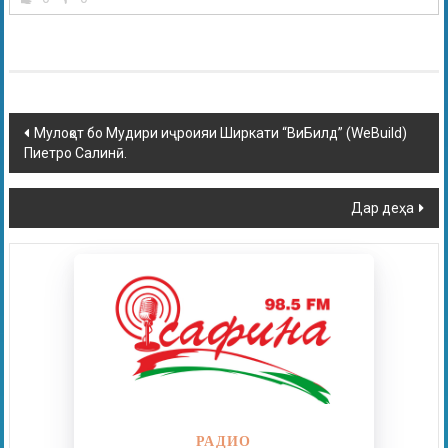
Мулоқот бо Мудири иҷроияи Ширкати “ВиБилд” (WeBuild)
Пиетро Салинӣ.
Дар деҳа
РАДИО