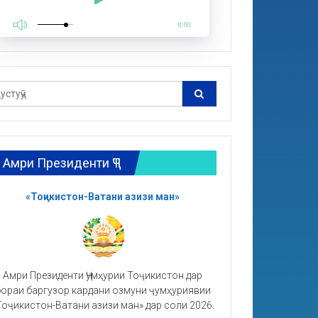
0:00
Амри Президенти ҶТ
«Тоҷикистон-Ватани азизи ман»
Амри Президенти Ҷумҳурии Тоҷикистон дар
ораи баргузор кардани озмуни ҷумҳуриявии
Тоҷикистон-Ватани азизи ман» дар соли 2026.