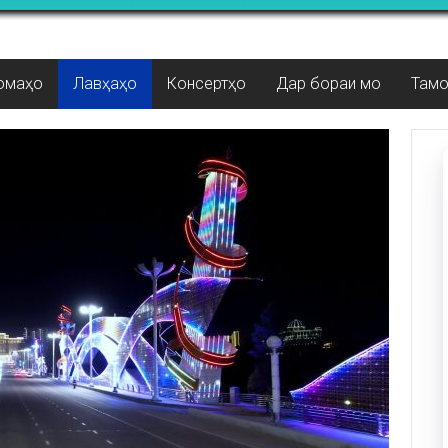
омаҳо
Лавҳаҳо
Консертҳо
Дар бораи мо
Там