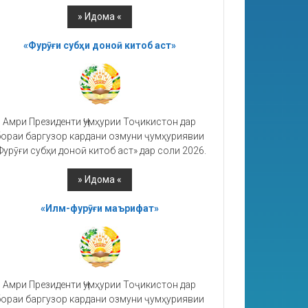
«Фурӯғи субҳи доноӣ китоб аст»
Амри Президенти Ҷумҳурии Тоҷикистон дар
ораи баргузор кардани озмуни ҷумҳуриявии
Фурӯғи субҳи доноӣ китоб аст» дар соли 2026.
«Илм-фурӯғи маърифат»
Амри Президенти Ҷумҳурии Тоҷикистон дар
ораи баргузор кардани озмуни ҷумҳуриявии