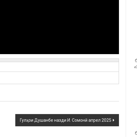
б
«
Гулҳои Душанбе назди И. Сомонӣ апрел 2025
б