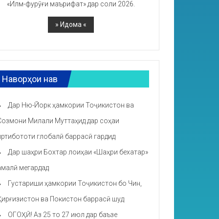
«Илм-фурӯғи маърифат» дар соли 2026.
Наворҳои нав
Дар Ню-Йорк ҳамкории Тоҷикистон ва
Созмони Милали Муттаҳид дар соҳаи
иртибототи глобалӣ баррасӣ гардид
Дар шаҳри Бохтар лоиҳаи «Шаҳри бехатар»
амалӣ мегардад
Густариши ҳамкории Тоҷикистон бо Чин,
Қирғизистон ва Покистон баррасӣ шуд
ОГОҲӢ! Аз 25 то 27 июл дар баъзе