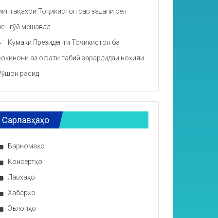
минтақаҳои Тоҷикистон сар задани сел
пешгӯӣ мешавад
Кумаки Президенти Тоҷикистон ба
сокинони аз офати табиӣ зарардидаи ноҳияи
Рӯшон расид
Сарлавҳаҳо
Барномаҳо
Консертҳо
Лавҳаҳо
Хабарҳо
Эълонҳо