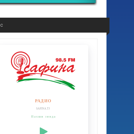
ос
РАДИО
SAFINA.TJ
Пахши зинда