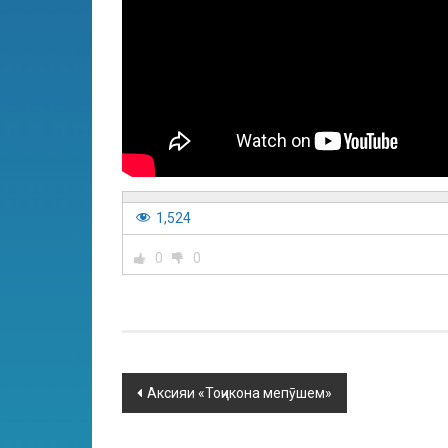
1,524
0
0
Аксияи «Тоҷикона мепӯшем»