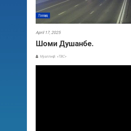
Лавҳаҳо
April 17, 2025
Шоми Душанбе.
Муаллиф: «ТВС»