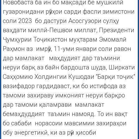
Новобаста ба ин бо мақсади бе мушкилӣ
гузаронидани рӯзҳои сарди фасли зимистони
соли 2023 бо дастури Асосгузори сулҳу
ваҳдати миллӣ-Пешвои миллат, Президенти
Ҷумҳурии Тоҷикистон муҳтарам Эмомалӣ
Раҳмон аз имрӯз, 11-уми январи соли равон
дар мамлакат маҳдудият дар таъмини
неруи барқ аз байн бардошта шуда, Ширкати
Саҳҳомию Холдингии Кушодаи “Барқи тоҷик”
вазифадор гардидааст, ки бо истифода аз
тамоми захираву имконият неруи барқро
дар тамоми қаламрави мамлакат
бемаҳдуддият таъмин намояд. То ин вақт
бо сабаби норасоии мавсимии захираҳои
обу энергетикӣ, ки аз рӯи ҳисоби