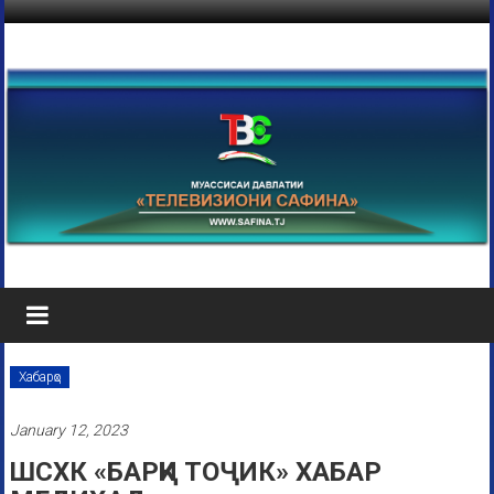
Хабарҳо
January 12, 2023
ШСХК «БАРҚИ ТОҶИК» ХАБАР