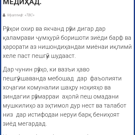
МЕДИҲАД.
Муаллиф: «ТВС»
Рӯзҳои охир ва якчанд рӯзи дигар дар
қаламрави ҷумҳурӣ боришоти зиёди барф ва
ҳарорати аз нишондиҳандаи миёнаи иқлимӣ
хеле паст пешгӯӣ шудааст.
Дар чунин рӯзҳо, ки вазъи ҳаво
пешгӯишаванда мебошад дар фаъолияти
хоҷагии комуналии шаҳру ноҳияҳо ва
зиндагии рӯзмарраи аҳолӣ пеш омадани
мушкилиҳо аз эҳтимол дур нест ва талабот
низ дар истифодаи неруи барқ бениҳоят
зиёд мегардад.