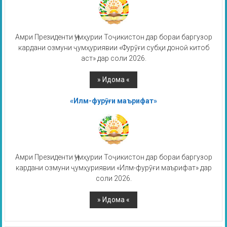
Амри Президенти Ҷумҳурии Тоҷикистон дар бораи баргузор
кардани озмуни ҷумҳуриявии «Фурӯғи субҳи доноӣ китоб
аст» дар соли 2026.
«Илм-фурӯғи маърифат»
Амри Президенти Ҷумҳурии Тоҷикистон дар бораи баргузор
кардани озмуни ҷумҳуриявии «Илм-фурӯғи маърифат» дар
соли 2026.