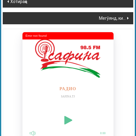
Хотираҳо
Мегӯянд, ки…
Error not found
РАДИО
SAFINA.TJ
0:00