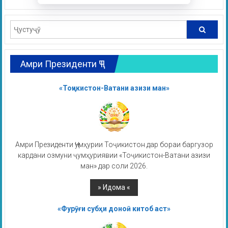
Амри Президенти ҶТ
«Тоҷикистон-Ватани азизи ман»
Амри Президенти Ҷумҳурии Тоҷикистон дар бораи баргузор
кардани озмуни ҷумҳуриявии «Тоҷикистон-Ватани азизи
ман» дар соли 2026.
«Фурӯғи субҳи доноӣ китоб аст»