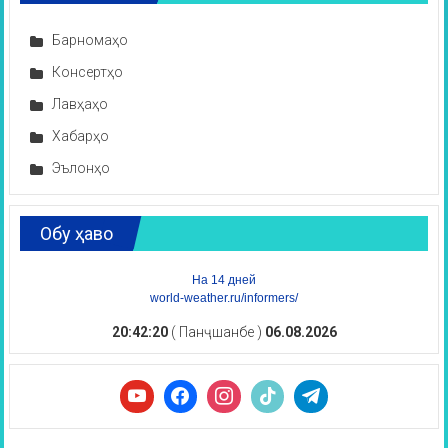
Барномаҳо
Консертҳо
Лавҳаҳо
Хабарҳо
Эълонҳо
Обу ҳаво
На 14 дней
world-weather.ru/informers/
20:42:21
( Панҷшанбе )
06.08.2026