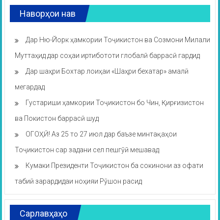
Наворҳои нав
Дар Ню-Йорк ҳамкории Тоҷикистон ва Созмони Милали
Муттаҳид дар соҳаи иртибототи глобалӣ баррасӣ гардид
Дар шаҳри Бохтар лоиҳаи «Шаҳри бехатар» амалӣ
мегардад
Густариши ҳамкории Тоҷикистон бо Чин, Қирғизистон
ва Покистон баррасӣ шуд
ОГОҲӢ! Аз 25 то 27 июл дар баъзе минтақаҳои
Тоҷикистон сар задани сел пешгӯӣ мешавад
Кумаки Президенти Тоҷикистон ба сокинони аз офати
табиӣ зарардидаи ноҳияи Рӯшон расид
Сарлавҳаҳо