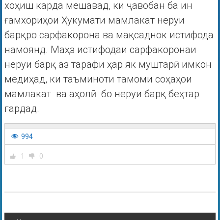
хоҳиш карда мешавад, ки ҷавобан ба ин
ғамхориҳои Ҳукумати мамлакат неруи
барқро сарфакорона ва мақсаднок истифода
намоянд. Маҳз истифодаи сарфакоронаи
неруи барқ аз тарафи ҳар як муштарӣ имкон
медиҳад, ки таъминоти тамоми соҳаҳои
мамлакат ва аҳолӣ бо неруи барқ беҳтар
гардад.
994
1
0