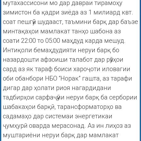
мутахассисони мо дар давраи тирамоҳу
зимистон ба қадри зиёда аз 1 милиард квт.
соат пешгӯӣ шудааст, таъмини барқ дар баъзе
минтақаҳои мамлакат танҳо шабона аз
соати 22:00 то 05:00 маҳдуд карда мешуд.
Интиқоли бемаҳдудияти неруи барқ бо
назардошти афзоиши талабот дар рӯзҳои
сард аз як тараф боиси хароҷоти иловагии
оби обанбори НБО “Норак” гашта, аз тарафи
дигар дар ҳолати риоя нагардидани
тадбирҳои сарфаҷӯии неруи барқ ба сербории
шабакаҳои барқӣ, тарансформаторҳо ва
садамаҳо дар системаи энергетикаи
ҷумҳурӣ оварда мерасонад. Аз ин лиҳоз аз
муштариёни неруи барқ дар мамлакат