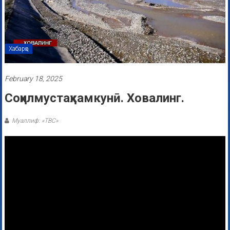
Хабарҳо
February 18, 2025
Соҳилмустаҳкамкунӣ. Ховалинг.
Муаллиф: «ТВС»