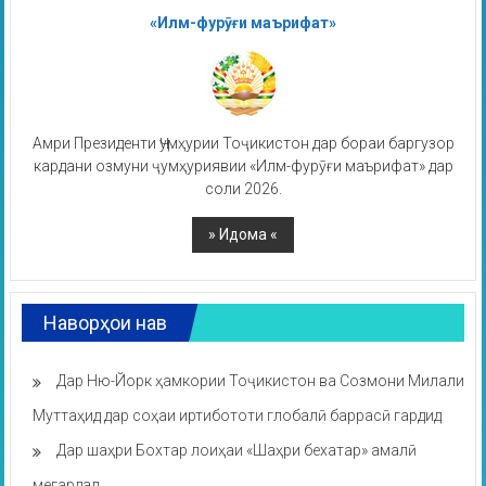
«Илм-фурӯғи маърифат»
Амри Президенти Ҷумҳурии Тоҷикистон дар бораи баргузор
кардани озмуни ҷумҳуриявии «Илм-фурӯғи маърифат» дар
соли 2026.
Наворҳои нав
Дар Ню-Йорк ҳамкории Тоҷикистон ва Созмони Милали
Муттаҳид дар соҳаи иртибототи глобалӣ баррасӣ гардид
Дар шаҳри Бохтар лоиҳаи «Шаҳри бехатар» амалӣ
мегардад