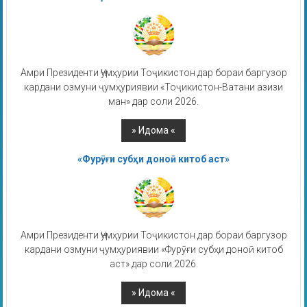
Амри Президенти Ҷумҳурии Тоҷикистон дар бораи баргузор
кардани озмуни ҷумҳуриявии «Тоҷикистон-Ватани азизи
ман» дар соли 2026.
«Фурӯғи субҳи доноӣ китоб аст»
Амри Президенти Ҷумҳурии Тоҷикистон дар бораи баргузор
кардани озмуни ҷумҳуриявии «Фурӯғи субҳи доноӣ китоб
аст» дар соли 2026.