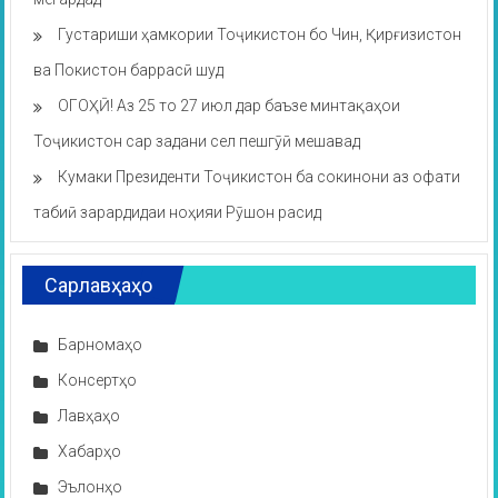
Густариши ҳамкории Тоҷикистон бо Чин, Қирғизистон
ва Покистон баррасӣ шуд
ОГОҲӢ! Аз 25 то 27 июл дар баъзе минтақаҳои
Тоҷикистон сар задани сел пешгӯӣ мешавад
Кумаки Президенти Тоҷикистон ба сокинони аз офати
табиӣ зарардидаи ноҳияи Рӯшон расид
Сарлавҳаҳо
Барномаҳо
Консертҳо
Лавҳаҳо
Хабарҳо
Эълонҳо