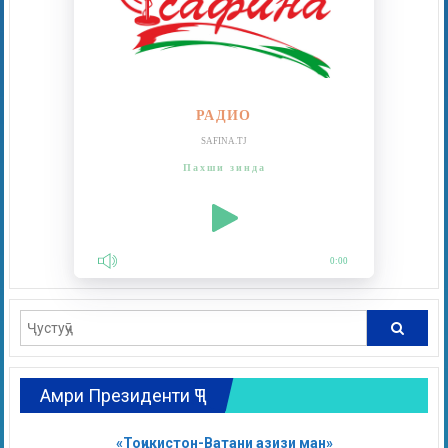
РАДИО
SAFINA.TJ
Пахши зинда
0:00
Амри Президенти ҶТ
«Тоҷикистон-Ватани азизи ман»