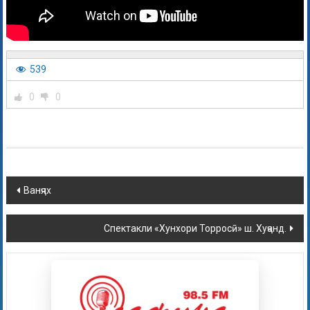
539
0
0
Ванҷях
Спектакли «Хунхори Торросӣ» ш. Хуҷанд.