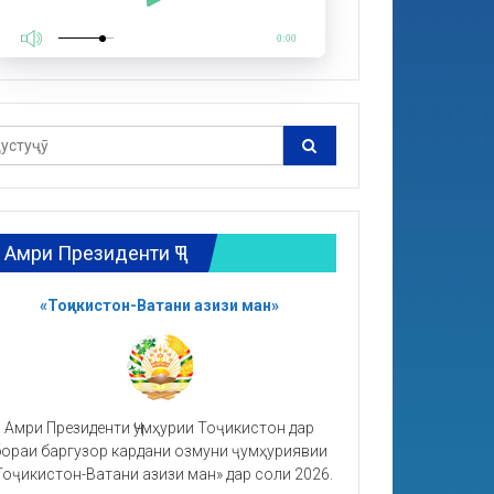
0:00
Амри Президенти ҶТ
«Тоҷикистон-Ватани азизи ман»
Амри Президенти Ҷумҳурии Тоҷикистон дар
ораи баргузор кардани озмуни ҷумҳуриявии
Тоҷикистон-Ватани азизи ман» дар соли 2026.