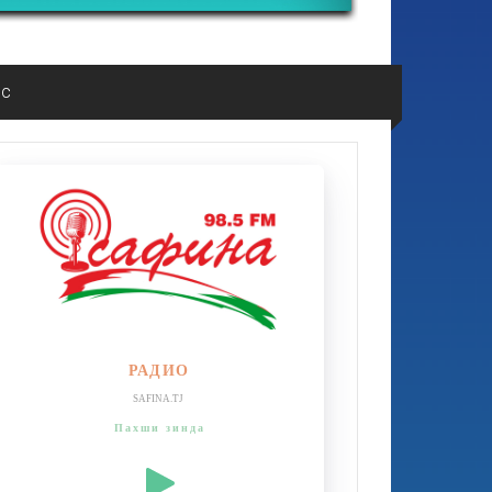
ос
РАДИО
SAFINA.TJ
Пахши зинда