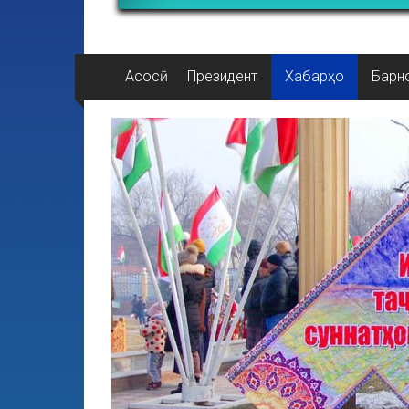
Асосӣ
Президент
Хабарҳо
Барн