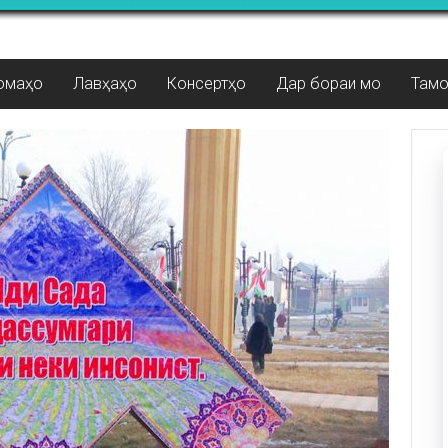
омаҳо
Лавҳаҳо
Консертҳо
Дар бораи мо
Там