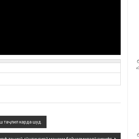
б
«
яш таҷлил карда шуд.
б