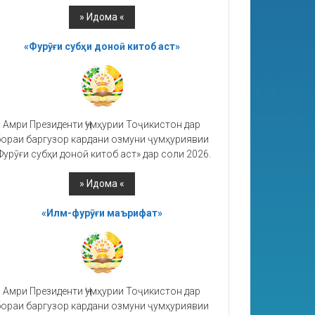
«Фурӯғи субҳи доноӣ китоб аст»
Амри Президенти Ҷумҳурии Тоҷикистон дар
ораи баргузор кардани озмуни ҷумҳуриявии
Фурӯғи субҳи доноӣ китоб аст» дар соли 2026.
«Илм-фурӯғи маърифат»
Амри Президенти Ҷумҳурии Тоҷикистон дар
ораи баргузор кардани озмуни ҷумҳуриявии