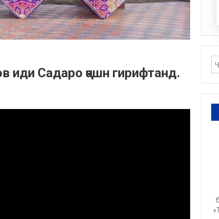
ов иди Садаро ҷашн гирифтанд.
б
«