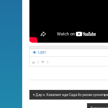
1,001
0
0
Дар н. Ховалинг иди Сада бо риояи суннатҳо