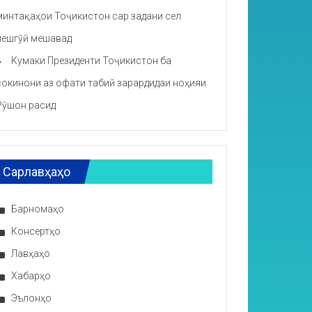
минтақаҳои Тоҷикистон сар задани сел
пешгӯӣ мешавад
Кумаки Президенти Тоҷикистон ба
сокинони аз офати табиӣ зарардидаи ноҳияи
Рӯшон расид
Сарлавҳаҳо
Барномаҳо
Консертҳо
Лавҳаҳо
Хабарҳо
Эълонҳо