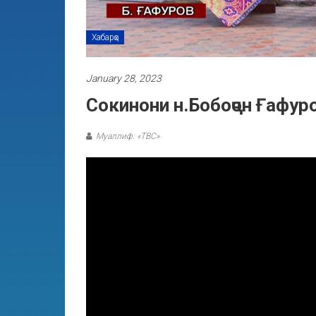
Хабарҳо
January 28, 2023
Сокинони н.Бобоҷон Ғафур
Муаллиф: «ТВС»