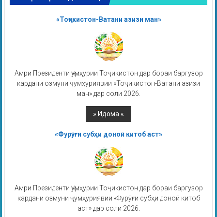
«Тоҷикистон-Ватани азизи ман»
Амри Президенти Ҷумҳурии Тоҷикистон дар бораи баргузор
кардани озмуни ҷумҳуриявии «Тоҷикистон-Ватани азизи
ман» дар соли 2026.
«Фурӯғи субҳи доноӣ китоб аст»
Амри Президенти Ҷумҳурии Тоҷикистон дар бораи баргузор
кардани озмуни ҷумҳуриявии «Фурӯғи субҳи доноӣ китоб
аст» дар соли 2026.