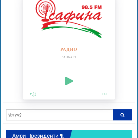
РАДИО
SAFINA.TJ
0:00
Амри Президенти ҶТ