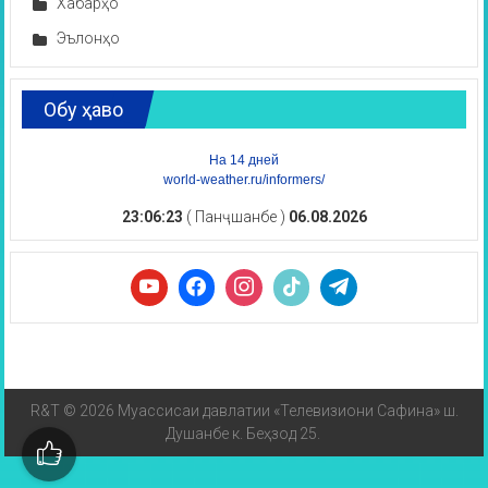
Хабарҳо
Эълонҳо
Обу ҳаво
На 14 дней
world-weather.ru/informers/
23:06:23
( Панҷшанбе )
06.08.2026
R&T © 2026 Муассисаи давлатии «Телевизиони Сафина» ш.
Душанбе к. Беҳзод 25.