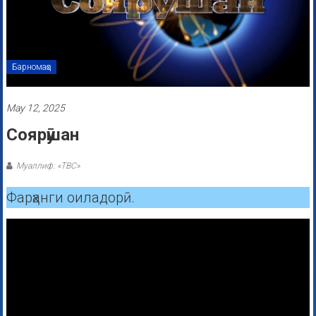
Барномаҳо
May 12, 2025
Соярӯшан
Муаллиф: «ТВС»
Фарҳанги оиладорӣ.