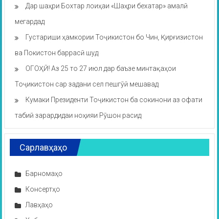
Дар шаҳри Бохтар лоиҳаи «Шаҳри бехатар» амалӣ
мегардад
Густариши ҳамкории Тоҷикистон бо Чин, Қирғизистон
ва Покистон баррасӣ шуд
ОГОҲӢ! Аз 25 то 27 июл дар баъзе минтақаҳои
Тоҷикистон сар задани сел пешгӯӣ мешавад
Кумаки Президенти Тоҷикистон ба сокинони аз офати
табиӣ зарардидаи ноҳияи Рӯшон расид
Сарлавҳаҳо
Барномаҳо
Консертҳо
Лавҳаҳо