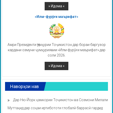
«Илм-фурӯғи маърифат»
Амри Президенти Ҷумҳурии Тоҷикистон дар бораи баргузор
кардани озмуни ҷумҳуриявии «Илм-фурӯғи маърифат» дар
соли 2026.
Наворҳои нав
Дар Ню-Йорк ҳамкории Тоҷикистон ва Созмони Милали
Муттаҳид дар соҳаи иртибототи глобалӣ баррасӣ гардид