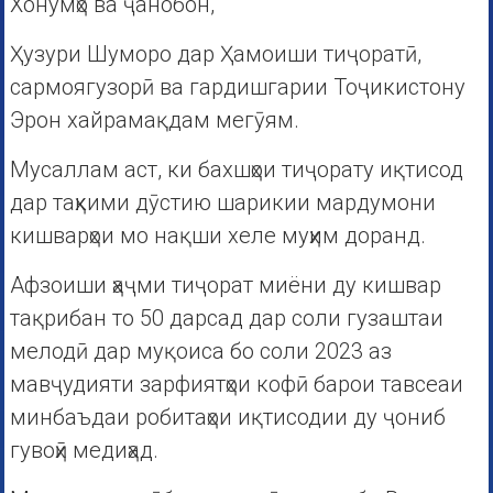
Хонумҳо ва ҷанобон,
Ҳузури Шуморо дар Ҳамоиши тиҷоратӣ,
сармоягузорӣ ва гардишгарии Тоҷикистону
Эрон хайрамақдам мегӯям.
Мусаллам аст, ки бахшҳои тиҷорату иқтисод
дар таҳкими дӯстию шарикии мардумони
кишварҳои мо нақши хеле муҳим доранд.
Афзоиши ҳаҷми тиҷорат миёни ду кишвар
тақрибан то 50 дарсад дар соли гузаштаи
мелодӣ дар муқоиса бо соли 2023 аз
мавҷудияти зарфиятҳои кофӣ барои тавсеаи
минбаъдаи робитаҳои иқтисодии ду ҷониб
гувоҳӣ медиҳад.