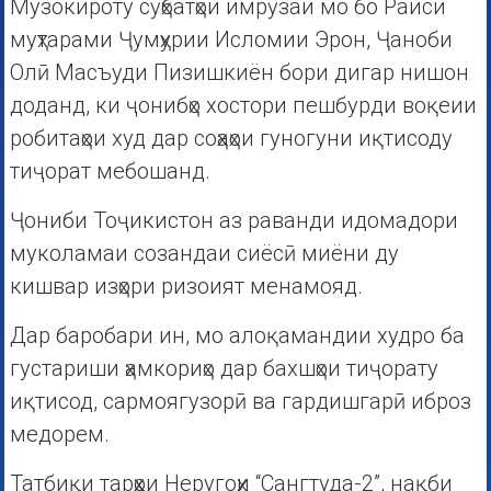
Музокироту сӯҳбатҳои имрӯзаи мо бо Раиси
муҳтарами Ҷумҳурии Исломии Эрон, Ҷаноби
Олӣ Масъуди Пизишкиён бори дигар нишон
доданд, ки ҷонибҳо хостори пешбурди воқеии
робитаҳои худ дар соҳаҳои гуногуни иқтисоду
тиҷорат мебошанд.
Ҷониби Тоҷикистон аз раванди идомадори
муколамаи созандаи сиёсӣ миёни ду
кишвар изҳори ризоият менамояд.
Дар баробари ин, мо алоқамандии худро ба
густариши ҳамкориҳо дар бахшҳои тиҷорату
иқтисод, сармоягузорӣ ва гардишгарӣ иброз
медорем.
Татбиқи тарҳҳои Неругоҳи “Сангтуда-2”, нақби