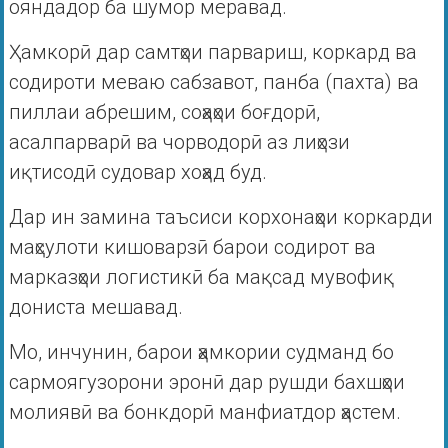
ояндадор ба шумор меравад.
Ҳамкорӣ дар самтҳои парвариш, коркард ва
содироти меваю сабзавот, панба (пахта) ва
пиллаи абрешим, соҳаҳои боғдорӣ,
асалпарварӣ ва чорводорӣ аз лиҳози
иқтисодӣ судовар хоҳад буд.
Дар ин замина таъсиси корхонаҳои коркарди
маҳсулоти кишоварзӣ барои содирот ва
марказҳои логистикӣ ба мақсад мувофиқ
дониста мешавад.
Мо, инчунин, барои ҳамкории судманд бо
сармоягузорони эронӣ дар рушди бахшҳои
молиявӣ ва бонкдорӣ манфиатдор ҳастем.