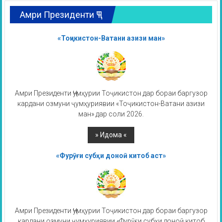
Амри Президенти ҶТ
«Тоҷикистон-Ватани азизи ман»
Амри Президенти Ҷумҳурии Тоҷикистон дар бораи баргузор
кардани озмуни ҷумҳуриявии «Тоҷикистон-Ватани азизи
ман» дар соли 2026.
«Фурӯғи субҳи доноӣ китоб аст»
Амри Президенти Ҷумҳурии Тоҷикистон дар бораи баргузор
кардани озмуни ҷумҳуриявии «Фурӯғи субҳи доноӣ китоб