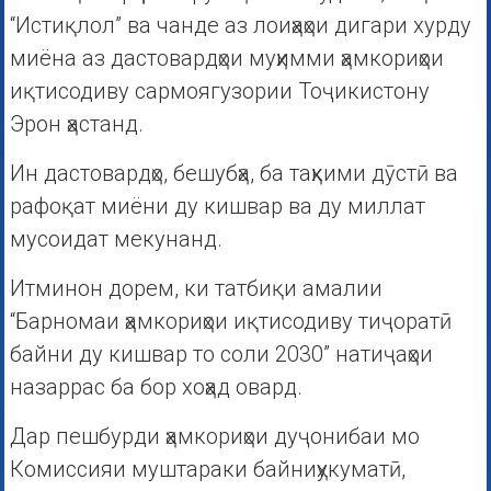
“Истиқлол” ва чанде аз лоиҳаҳои дигари хурду
миёна аз дастовардҳои муҳимми ҳамкориҳои
иқтисодиву сармоягузории Тоҷикистону
Эрон ҳастанд.
Ин дастовардҳо, бешубҳа, ба таҳкими дӯстӣ ва
рафоқат миёни ду кишвар ва ду миллат
мусоидат мекунанд.
Итминон дорем, ки татбиқи амалии
“Барномаи ҳамкориҳои иқтисодиву тиҷоратӣ
байни ду кишвар то соли 2030” натиҷаҳои
назаррас ба бор хоҳад овард.
Дар пешбурди ҳамкориҳои дуҷонибаи мо
Комиссияи муштараки байниҳукуматӣ,