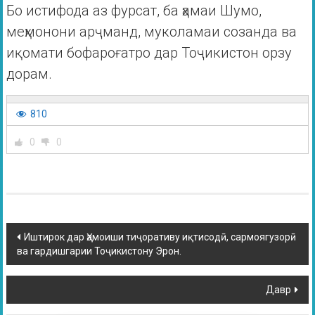
Бо истифода аз фурсат, ба ҳамаи Шумо,
меҳмонони арҷманд, муколамаи созанда ва
иқомати бофароғатро дар Тоҷикистон орзу
дорам.
810
0
0
Иштирок дар Ҳамоиши тиҷоративу иқтисодӣ, сармоягузорӣ
ва гардишгарии Тоҷикистону Эрон.
Давр