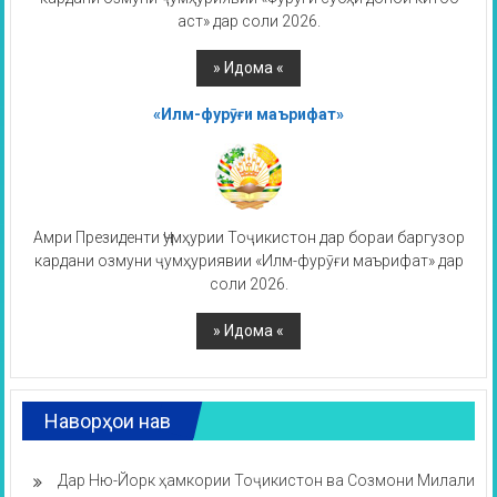
аст» дар соли 2026.
«Илм-фурӯғи маърифат»
Амри Президенти Ҷумҳурии Тоҷикистон дар бораи баргузор
кардани озмуни ҷумҳуриявии «Илм-фурӯғи маърифат» дар
соли 2026.
Наворҳои нав
Дар Ню-Йорк ҳамкории Тоҷикистон ва Созмони Милали