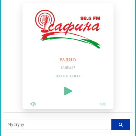
РАДИО
SAFINA.TJ
Пахши зинда
0:00