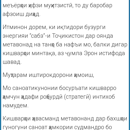
меъёрҳои ҳифзи муҳитзистӣ, то ду баробар
афзоиш диҳад.
Итминон дорем, ки иқтидори бузурги
энергияи “сабз”-и Тоҷикистон дар оянда
метавонад на танҳо ба нафъи мо, балки дигар
кишварҳои минтақа, аз ҷумла Эрон истифода
шавад.
Муҳтарам иштирокдорони ҳамоиш,
Мо саноатикунонии босуръати кишварро
ҳамчун ҳадафи роҳбурдӣ (стратегӣ) интихоб
намудем.
Кишварҳои ҳавасманд метавонанд дар бахшҳои
гуногуни саноат ҳамкории судмандро бо