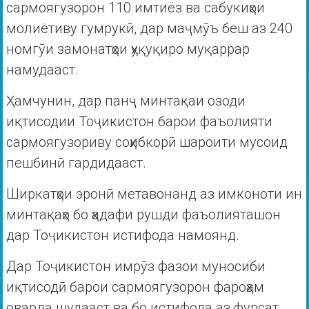
сармоягузорон 110 имтиёз ва сабукиҳои
молиётиву гумрукӣ, дар маҷмӯъ беш аз 240
номгӯи замонатҳои ҳуқуқиро муқаррар
намудааст.
Ҳамчунин, дар панҷ минтақаи озоди
иқтисодии Тоҷикистон барои фаъолияти
сармоягузориву соҳибкорӣ шароити мусоид
пешбинӣ гардидааст.
Ширкатҳои эронӣ метавонанд аз имконоти ин
минтақаҳо бо ҳадафи рушди фаъолияташон
дар Тоҷикистон истифода намоянд.
Дар Тоҷикистон имрӯз фазои муносиби
иқтисодӣ барои сармоягузорон фароҳам
оварда шудааст ва бо истифода аз фурсат