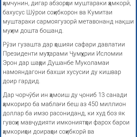
ҳамчунин, дигар абзорҳои муштараки ҳамкорӣ,
бахусус Шӯрои соҳибкорон ва Кумитаи
муштараки сармоягузорӣ метавонанд нақши
муҳим дошта бошанд.
Рӯзи гузашта дар ҳошияи сафари давлатии
Президенти муҳтарами Ҷумҳурии Исломии
Эрон дар шаҳри Душанбе Муколамаи
намояндагони бахши хусусии ду кишвар
доир гардид.
Дар чорчӯби ин ҳамоиш ду ҷониб 13 санади
ҳамкориро ба маблағи беш аз 450 миллион
доллар ба имзо расониданд, ки худ боз як
гувоҳи мавҷудияти имкониятҳои фарох барои
ҳамкориҳои доираҳои соҳибкорӣ ва