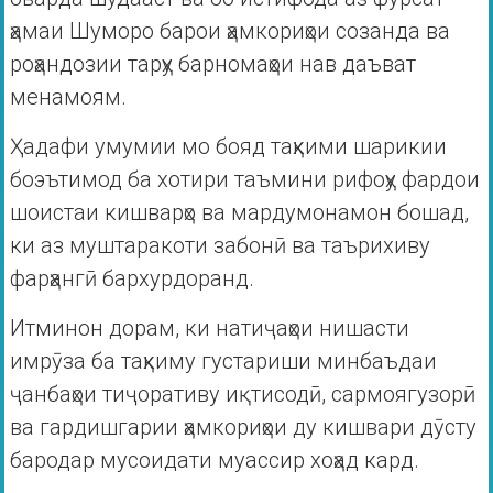
ҳамаи Шуморо барои ҳамкориҳои созанда ва
роҳандозии тарҳу барномаҳои нав даъват
менамоям.
Ҳадафи умумии мо бояд таҳкими шарикии
боэътимод ба хотири таъмини рифоҳу фардои
шоистаи кишварҳо ва мардумонамон бошад,
ки аз муштаракоти забонӣ ва таърихиву
фарҳангӣ бархурдоранд.
Итминон дорам, ки натиҷаҳои нишасти
имрӯза ба таҳкиму густариши минбаъдаи
ҷанбаҳои тиҷоративу иқтисодӣ, сармоягузорӣ
ва гардишгарии ҳамкориҳои ду кишвари дӯсту
бародар мусоидати муассир хоҳад кард.