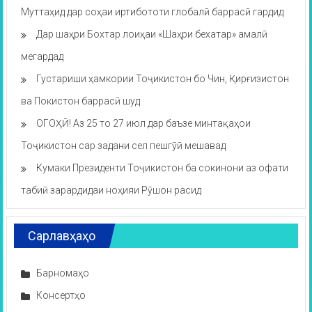
Муттаҳид дар соҳаи иртибототи глобалӣ баррасӣ гардид
Дар шаҳри Бохтар лоиҳаи «Шаҳри бехатар» амалӣ
мегардад
Густариши ҳамкории Тоҷикистон бо Чин, Қирғизистон
ва Покистон баррасӣ шуд
ОГОҲӢ! Аз 25 то 27 июл дар баъзе минтақаҳои
Тоҷикистон сар задани сел пешгӯӣ мешавад
Кумаки Президенти Тоҷикистон ба сокинони аз офати
табиӣ зарардидаи ноҳияи Рӯшон расид
Сарлавҳаҳо
Барномаҳо
Консертҳо