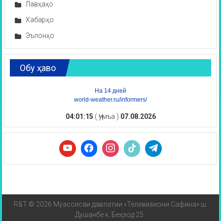
Лавҳаҳо
Хабарҳо
Эълонҳо
Обу ҳаво
На 14 дней
world-weather.ru/informers/
04:01:16
( Ҷумъа )
07.08.2026
R&T © 2026 Муассисаи давлатии «Телевизиони Сафина» ш.
Душанбе к. Беҳзод 25.