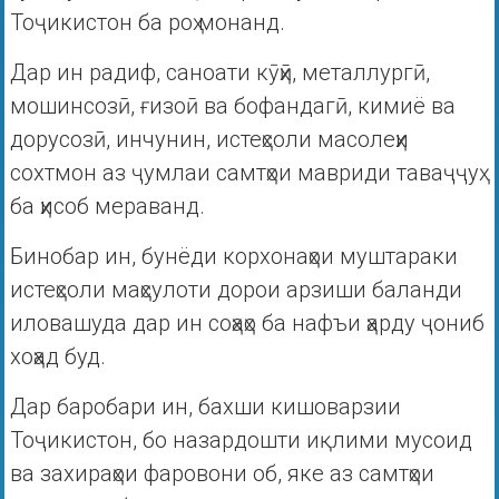
Тоҷикистон ба роҳ монанд.
Дар ин радиф, саноати кӯҳӣ, металлургӣ,
мошинсозӣ, ғизоӣ ва бофандагӣ, кимиё ва
дорусозӣ, инчунин, истеҳсоли масолеҳи
сохтмон аз ҷумлаи самтҳои мавриди таваҷҷуҳ
ба ҳисоб мераванд.
Бинобар ин, бунёди корхонаҳои муштараки
истеҳсоли маҳсулоти дорои арзиши баланди
иловашуда дар ин соҳаҳо ба нафъи ҳарду ҷониб
хоҳад буд.
Дар баробари ин, бахши кишоварзии
Тоҷикистон, бо назардошти иқлими мусоид
ва захираҳои фаровони об, яке аз самтҳои