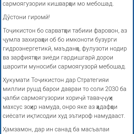
сармоягузории кишварҳои мо мебошад.
Дӯстони гиромӣ!
Тоҷикистон бо сарватҳои табиии фаровон, аз
ҷумла захираҳои об бо имконоти бузурги
гидроэнергетикӣ, маъданҳо, фулузоти нодир
ва зарфиятҳои зиёди гардишгарӣ дорои
шароити муносиби сармоягузорӣ мебошад.
Ҳукумати Тоҷикистон дар Стратегияи
миллии рушд барои давраи то соли 2030 ба
ҷалби сармоягузории хориҷӣ таваҷҷуҳи
махсус зоҳир намуда, онро яке аз ҳадафҳои
сиёсати иқтисодии худ эътироф намудааст.
Ҳамзамон, дар ин санад ба масъалаи