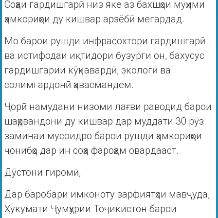
Соҳаи гардишгарӣ низ яке аз бахшҳои муҳими
ҳамкориҳои ду кишвар арзёбӣ мегардад.
Мо барои рушди инфрасохтори гардишгарӣ
ва истифодаи иқтидори бузурги он, бахусус
гардишгарии кӯҳнавардӣ, экологӣ ва
солимгардонӣ ҳавасмандем.
Ҷорӣ намудани низоми лағви раводид барои
шаҳрвандони ду кишвар дар муддати 30 рӯз
заминаи мусоидро барои рушди ҳамкориҳои
ҷонибҳо дар ин соҳа фароҳам овардааст.
Дӯстони гиромӣ,
Дар баробари имконоту зарфиятҳои мавҷуда,
Ҳукумати Ҷумҳурии Тоҷикистон барои