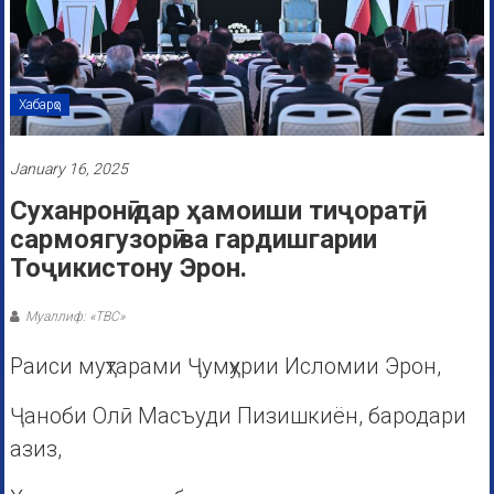
Хабарҳо
January 16, 2025
Суханронӣ дар ҳамоиши тиҷоратӣ,
сармоягузорӣ ва гардишгарии
Тоҷикистону Эрон.
Муаллиф: «ТВС»
Раиси муҳтарами Ҷумҳурии Исломии Эрон,
Ҷаноби Олӣ Масъуди Пизишкиён, бародари
азиз,