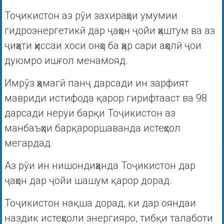
Тоҷикистон аз рӯи захираҳои умумии
гидроэнергетикӣ дар ҷаҳон ҷойи ҳаштум ва аз
ҷиҳати ҳиссаи хоси онҳо ба ҳар сари аҳолӣ ҷои
дуюмро ишғол менамояд.
Имрӯз ҳамагӣ панҷ дарсади ин зарфият
мавриди истифода қарор гирифтааст ва 98
дарсади неруи барқи Тоҷикистон аз
манбаъҳои барқароршаванда истеҳсол
мегардад.
Аз рӯи ин нишондиҳанда Тоҷикистон дар
ҷаҳон дар ҷойи шашум қарор дорад.
Тоҷикистон нақша дорад, ки дар ояндаи
наздик истеҳсоли энергияро, тибқи талаботи