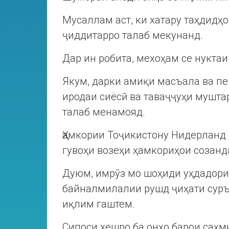
Мусаллам аст, ки хатару таҳдидҳ
ҷиддитарро талаб мекунанд.
Дар ин робита, мехоҳам се нукта
Якум, дарки амиқи масъала ва п
иродаи сиёсӣ ва таваҷҷуҳи мушта
талаб менамояд.
Ҳамкории Тоҷикистону Нидерланд
гувоҳи возеҳи ҳамкориҳои созанд
Дуюм, имрӯз мо шоҳиди уҳдадори
байналмилалии рушд ҷиҳати суръ
иқлим гаштем.
Сипоси хешро ба онҳо барои саҳм