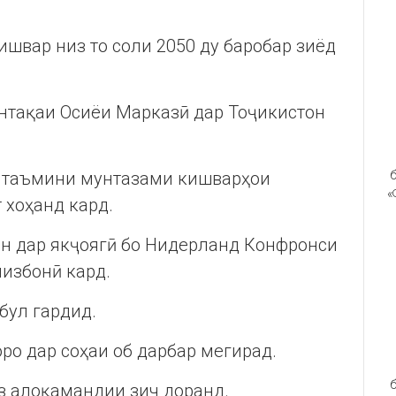
швар низ то соли 2050 ду баробар зиёд
нтақаи Осиёи Марказӣ дар Тоҷикистон
ои таъмини мунтазами кишварҳои
б
«
 хоҳанд кард.
он дар якҷоягӣ бо Нидерланд Конфронси
избонӣ кард.
бул гардид.
ро дар соҳаи об дарбар мегирад.
б
з алоқамандии зич доранд.