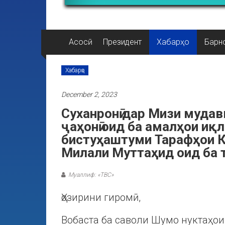
Асосӣ
Президент
Хабарҳо
Барн
Хабарҳо
December 2, 2023
Суханронӣ дар Мизи муда
ҷаҳонӣ оид ба амалҳои иқ
бистуҳаштуми Тарафҳои 
Милали Муттаҳид оид ба 
Муаллиф: «ТВС»
Ҳозирини гиромӣ,
Вобаста ба саволи Шумо нуктаҳо