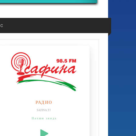
ос
РАДИО
SAFINA.TJ
Пахши зинда