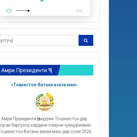
0:00
Амри Президенти ҶТ
«Тоҷикистон-Ватани азизи ман»
Амри Президенти Ҷумҳурии Тоҷикистон дар
ораи баргузор кардани озмуни ҷумҳуриявии
Тоҷикистон-Ватани азизи ман» дар соли 2026.