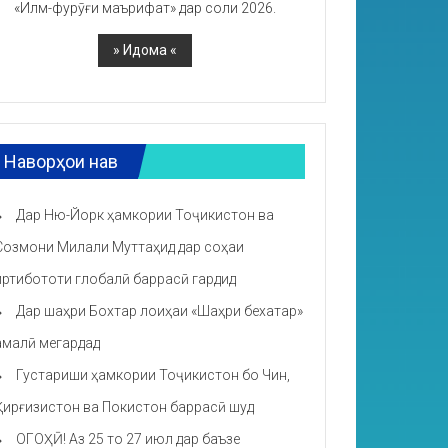
«Илм-фурӯғи маърифат» дар соли 2026.
Наворҳои нав
Дар Ню-Йорк ҳамкории Тоҷикистон ва
Созмони Милали Муттаҳид дар соҳаи
иртибототи глобалӣ баррасӣ гардид
Дар шаҳри Бохтар лоиҳаи «Шаҳри бехатар»
амалӣ мегардад
Густариши ҳамкории Тоҷикистон бо Чин,
Қирғизистон ва Покистон баррасӣ шуд
ОГОҲӢ! Аз 25 то 27 июл дар баъзе