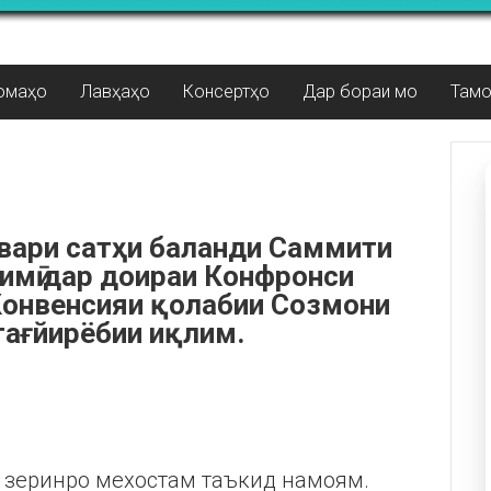
омаҳо
Лавҳаҳо
Консертҳо
Дар бораи мо
Там
ввари сатҳи баланди Саммити
лимӣ дар доираи Конфронси
Конвенсияи қолабии Созмони
тағйирёбии иқлим.
и зеринро мехостам таъкид намоям.