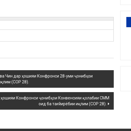
7 ва Чин дар ҳошияи Конфронси 28-уми ҷонибҳои
қлим (COP 28).
ар ҳошияи Конфронси ҷонибҳои Конвенсияи қолабии СММ
оид ба тағйирёбии иқлим (COP 28).