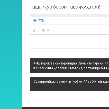
Ташаккур барои таваҷҷуҳатон!
776
0
0
Иштирок ва суханронӣ дар Саммити Гурӯҳи 7
Конвенсияи қолабии СММ оид ба тағйирёбии и
Суханронӣ дар Саммити Гурӯҳи 77 ва Хитой д