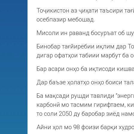
Тоҷикистон аз ҷиҳати таъсири та
осебпазир мебошад.
Мисоли ин раванд босуръат об ш
Бинобар тағйирёбии иқлим дар То
дигар офатҳои табиии марбут ба о
Бар асари онҳо ба иқтисоди кишв
Дар баъзе ҳолатҳо онҳо боиси та
Ба мақсади рушди тавлиди “энерг
карбонӣ мо тасмим гирифтаем, ки
то соли 2050 ду баробар зиёд нам
Айни ҳол мо 98 фоизи барқи худро