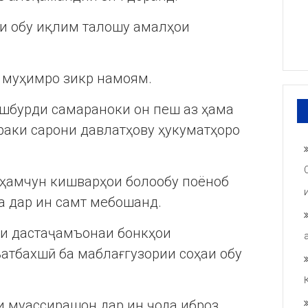
ои обу иқлим талошу амалҳои
и муҳимро зикр намоям.
ешбурди самараноки он пеш аз ҳама
раки сарони давлатҳову ҳукуматҳоро
 ҳамчун кишварҳои болообу поёноб
а дар ин самт мебошанд.
и дастаҷамъонаи бонкҳои
атбахшӣ ба маблағгузории соҳаи обу
и муассирашон дар ин ҷода иброз