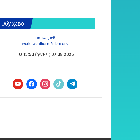
Обу ҳаво
На 14 дней
world-weather.ru/informers/
10:15:51
( Ҷумъа )
07.08.2026