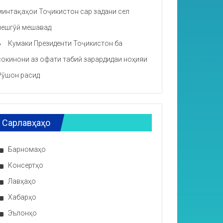
минтақаҳои Тоҷикистон сар задани сел
пешгӯӣ мешавад
Кумаки Президенти Тоҷикистон ба
сокинони аз офати табиӣ зарардидаи ноҳияи
Рӯшон расид
Сарлавҳаҳо
Барномаҳо
Консертҳо
Лавҳаҳо
Хабарҳо
Эълонҳо