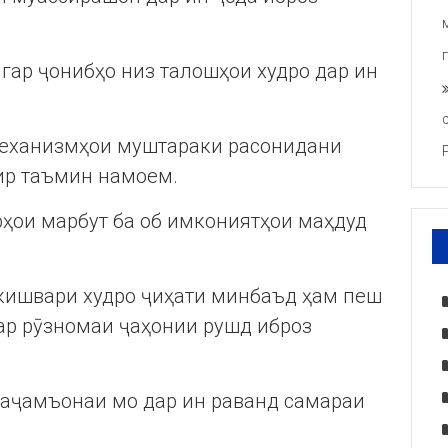
игар ҷонибҳо низ талошҳои худро дар ин
 механизмҳои муштараки расонидани
ир таъмин намоем.
фҳои марбут ба об имкониятҳои маҳдуд
 кишвари худро ҷиҳати минбаъд ҳам пеш
ар рӯзномаи ҷаҳонии рушд иброз
таҷамъонаи мо дар ин раванд самараи