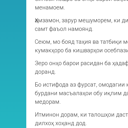
менамоем.
Ҳамзамон, зарур мешуморем, ки д
самт фаъол намоянд.
Сеюм, мо бояд таҳия ва татбиқи
кумакҳоро ба кишварҳои осебпаз
Зеро онҳо барои расидан ба ҳада
доранд.
Бо истифода аз фурсат, омодагии
бурдани масъалаҳои обу иқлим д
медорам.
Итминон дорам, ки талошҳои дас
дилхоҳ хоҳанд дод.