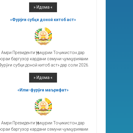
«Фурӯғи субҳи доноӣ китоб аст»
Амри Президенти Ҷумҳурии Тоҷикистон дар
ораи баргузор кардани озмуни ҷумҳуриявии
Фурӯғи субҳи доноӣ китоб аст» дар соли 2026.
«Илм-фурӯғи маърифат»
Амри Президенти Ҷумҳурии Тоҷикистон дар
ораи баргузор кардани озмуни ҷумҳуриявии