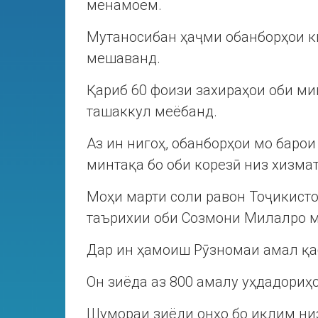
менамоем.
Мутаносибан ҳаҷми обанборҳои ки
мешаванд.
Қариб 60 фоизи захираҳои оби ми
ташаккул меёбанд.
Аз ин нигоҳ, обанборҳои мо бар
минтақа бо оби корезӣ низ хизмат
Моҳи марти соли равон Тоҷикист
таърихии оби Созмони Милалро м
Дар ин ҳамоиш Рӯзномаи амал қа
Он зиёда аз 800 амалу уҳдадориҳо
Шумораи зиёди онҳо бо иқлим ни