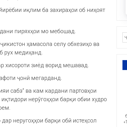
ғйирёбии иқлим ба захираҳои об ниҳоят
удани пиряхҳои мо мебошад.
ҷикистон ҳамасола селу обхезиҳо ва
б рух медиҳанд.
ар хисороти зиёд ворид мешавад.
лафоти ҷонӣ мегарданд.
ияи сабз” ва кам кардани партовҳои
 иқтидори нерӯгоҳҳои барқи обии худро
оем.
б
 дар неругоҳҳои барқи обӣ истеҳсол
«