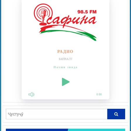
РАДИО
SAFINA.TJ
Пахши зинда
0:00