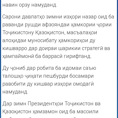
навин орзу намуданд.
Сарони давлатҳо зимни изҳори назар оид ба
раванди рушди афзояндаи ҳамкории ҷории
Тоҷикистону Қазоқистон, масъалаҳои
алоҳидаи муносибату ҳамкориҳои ду
кишварро дар доираи шарикии стратегӣ ва
ҳампаймонӣ ба баррасӣ гирифтанд.
Ду ҷониб дар робита ба идомаи саъю
талошҳо ҷиҳати пешбурди босамари
равобити ду кишвар изҳори омодагӣ
намуданд.
Дар зимн Президентҳои Тоҷикистон ва
Қазоқистон ҳамзамон оид ба масоили