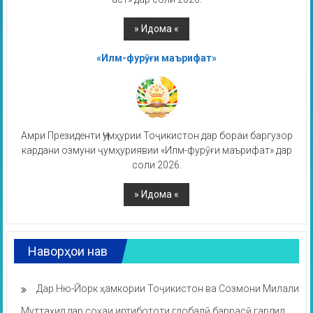
«Илм-фурӯғи маърифат»
Амри Президенти Ҷумҳурии Тоҷикистон дар бораи баргузор
кардани озмуни ҷумҳуриявии «Илм-фурӯғи маърифат» дар
соли 2026.
Наворҳои нав
Дар Ню-Йорк ҳамкории Тоҷикистон ва Созмони Милали
Муттаҳид дар соҳаи иртибототи глобалӣ баррасӣ гардид