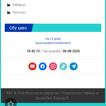
Хабарҳо
Эълонҳо
Обу ҳаво
На 14 дней
world-weather.ru/informers/
10:42:13
( Панҷшанбе )
06.08.2026
R&T © 2026 Муассисаи давлатии «Телевизиони Сафина» ш.
Душанбе к. Беҳзод 25.