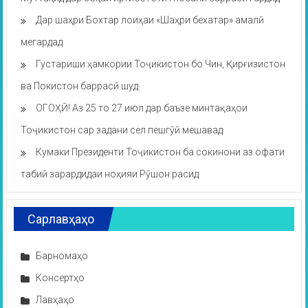
Дар шаҳри Бохтар лоиҳаи «Шаҳри бехатар» амалӣ
мегардад
Густариши ҳамкории Тоҷикистон бо Чин, Қирғизистон
ва Покистон баррасӣ шуд
ОГОҲӢ! Аз 25 то 27 июл дар баъзе минтақаҳои
Тоҷикистон сар задани сел пешгӯӣ мешавад
Кумаки Президенти Тоҷикистон ба сокинони аз офати
табиӣ зарардидаи ноҳияи Рӯшон расид
Сарлавҳаҳо
Барномаҳо
Консертҳо
Лавҳаҳо