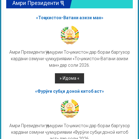
Амри Президенти ҶТ
«Тоҷикистон-Ватани азизи ман»
Амри Президенти Ҷумҳурии Тоҷикистон дар бораи баргузор
кардани озмуни ҷумҳуриявии «Тоҷикистон-Ватани азизи
ман» дар соли 2026.
«Фурӯғи субҳи доноӣ китоб аст»
Амри Президенти Ҷумҳурии Тоҷикистон дар бораи баргузор
кардани озмуни ҷумҳуриявии «Фурӯғи субҳи доноӣ китоб
аст» дар соли 2026.