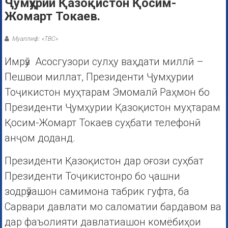
Ҷумҳурии Қазоқистон Қосим-
Жомарт Токаев.
Муаллиф: «ТВС»
Имрӯз Асосгузори сулҳу ваҳдати миллӣ –
Пешвои миллат, Президенти Ҷумҳурии
Тоҷикистон муҳтарам Эмомалӣ Раҳмон бо
Президенти Ҷумҳурии Қазоқистон муҳтарам
Қосим-Жомарт Токаев суҳбати телефонӣ
анҷом доданд.
Президенти Қазоқистон дар оғози суҳбат
Президенти Тоҷикистонро бо ҷашни
зодрӯзашон самимона табрик гуфта, ба
Сарвари давлати мо саломатии бардавом ва
дар фаъолияти давлатиашон комёбиҳои