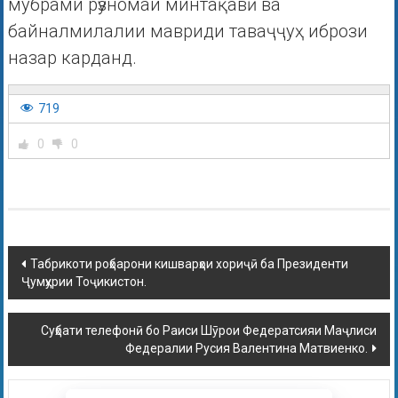
мубрами рӯзномаи минтақавӣ ва
байналмилалии мавриди таваҷҷуҳ ибрози
назар карданд.
719
0
0
Табрикоти роҳбарони кишварҳои хориҷӣ ба Президенти
Ҷумҳурии Тоҷикистон.
Суҳбати телефонӣ бо Раиси Шӯрои Федератсияи Маҷлиси
Федералии Русия Валентина Матвиенко.