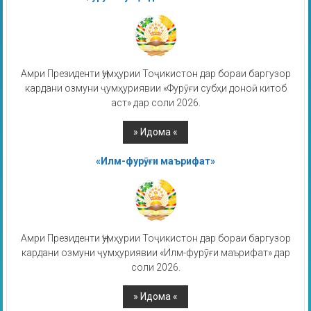
Амри Президенти Ҷумҳурии Тоҷикистон дар бораи баргузор
кардани озмуни ҷумҳуриявии «Фурӯғи субҳи доноӣ китоб
аст» дар соли 2026.
«Илм-фурӯғи маърифат»
Амри Президенти Ҷумҳурии Тоҷикистон дар бораи баргузор
кардани озмуни ҷумҳуриявии «Илм-фурӯғи маърифат» дар
соли 2026.