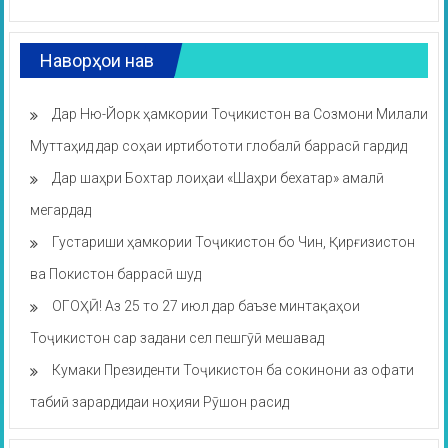
Наворҳои нав
Дар Ню-Йорк ҳамкории Тоҷикистон ва Созмони Милали
Муттаҳид дар соҳаи иртибототи глобалӣ баррасӣ гардид
Дар шаҳри Бохтар лоиҳаи «Шаҳри бехатар» амалӣ
мегардад
Густариши ҳамкории Тоҷикистон бо Чин, Қирғизистон
ва Покистон баррасӣ шуд
ОГОҲӢ! Аз 25 то 27 июл дар баъзе минтақаҳои
Тоҷикистон сар задани сел пешгӯӣ мешавад
Кумаки Президенти Тоҷикистон ба сокинони аз офати
табиӣ зарардидаи ноҳияи Рӯшон расид