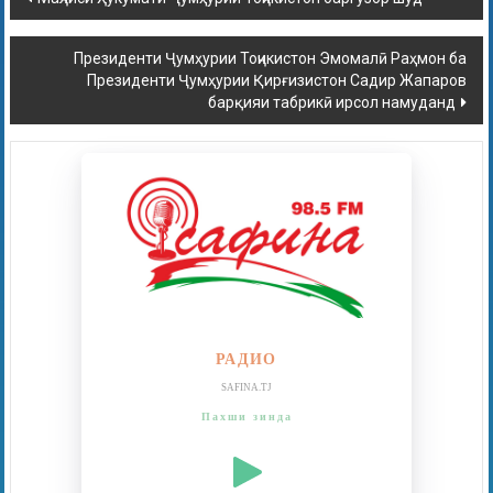
Президенти Ҷумҳурии Тоҷикистон Эмомалӣ Раҳмон ба
Президенти Ҷумҳурии Қирғизистон Садир Жапаров
барқияи табрикӣ ирсол намуданд
РАДИО
SAFINA.TJ
Пахши зинда