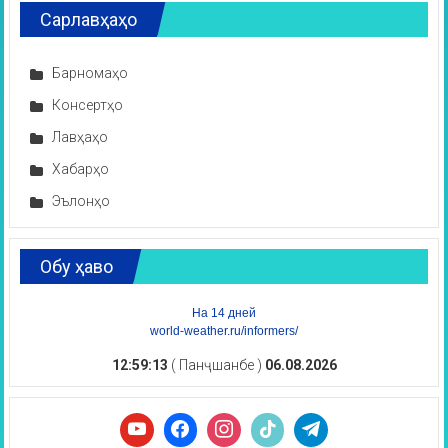
Сарлавҳаҳо
Барномаҳо
Консертҳо
Лавҳаҳо
Хабарҳо
Эълонҳо
Обу ҳаво
На 14 дней
world-weather.ru/informers/
12:59:13
( Панҷшанбе )
06.08.2026