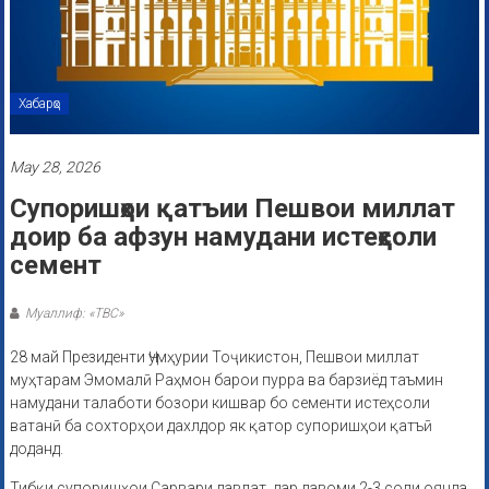
Хабарҳо
May 28, 2026
Супоришҳои қатъии Пешвои миллат
доир ба афзун намудани истеҳсоли
семент
Муаллиф: «ТВС»
28 май Президенти Ҷумҳурии Тоҷикистон, Пешвои миллат
муҳтарам Эмомалӣ Раҳмон барои пурра ва барзиёд таъмин
намудани талаботи бозори кишвар бо сементи истеҳсоли
ватанӣ ба сохторҳои дахлдор як қатор супоришҳои қатъӣ
доданд.
Тибқи супоришҳои Сарвари давлат, дар давоми 2-3 соли оянда,