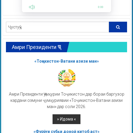
0:00
Амри Президенти ҶТ
«Тоҷикистон-Ватани азизи ман»
Амри Президенти Ҷумҳурии Тоҷикистон дар бораи баргузор
кардани озмуни ҷумҳуриявии «Тоҷикистон-Ватани азизи
ман» дар соли 2026.
«Фурӯғи субҳи доноӣ китоб аст»