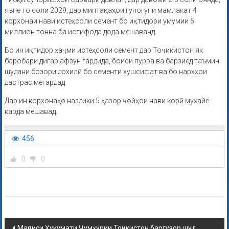
яъне то соли 2029, дар минтақаҳои гуногуни мамлакат 4
корхонаи нави истеҳсоли семент бо иқтидори умумии 6
миллион тонна ба истифода дода мешаванд.
Бо ин иқтидор ҳаҷми истеҳсоли семент дар Тоҷикистон як
баробари дигар афзун гардида, боиси пурра ва барзиёд таъмин
шудани бозори дохилӣ бо сементи хушсифат ва бо нархҳои
дастрас мегардад.
Дар ин корхонаҳо наздики 5 ҳазор ҷойҳои нави корӣ муҳайё
карда мешавад.
456
0
0
Маҷлиси Ҳукумати Ҷумҳурии Тоҷикистон баргузор шуд