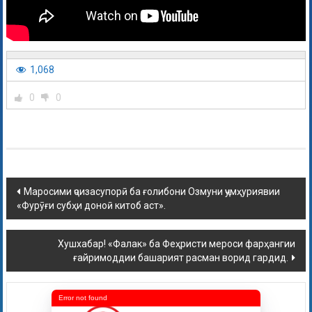
1,068
0
0
Маросими ҷоизасупорӣ ба ғолибони Озмуни ҷумҳуриявии
«Фурӯғи субҳи доноӣ китоб аст».
Хушхабар! «Фалак» ба Феҳристи мероси фарҳангии
ғайримоддии башарият расман ворид гардид.
Error not found