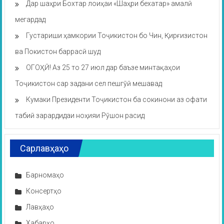
Дар шаҳри Бохтар лоиҳаи «Шаҳри бехатар» амалӣ
мегардад
Густариши ҳамкории Тоҷикистон бо Чин, Қирғизистон
ва Покистон баррасӣ шуд
ОГОҲӢ! Аз 25 то 27 июл дар баъзе минтақаҳои
Тоҷикистон сар задани сел пешгӯӣ мешавад
Кумаки Президенти Тоҷикистон ба сокинони аз офати
табиӣ зарардидаи ноҳияи Рӯшон расид
Сарлавҳаҳо
Барномаҳо
Консертҳо
Лавҳаҳо
Хабарҳо