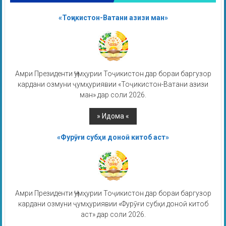
«Тоҷикистон-Ватани азизи ман»
Амри Президенти Ҷумҳурии Тоҷикистон дар бораи баргузор
кардани озмуни ҷумҳуриявии «Тоҷикистон-Ватани азизи
ман» дар соли 2026.
«Фурӯғи субҳи доноӣ китоб аст»
Амри Президенти Ҷумҳурии Тоҷикистон дар бораи баргузор
кардани озмуни ҷумҳуриявии «Фурӯғи субҳи доноӣ китоб
аст» дар соли 2026.