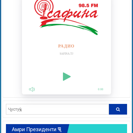
РАДИО
SAFINA.TJ
0:00
Амри Президенти ҶТ