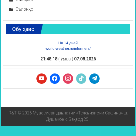
Эълонҳо
Обу ҳаво
На 14 дней
world-weather.ru/informers/
21:48:18
( Ҷумъа )
07.08.2026
R&T © 2026 Муассисаи давлатии «Телевизиони Сафина» ш.
Душанбе к. Беҳзод 25.