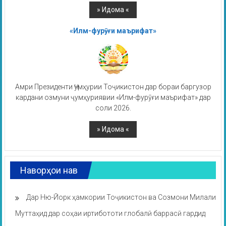
«Илм-фурӯғи маърифат»
Амри Президенти Ҷумҳурии Тоҷикистон дар бораи баргузор
кардани озмуни ҷумҳуриявии «Илм-фурӯғи маърифат» дар
соли 2026.
Наворҳои нав
Дар Ню-Йорк ҳамкории Тоҷикистон ва Созмони Милали
Муттаҳид дар соҳаи иртибототи глобалӣ баррасӣ гардид