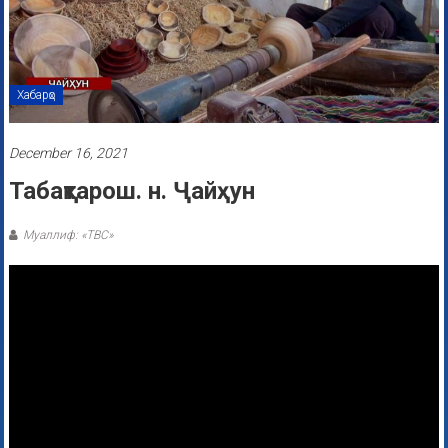
Хабарҳо
December 16, 2021
Табақтарош. н. Ҷайҳун
Муаллиф: «ТВС»