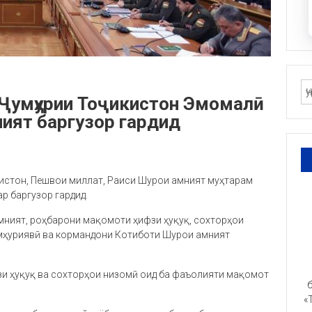
 Ҷумҳурии Тоҷикистон Эмомалӣ
ният баргузор гардид
кистон, Пешвои миллат, Раиси Шурои амният муҳтарам
 баргузор гардид.
мният, роҳбарони мақомоти ҳифзи ҳуқуқ, сохторҳои
умҳуриявӣ ва кормандони Котиботи Шурои амният
и ҳуқуқ ва сохторҳои низомӣ оид ба фаъолияти мақомот
б
«