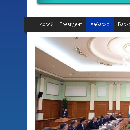
Асосӣ
Президент
Хабарҳо
Барн