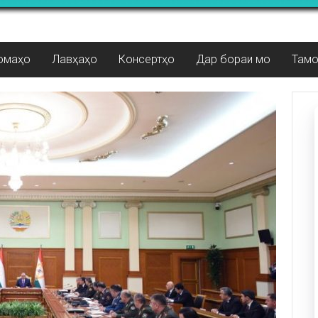
омаҳо
Лавҳаҳо
Консертҳо
Дар бораи мо
Там