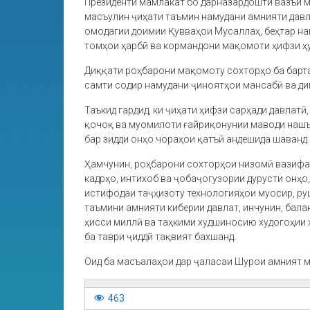
Президенти мамлакат бо дарназардошти вазъи м
масъулин ҷиҳати таъмин намудани амнияти давл
омодагии доимии Қувваҳои Мусаллаҳ, беҳтар на
томҳои ҳарбӣ ва кормандони мақомоти ҳифзи ҳ
Диққати роҳбарони мақомоту сохторҳо ба барт
самти содир намудани ҷиноятҳои мансабӣ ва ди
Таъкид гардид, ки ҷиҳати ҳифзи сарҳади давлат
қочоқ ва муомилоти ғайриқонунии маводи наш
бар зидди онҳо чораҳои қатъӣ андешида шаванд.
Ҳамчунин, роҳбарони сохторҳои низомӣ вазифад
кадрҳо, интихоб ва ҷобаҷогузории дурусти онҳ
истифодаи таҷҳизоту технологияҳои муосир, р
таъмини амнияти киберии давлат, инчунин, бала
ҳисси миллӣ ва таҳкими худшиносию худогоҳии 
ба таври ҷиддӣ тақвият бахшанд.
Оид ба масъалаҳои дар ҷаласаи Шурои амният м
463