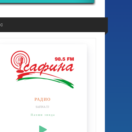
ос
РАДИО
SAFINA.TJ
Пахши зинда