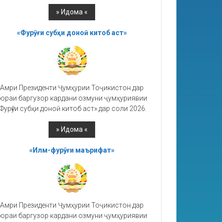
«Фурӯғи субҳи доноӣ китоб аст»
Амри Президенти Ҷумҳурии Тоҷикистон дар
ораи баргузор кардани озмуни ҷумҳуриявии
Фурӯғи субҳи доноӣ китоб аст» дар соли 2026.
«Илм-фурӯғи маърифат»
Амри Президенти Ҷумҳурии Тоҷикистон дар
ораи баргузор кардани озмуни ҷумҳуриявии