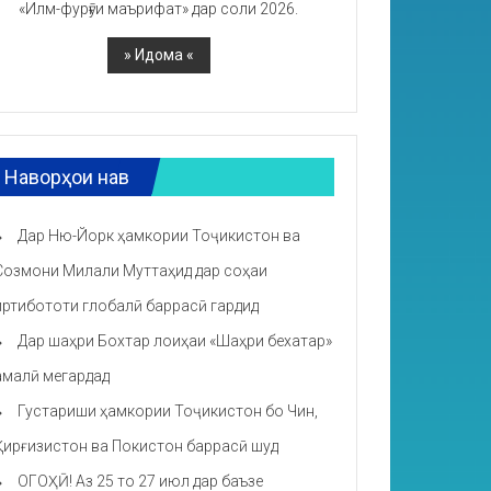
«Илм-фурӯғи маърифат» дар соли 2026.
Наворҳои нав
Дар Ню-Йорк ҳамкории Тоҷикистон ва
Созмони Милали Муттаҳид дар соҳаи
иртибототи глобалӣ баррасӣ гардид
Дар шаҳри Бохтар лоиҳаи «Шаҳри бехатар»
амалӣ мегардад
Густариши ҳамкории Тоҷикистон бо Чин,
Қирғизистон ва Покистон баррасӣ шуд
ОГОҲӢ! Аз 25 то 27 июл дар баъзе