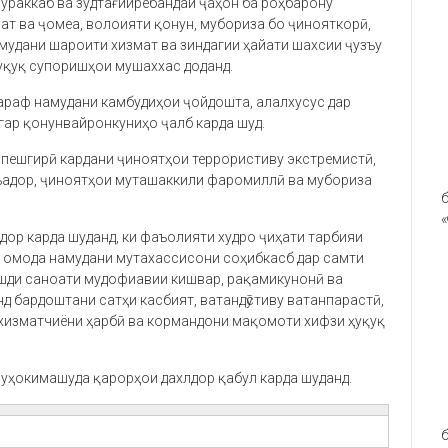
ураккаб ва зудтағйирёбандаи ҷаҳон ба роҳбарону
ат ва ҷомеа, волоияти қонун, мубориза бо ҷинояткорӣ,
мудани шароити хизмат ва зиндагии ҳайати шахсии ҷузъу
уқуқ супоришҳои мушаххас доданд.
араф намудани камбудиҳои ҷойдошта, алалхусус дар
гар қонунвайронкуниҳо ҷалб карда шуд.
ӣ, пешгирӣ кардани ҷиноятҳои террористиву экстремистӣ,
ъадор, ҷиноятҳои муташаккили фаромиллӣ ва мубориза
б
«
ор карда шуданд, ки фаъолияти худро ҷиҳати тарбияи
о, омода намудани мутахассисони соҳибкасб дар самти
ушди саноати мудофиавии кишвар, рақамикунонӣ ва
нд бардоштани сатҳи касбият, ватандӯстиву ватанпарастӣ,
хизматчиёни ҳарбӣ ва кормандони мақомоти хифзи ҳуқуқ
уҳокимашуда қарорҳои дахлдор қабул карда шуданд.
б