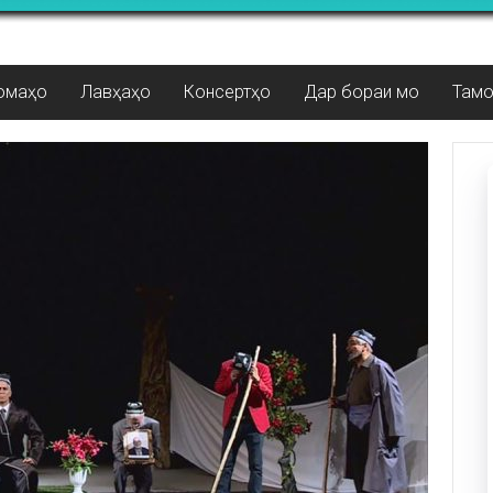
омаҳо
Лавҳаҳо
Консертҳо
Дар бораи мо
Там