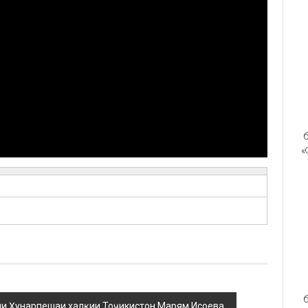
б
«
б
и Ҳунарпешаи халқии Тоҷикистон Марям Исоева.