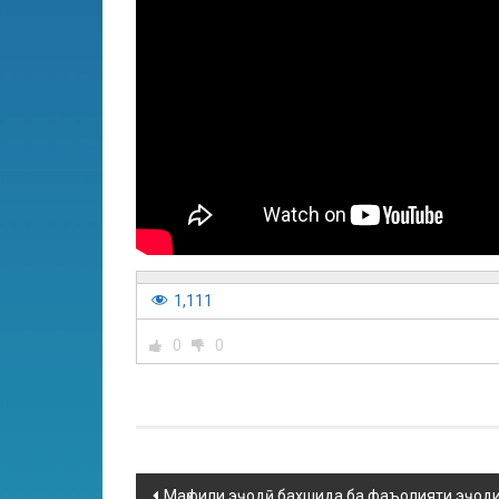
1,111
0
0
Маҳфили эҷодӣ бахшида ба фаъолияти эҷоди