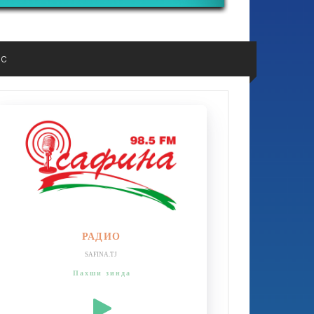
ос
РАДИО
SAFINA.TJ
Пахши зинда