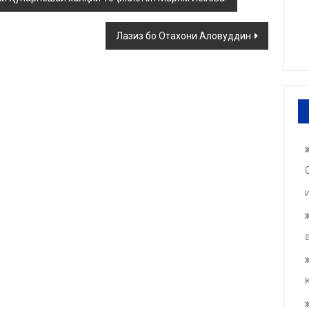
Лазиз бо Отахони Аловуддин