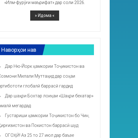
«Илм-фурӯғи маърифат» дар соли 2026.
Наворҳои нав
Дар Ню-Йорк ҳамкории Тоҷикистон ва
Созмони Милали Муттаҳид дар соҳаи
иртибототи глобалӣ баррасӣ гардид
Дар шаҳри Бохтар лоиҳаи «Шаҳри бехатар»
амалӣ мегардад
Густариши ҳамкории Тоҷикистон бо Чин,
Қирғизистон ва Покистон баррасӣ шуд
ОГОҲӢ! Аз 25 то 27 июл дар баъзе