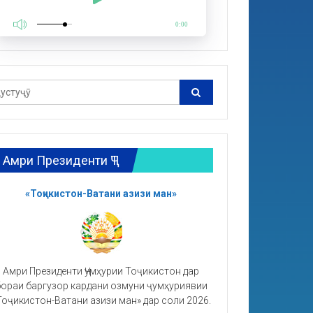
0:00
Амри Президенти ҶТ
«Тоҷикистон-Ватани азизи ман»
Амри Президенти Ҷумҳурии Тоҷикистон дар
ораи баргузор кардани озмуни ҷумҳуриявии
Тоҷикистон-Ватани азизи ман» дар соли 2026.