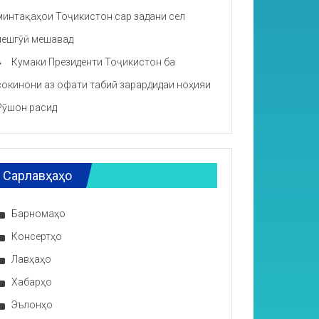
минтақаҳои Тоҷикистон сар задани сел
пешгӯӣ мешавад
Кумаки Президенти Тоҷикистон ба
сокинони аз офати табиӣ зарардидаи ноҳияи
Рӯшон расид
Сарлавҳаҳо
Барномаҳо
Консертҳо
Лавҳаҳо
Хабарҳо
Эълонҳо