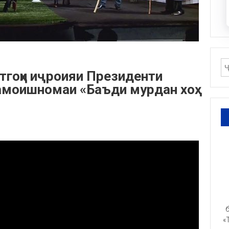
гоҳи иҷроияи Президенти
намоишномаи «Баъди мурдан хоҳ
б
«