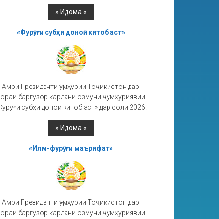
«Фурӯғи субҳи доноӣ китоб аст»
Амри Президенти Ҷумҳурии Тоҷикистон дар
ораи баргузор кардани озмуни ҷумҳуриявии
Фурӯғи субҳи доноӣ китоб аст» дар соли 2026.
«Илм-фурӯғи маърифат»
Амри Президенти Ҷумҳурии Тоҷикистон дар
ораи баргузор кардани озмуни ҷумҳуриявии