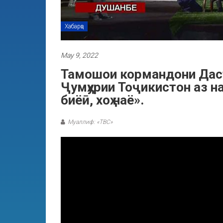
Хабарҳо
May 9, 2022
Тамошои кормандони Даст
Ҷумҳурии Тоҷикистон аз 
биёӣ, хоҳ наё».
Муаллиф: «ТВС»