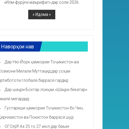
«Илм-фурӯғи маърифат» дар соли 2026.
Наворҳои нав
Дар Ню-Йорк ҳамкории Тоҷикистон ва
Созмони Милали Муттаҳид дар соҳаи
иртибототи глобалӣ баррасӣ гардид
Дар шаҳри Бохтар лоиҳаи «Шаҳри бехатар»
амалӣ мегардад
Густариши ҳамкории Тоҷикистон бо Чин,
Қирғизистон ва Покистон баррасӣ шуд
ОГОҲӢ! Аз 25 то 27 июл дар баъзе