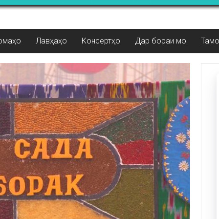
омаҳо
Лавҳаҳо
Консертҳо
Дар бораи мо
Там