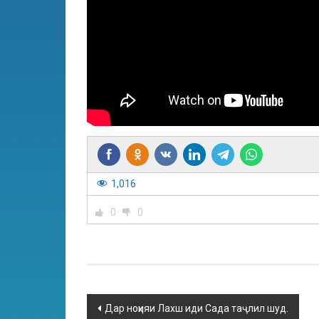
1,016
0
0
Дар ноҳияи Лахш иди Сада таҷлил шуд.