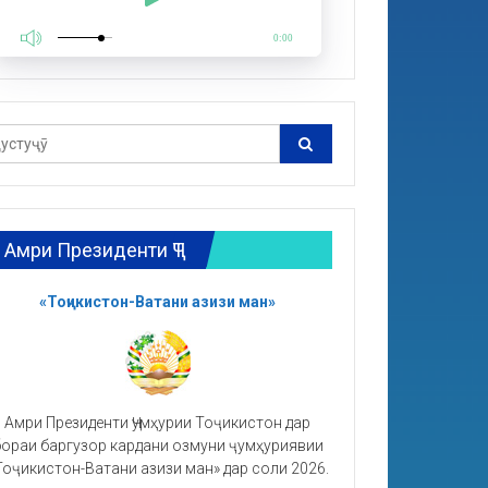
0:00
Амри Президенти ҶТ
«Тоҷикистон-Ватани азизи ман»
Амри Президенти Ҷумҳурии Тоҷикистон дар
ораи баргузор кардани озмуни ҷумҳуриявии
Тоҷикистон-Ватани азизи ман» дар соли 2026.