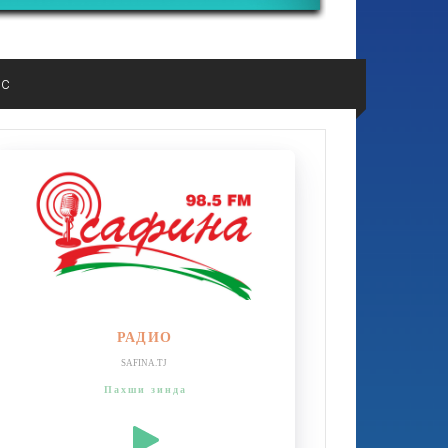
ос
РАДИО
SAFINA.TJ
Пахши зинда