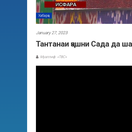
Хабарҳо
January 27, 2023
Тантанаи ҷашни Сада да ш
Муаллиф: «ТВС»