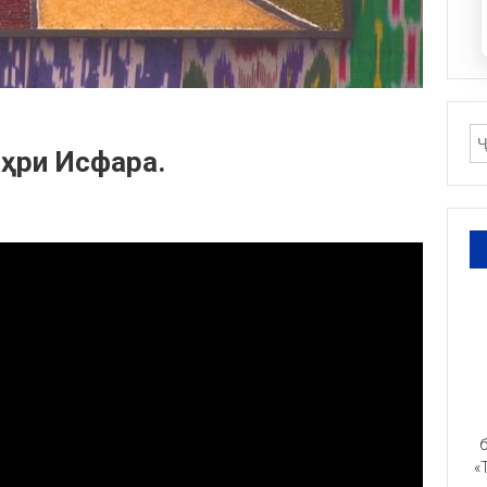
аҳри Исфара.
б
«