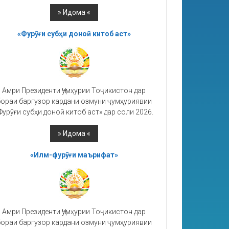
«Фурӯғи субҳи доноӣ китоб аст»
Амри Президенти Ҷумҳурии Тоҷикистон дар
ораи баргузор кардани озмуни ҷумҳуриявии
Фурӯғи субҳи доноӣ китоб аст» дар соли 2026.
«Илм-фурӯғи маърифат»
Амри Президенти Ҷумҳурии Тоҷикистон дар
ораи баргузор кардани озмуни ҷумҳуриявии