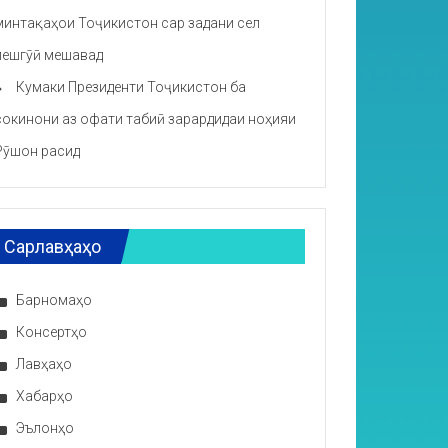
минтақаҳои Тоҷикистон сар задани сел
пешгӯӣ мешавад
Кумаки Президенти Тоҷикистон ба
сокинони аз офати табиӣ зарардидаи ноҳияи
Рӯшон расид
Сарлавҳаҳо
Барномаҳо
Консертҳо
Лавҳаҳо
Хабарҳо
Эълонҳо