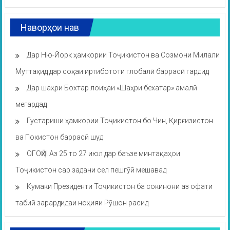
Наворҳои нав
Дар Ню-Йорк ҳамкории Тоҷикистон ва Созмони Милали
Муттаҳид дар соҳаи иртибототи глобалӣ баррасӣ гардид
Дар шаҳри Бохтар лоиҳаи «Шаҳри бехатар» амалӣ
мегардад
Густариши ҳамкории Тоҷикистон бо Чин, Қирғизистон
ва Покистон баррасӣ шуд
ОГОҲӢ! Аз 25 то 27 июл дар баъзе минтақаҳои
Тоҷикистон сар задани сел пешгӯӣ мешавад
Кумаки Президенти Тоҷикистон ба сокинони аз офати
табиӣ зарардидаи ноҳияи Рӯшон расид