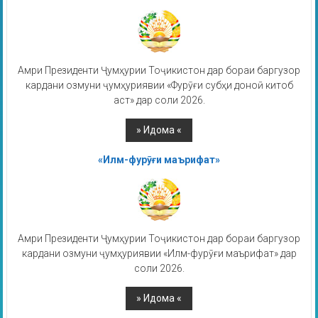
Амри Президенти Ҷумҳурии Тоҷикистон дар бораи баргузор
кардани озмуни ҷумҳуриявии «Фурӯғи субҳи доноӣ китоб
аст» дар соли 2026.
«Илм-фурӯғи маърифат»
Амри Президенти Ҷумҳурии Тоҷикистон дар бораи баргузор
кардани озмуни ҷумҳуриявии «Илм-фурӯғи маърифат» дар
соли 2026.