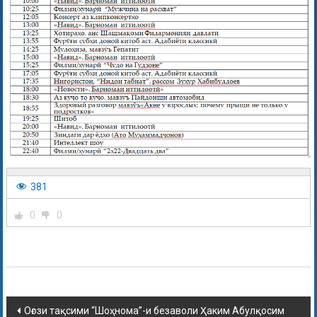
381
0
0
Оғози тақсими “Шоҳнома”-и безаволи Ҳаким Абулқосим