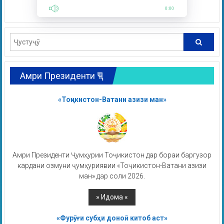
0:00
Амри Президенти ҶТ
«Тоҷикистон-Ватани азизи ман»
Амри Президенти Ҷумҳурии Тоҷикистон дар бораи баргузор
кардани озмуни ҷумҳуриявии «Тоҷикистон-Ватани азизи
ман» дар соли 2026.
«Фурӯғи субҳи доноӣ китоб аст»