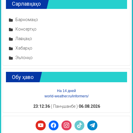
Сарлавҳаҳо
Барномаҳо
Консертҳо
Лавҳаҳо
Хабарҳо
Эълонҳо
Обу ҳаво
На 14 дней
world-weather.ru/informers/
23:12:36
( Панҷшанбе )
06.08.2026