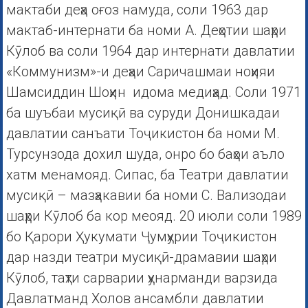
мактаби деҳа оғоз намуда, соли 1963 дар
мактаб-интернати ба номи А. Деҳотии шаҳри
Кӯлоб ва соли 1964 дар интернати давлатии
«Коммунизм»-и деҳаи Саричашмаи ноҳияи
Шамсиддин Шоҳин идома медиҳад. Соли 1971
ба шуъбаи мусиқӣ ва суруди Донишкадаи
давлатии санъати Тоҷикистон ба номи М.
Турсунзода дохил шуда, онро бо баҳои аъло
хатм менамояд. Сипас, ба Театри давлатии
мусиқӣ – мазҳакавии ба номи С. Вализодаи
шаҳри Кӯлоб ба кор меояд. 20 июли соли 1989
бо Қарори Ҳукумати Ҷумҳурии Тоҷикистон
дар назди театри мусиқӣ-драмавии шаҳри
Кӯлоб, таҳти сарварии ҳунарманди варзида
Давлатманд Холов ансамбли давлатии