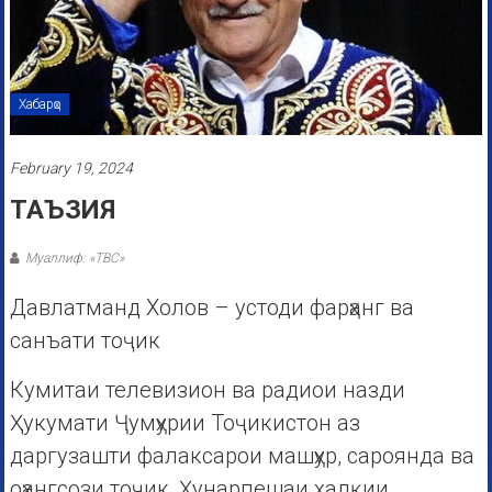
Хабарҳо
February 19, 2024
ТАЪЗИЯ
Муаллиф: «ТВС»
Давлатманд Холов – устоди фарҳанг ва
санъати тоҷик
Кумитаи телевизион ва радиои назди
Ҳукумати Ҷумҳурии Тоҷикистон аз
даргузашти фалаксарои машҳур, сароянда ва
оҳангсози тоҷик, Ҳунарпешаи халқии