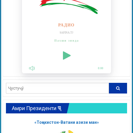
РАДИО
SAFINA.TJ
Пахши зинда
0:00
Амри Президенти ҶТ
«Тоҷикистон-Ватани азизи ман»