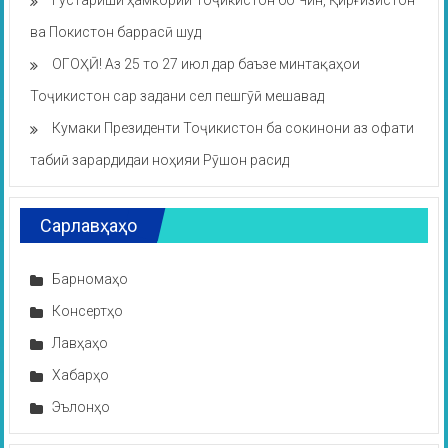
Густариши ҳамкории Тоҷикистон бо Чин, Қирғизистон
ва Покистон баррасӣ шуд
ОГОҲӢ! Аз 25 то 27 июл дар баъзе минтақаҳои
Тоҷикистон сар задани сел пешгӯӣ мешавад
Кумаки Президенти Тоҷикистон ба сокинони аз офати
табиӣ зарардидаи ноҳияи Рӯшон расид
Сарлавҳаҳо
Барномаҳо
Консертҳо
Лавҳаҳо
Хабарҳо
Эълонҳо