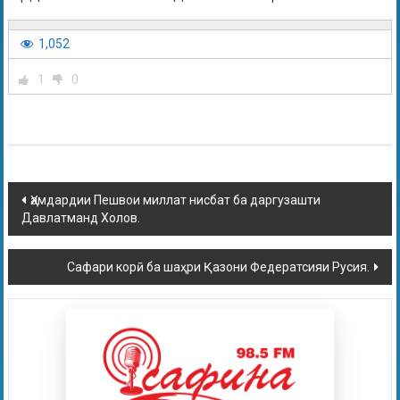
1,052
1
0
Ҳамдардии Пешвои миллат нисбат ба даргузашти
Давлатманд Холов.
Сафари корӣ ба шаҳри Қазони Федератсияи Русия.