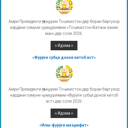
Амри Президенти Ҷумҳурии Тоҷикистон дар бораи баргузор
кардани озмуни ҷумҳуриявии «Тоҷикистон-Ватани азизи
ман» дар соли 2026.
«Фурӯғи субҳи доноӣ китоб аст»
Амри Президенти Ҷумҳурии Тоҷикистон дар бораи баргузор
кардани озмуни ҷумҳуриявии «Фурӯғи субҳи доноӣ китоб
аст» дар соли 2026.
«Илм-фурӯғи маърифат»