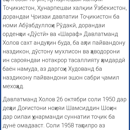
Тоҷикистон, Ҳунарпешаи халқии Ўзбекистон,
дорандаи Ҷоизаи давлатии Тоҷикистон ба
номи Абӯабдуллоҳи Рӯдакӣ, дорандаи
орденҳои «Дӯстӣ» ва «Шараф» Давлатманд
Холов сахт андуҳгин буда, ба аҳли пайвандону
наздикон, дӯстону мухлисон ва ҳаводорони
ин сарояндаи нотакрор тасаллияту ҳамдардӣ
баён намуда, аз даргоҳи Худованд ба
наздикону пайвандони эшон сабри ҷамил
мехоҳа
Давлатманд Холов 26 октябри соли 1950 дар
деҳаи Доғистони ноҳияи Шамсиддин Шоҳин
дар оилаи ҳунарманди суннатии тоҷик ба
дунё омадааст. Соли 1958 таҳсилро аз