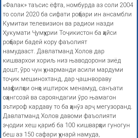
«Фалак» таъсис ёфта, номбурда аз соли 2004
то соли 2020 ба сифати роҳбари ин ансамбли
Кумитаи телевизион ва радиои назди
Ҳукумати Ҷумҳурии Тоҷикистон ба ҳайси
роҳбари бадеӣ кору фаъолият
намудааст. Давлатманд Холов дар
кишвархои хориљ низ њаводорони зиёд
дошт, ўро чун ҳунарманди асили мардуми
тоҷик мешинохтанд, дар ҷашнвораву
маҳфилҳои онҳо иштирок менамуд, санъати
оҳангсозӣ ва сарояндагии ӯро њамагон
эътироф кардаву то ба ҳанӯз арҷ мегузоранд.
Давлатманд Холов давоми фаъолияти
эҷодии хеш қариб ба 100 кишварҳои гуногун
беш аз 150 сафари ҳунарӣ намуда,