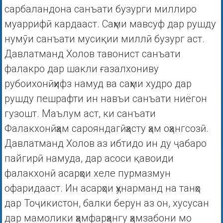
сарбаландона санъати бузурги миллиро
муаррифӣ кардааст. Саҳми мавсуф дар рушду
нумӯи санъати мусиқии миллӣ бузург аст.
Давлатманд Холов тавонист санъати
фалакро дар шакли ғазалхониву
рубоихонӣҳифз намуд ва саҳми худро дар
рушду пешрафти ин навъи санъати ниёгон
гузошт. Маълум аст, ки санъати
Фалакхонӣҳам сарояндагӣҳасту ҳам оҳангсозӣ.
Давлатманд Холов аз ибтидо ин ду ҷабаро
пайгирӣ намуда, дар асоси қавоиди
фалакхонӣ асарҳои хеле пурмазмун
офаридааст. Ин асарҳои ҳунарманд на танҳо
дар Тоҷикистон, балки берун аз он, хусусан
дар мамолики ҳамфарҳангу ҳамзабони мо