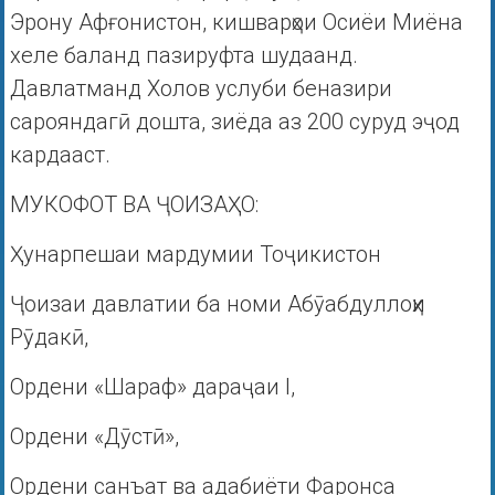
Эрону Афғонистон, кишварҳои Осиёи Миёна
хеле баланд пазируфта шудаанд.
Давлатманд Холов услуби беназири
сарояндагӣ дошта, зиёда аз 200 суруд эҷод
кардааст.
МУКОФОТ ВА ҶОИЗАҲО:
Ҳунарпешаи мардумии Тоҷикистон
Ҷоизаи давлатии ба номи Абӯабдуллоҳи
Рӯдакӣ,
Ордени «Шараф» дараҷаи I,
Ордени «Дӯстӣ»,
Ордени санъат ва адабиёти Фаронса