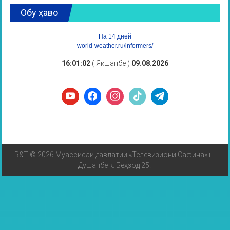
Обу ҳаво
На 14 дней
world-weather.ru/informers/
16:01:03
( Якшанбе )
09.08.2026
R&T © 2026 Муассисаи давлатии «Телевизиони Сафина» ш.
Душанбе к. Беҳзод 25.