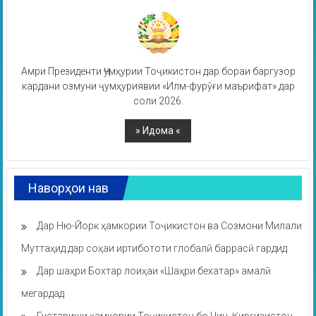
Амри Президенти Ҷумҳурии Тоҷикистон дар бораи баргузор
кардани озмуни ҷумҳуриявии «Илм-фурӯғи маърифат» дар
соли 2026.
Наворҳои нав
Дар Ню-Йорк ҳамкории Тоҷикистон ва Созмони Милали
Муттаҳид дар соҳаи иртибототи глобалӣ баррасӣ гардид
Дар шаҳри Бохтар лоиҳаи «Шаҳри бехатар» амалӣ
мегардад