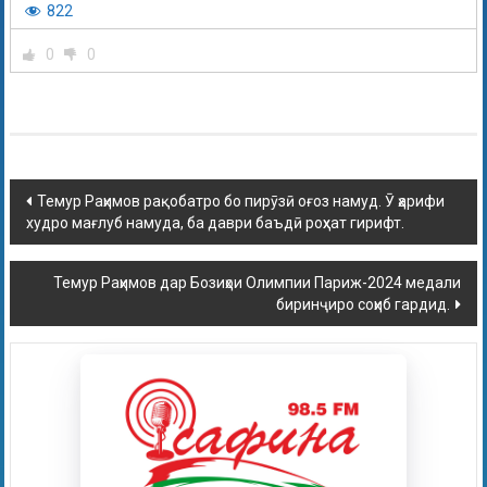
822
0
0
Темур Раҳимов рақобатро бо пирӯзӣ оғоз намуд. Ӯ ҳарифи
худро мағлуб намуда, ба даври баъдӣ роҳхат гирифт.
Темур Раҳимов дар Бозиҳои Олимпии Париж-2024 медали
биринҷиро соҳиб гардид.