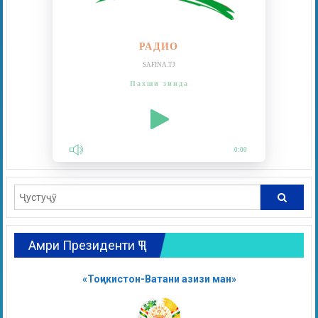
РАДИО
SAFINA.TJ
Пахши зинда
0:00
Амри Президенти ҶТ
«Тоҷикистон-Ватани азизи ман»