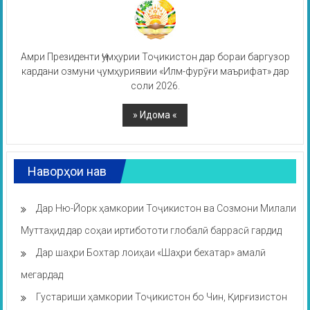
Амри Президенти Ҷумҳурии Тоҷикистон дар бораи баргузор
кардани озмуни ҷумҳуриявии «Илм-фурӯғи маърифат» дар
соли 2026.
Наворҳои нав
Дар Ню-Йорк ҳамкории Тоҷикистон ва Созмони Милали
Муттаҳид дар соҳаи иртибототи глобалӣ баррасӣ гардид
Дар шаҳри Бохтар лоиҳаи «Шаҳри бехатар» амалӣ
мегардад
Густариши ҳамкории Тоҷикистон бо Чин, Қирғизистон