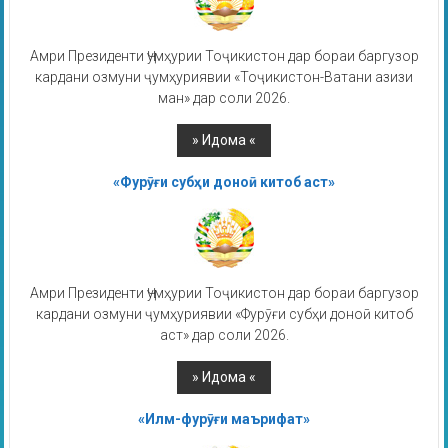
Амри Президенти Ҷумҳурии Тоҷикистон дар бораи баргузор
кардани озмуни ҷумҳуриявии «Тоҷикистон-Ватани азизи
ман» дар соли 2026.
«Фурӯғи субҳи доноӣ китоб аст»
Амри Президенти Ҷумҳурии Тоҷикистон дар бораи баргузор
кардани озмуни ҷумҳуриявии «Фурӯғи субҳи доноӣ китоб
аст» дар соли 2026.
«Илм-фурӯғи маърифат»