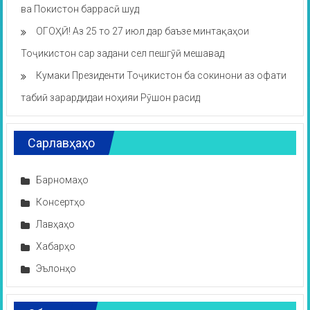
ва Покистон баррасӣ шуд
ОГОҲӢ! Аз 25 то 27 июл дар баъзе минтақаҳои
Тоҷикистон сар задани сел пешгӯӣ мешавад
Кумаки Президенти Тоҷикистон ба сокинони аз офати
табиӣ зарардидаи ноҳияи Рӯшон расид
Сарлавҳаҳо
Барномаҳо
Консертҳо
Лавҳаҳо
Хабарҳо
Эълонҳо