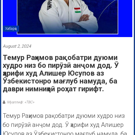
Хабарҳо
August 2, 2024
Темур Раҳимов рақобатри дуюми
худро низ бо пирӯзӣ анҷом дод. Ӯ
ҳарифи худ Алишер Юсупов аз
Ӯзбекистонро мағлуб намуда, ба
даври нимниҳоӣ роҳхат гирифт.
Муаллиф: «ТВС»
Темур Раҳимов рақобатри дуюми худро низ
бо пирӯзӣ анҷом дод. Ӯ ҳарифи худ Алишер
Юсупов аз Ӯзбекистонро мағлуб намуда, ба