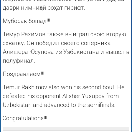
даври нимниҳоӣ роҳхат гирифт.
Муборак бошад!!!
Темур Рахимов также выиграл свою вторую
схватку. Он победил своего соперника
Алишера Юсупова из Узбекистана и вышел в
полуфинал.
Поздравляем!!!
Temur Rakhimov also won his second bout. He
defeated his opponent Alisher Yusupov from
Uzbekistan and advanced to the semifinals.
Congratulations!!!