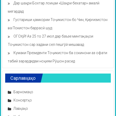
Дар шаҳри Бохтар лоиҳаи «Шаҳри бехатар» амалӣ
мегардад
Густариши ҳамкории Тоҷикистон бо Чин, Қирғизистон
ва Покистон баррасӣ шуд
ОГОҲӢ! Аз 25 то 27 июл дар баъзе минтақаҳои
Тоҷикистон сар задани сел пешгӯӣ мешавад
Кумаки Президенти Тоҷикистон ба сокинони аз офати
табиӣ зарардидаи ноҳияи Рӯшон расид
Сарлавҳаҳо
Барномаҳо
Консертҳо
Лавҳаҳо