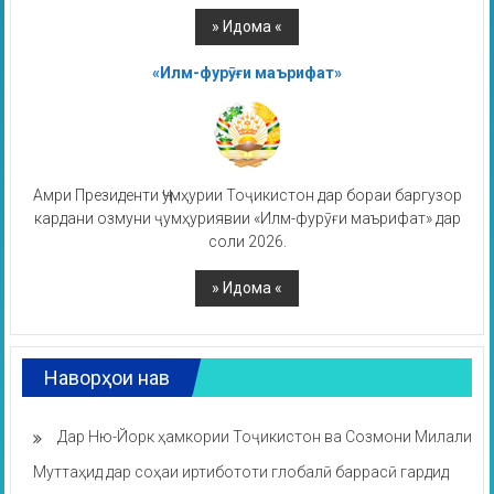
«Илм-фурӯғи маърифат»
Амри Президенти Ҷумҳурии Тоҷикистон дар бораи баргузор
кардани озмуни ҷумҳуриявии «Илм-фурӯғи маърифат» дар
соли 2026.
Наворҳои нав
Дар Ню-Йорк ҳамкории Тоҷикистон ва Созмони Милали
Муттаҳид дар соҳаи иртибототи глобалӣ баррасӣ гардид