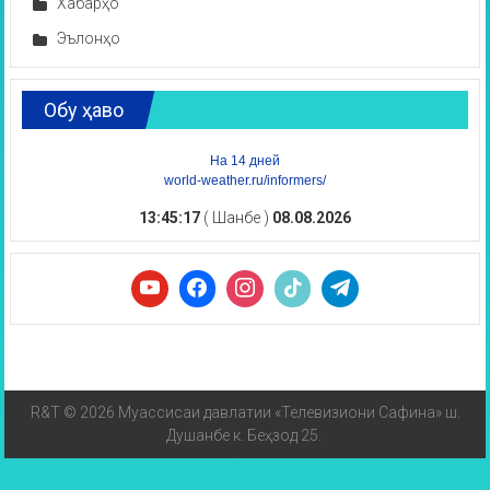
Хабарҳо
Эълонҳо
Обу ҳаво
На 14 дней
world-weather.ru/informers/
13:45:17
( Шанбе )
08.08.2026
R&T © 2026 Муассисаи давлатии «Телевизиони Сафина» ш.
Душанбе к. Беҳзод 25.