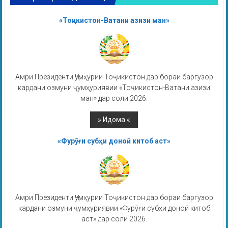
«Тоҷикистон-Ватани азизи ман»
Амри Президенти Ҷумҳурии Тоҷикистон дар бораи баргузор
кардани озмуни ҷумҳуриявии «Тоҷикистон-Ватани азизи
ман» дар соли 2026.
«Фурӯғи субҳи доноӣ китоб аст»
Амри Президенти Ҷумҳурии Тоҷикистон дар бораи баргузор
кардани озмуни ҷумҳуриявии «Фурӯғи субҳи доноӣ китоб
аст» дар соли 2026.