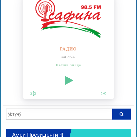
РАДИО
SAFINA.TJ
Пахши зинда
0:00
Амри Президенти ҶТ