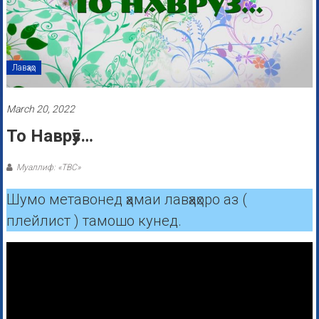
Лавҳаҳо
March 20, 2022
То Наврӯз…
Муаллиф: «ТВС»
Шумо метавонед ҳамаи лавҳаҳоро аз (
плейлист ) тамошо кунед.