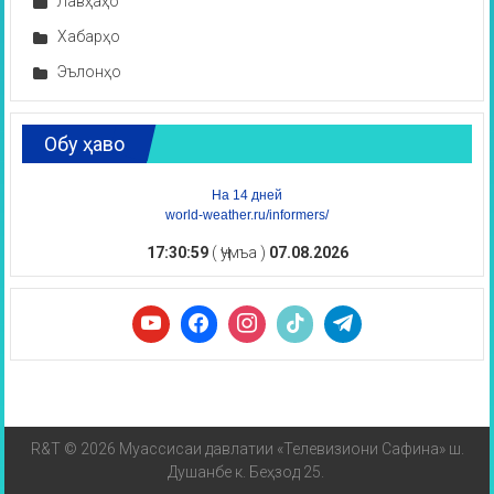
Лавҳаҳо
Хабарҳо
Эълонҳо
Обу ҳаво
На 14 дней
world-weather.ru/informers/
17:31:00
( Ҷумъа )
07.08.2026
R&T © 2026 Муассисаи давлатии «Телевизиони Сафина» ш.
Душанбе к. Беҳзод 25.