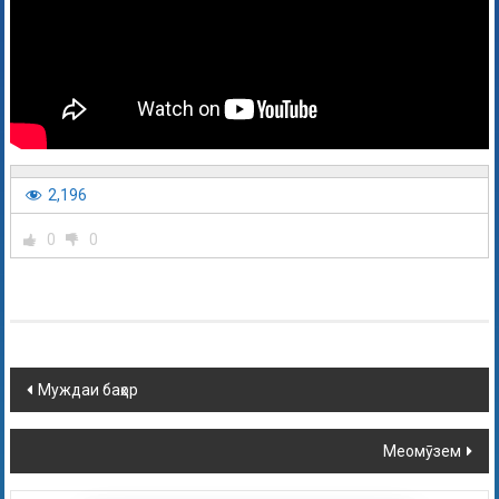
2,196
0
0
Муждаи баҳор
Меомӯзем