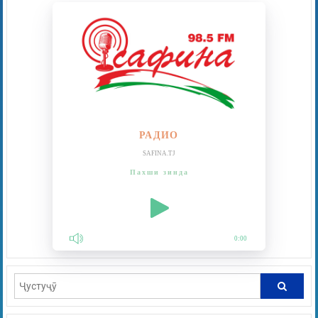
РАДИО
SAFINA.TJ
Пахши зинда
0:00