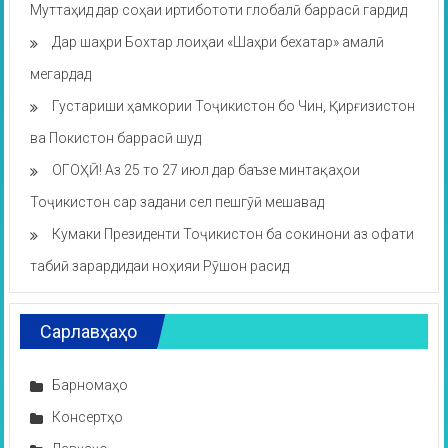
Муттаҳид дар соҳаи иртибототи глобалӣ баррасӣ гардид
Дар шаҳри Бохтар лоиҳаи «Шаҳри бехатар» амалӣ
мегардад
Густариши ҳамкории Тоҷикистон бо Чин, Қирғизистон
ва Покистон баррасӣ шуд
ОГОҲӢ! Аз 25 то 27 июл дар баъзе минтақаҳои
Тоҷикистон сар задани сел пешгӯӣ мешавад
Кумаки Президенти Тоҷикистон ба сокинони аз офати
табиӣ зарардидаи ноҳияи Рӯшон расид
Сарлавҳаҳо
Барномаҳо
Консертҳо