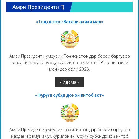
Амри Президенти ҶТ
«Тоҷикистон-Ватани азизи ман»
Амри Президенти Ҷумҳурии Тоҷикистон дар бораи баргузор
кардани озмуни ҷумҳуриявии «Тоҷикистон-Ватани азизи
ман» дар соли 2026.
«Фурӯғи субҳи доноӣ китоб аст»
Амри Президенти Ҷумҳурии Тоҷикистон дар бораи баргузор
кардани озмуни ҷумҳуриявии «Фурӯғи субҳи доноӣ китоб