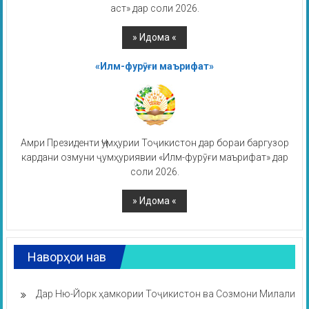
аст» дар соли 2026.
«Илм-фурӯғи маърифат»
Амри Президенти Ҷумҳурии Тоҷикистон дар бораи баргузор
кардани озмуни ҷумҳуриявии «Илм-фурӯғи маърифат» дар
соли 2026.
Наворҳои нав
Дар Ню-Йорк ҳамкории Тоҷикистон ва Созмони Милали