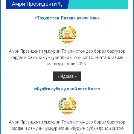
Амри Президенти ҶТ
«Тоҷикистон-Ватани азизи ман»
Амри Президенти Ҷумҳурии Тоҷикистон дар бораи баргузор
кардани озмуни ҷумҳуриявии «Тоҷикистон-Ватани азизи
ман» дар соли 2026.
«Фурӯғи субҳи доноӣ китоб аст»
Амри Президенти Ҷумҳурии Тоҷикистон дар бораи баргузор
кардани озмуни ҷумҳуриявии «Фурӯғи субҳи доноӣ китоб