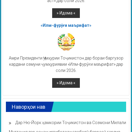
аст» дар соли 2026.
«Илм-фурӯғи маърифат»
Амри Президенти Ҷумҳурии Тоҷикистон дар бораи баргузор
кардани озмуни ҷумҳуриявии «Илм-фурӯғи маърифат» дар
соли 2026.
Наворҳои нав
Дар Ню-Йорк ҳамкории Тоҷикистон ва Созмони Милали