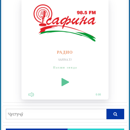
РАДИО
SAFINA.TJ
Пахши зинда
0:00