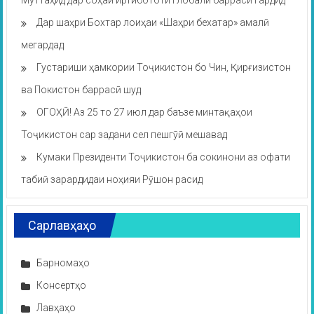
Муттаҳид дар соҳаи иртибототи глобалӣ баррасӣ гардид
Дар шаҳри Бохтар лоиҳаи «Шаҳри бехатар» амалӣ
мегардад
Густариши ҳамкории Тоҷикистон бо Чин, Қирғизистон
ва Покистон баррасӣ шуд
ОГОҲӢ! Аз 25 то 27 июл дар баъзе минтақаҳои
Тоҷикистон сар задани сел пешгӯӣ мешавад
Кумаки Президенти Тоҷикистон ба сокинони аз офати
табиӣ зарардидаи ноҳияи Рӯшон расид
Сарлавҳаҳо
Барномаҳо
Консертҳо
Лавҳаҳо