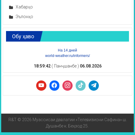
Хабарҳо
Эълонҳо
Обу ҳаво
На 14 дней
world-weather.ru/informers/
18:59:42
( Панҷшанбе )
06.08.2026
R&T © 2026 Муассисаи давлатии «Телевизиони Сафина» ш.
Душанбе к. Беҳзод 25.