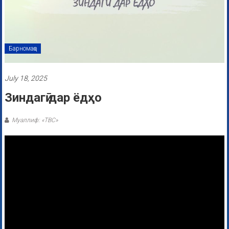
Барномаҳо
July 18, 2025
Зиндагӣ дар ёдҳо
Муаллиф: «ТВС»