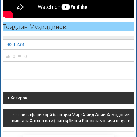
Тоҷиддин Муҳиддинов.
1,238
0
0
Хотираҳо
Оғози сафари корӣ ба ноҳияи Мир Сайид Алии Ҳамадонии
вилояти Хатлон ва ифтитоҳи бинои Раёсати молияи ноҳия.