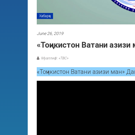
Хабарҳо
June 26, 2019
«Тоҷикистон Ватани азизи 
Муаллиф: «ТВС»
«Тоҷикистон Ватани азизи ман» Да