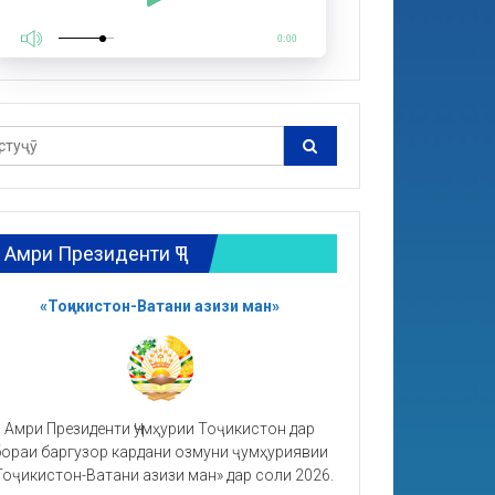
0:00
Амри Президенти ҶТ
«Тоҷикистон-Ватани азизи ман»
Амри Президенти Ҷумҳурии Тоҷикистон дар
ораи баргузор кардани озмуни ҷумҳуриявии
Тоҷикистон-Ватани азизи ман» дар соли 2026.