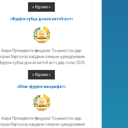
«Фурӯғи субҳи доноӣ китоб аст»
Амри Президенти Ҷумҳурии Тоҷикистон дар
ораи баргузор кардани озмуни ҷумҳуриявии
Фурӯғи субҳи доноӣ китоб аст» дар соли 2026.
«Илм-фурӯғи маърифат»
Амри Президенти Ҷумҳурии Тоҷикистон дар
ораи баргузор кардани озмуни ҷумҳуриявии