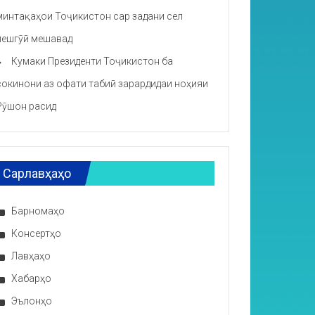
минтақаҳои Тоҷикистон сар задани сел
пешгӯӣ мешавад
Кумаки Президенти Тоҷикистон ба
сокинони аз офати табиӣ зарардидаи ноҳияи
Рӯшон расид
Сарлавҳаҳо
Барномаҳо
Консертҳо
Лавҳаҳо
Хабарҳо
Эълонҳо