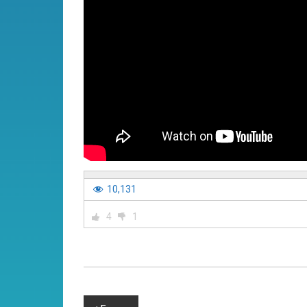
10,131
4
1