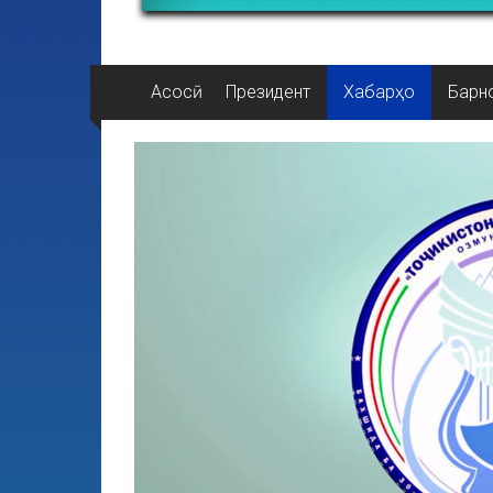
Асосӣ
Президент
Хабарҳо
Барн