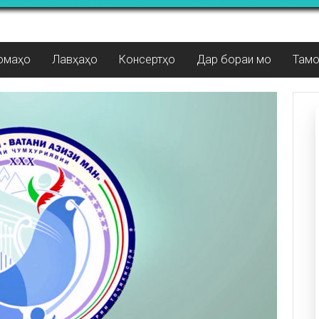
омаҳо
Лавҳаҳо
Консертҳо
Дар бораи мо
Там