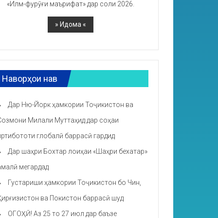
«Илм-фурӯғи маърифат» дар соли 2026.
Наворҳои нав
Дар Ню-Йорк ҳамкории Тоҷикистон ва
Созмони Милали Муттаҳид дар соҳаи
иртибототи глобалӣ баррасӣ гардид
Дар шаҳри Бохтар лоиҳаи «Шаҳри бехатар»
амалӣ мегардад
Густариши ҳамкории Тоҷикистон бо Чин,
Қирғизистон ва Покистон баррасӣ шуд
ОГОҲӢ! Аз 25 то 27 июл дар баъзе