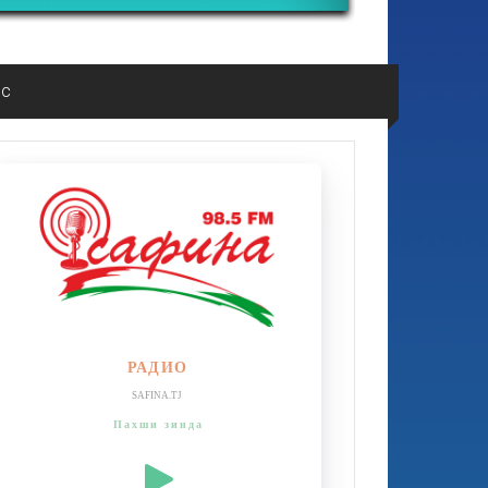
ос
РАДИО
SAFINA.TJ
Пахши зинда