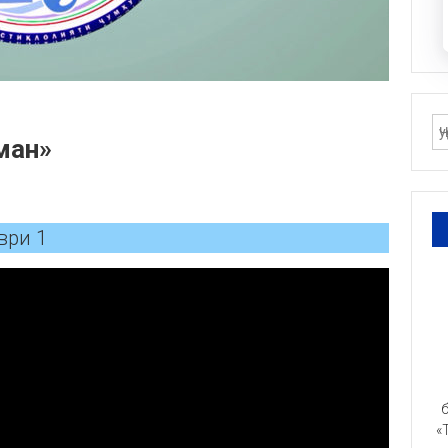
ман»
ври 1
б
«