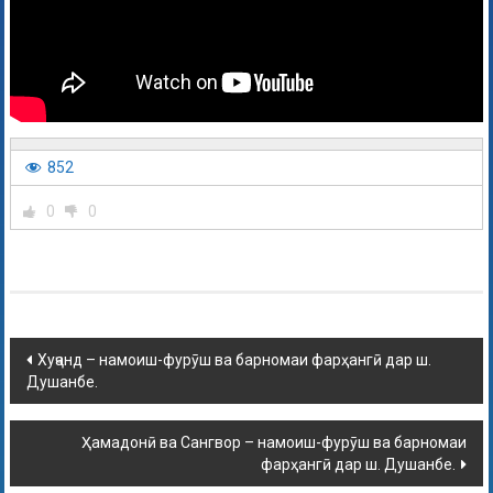
852
0
0
Хуҷанд – намоиш-фурӯш ва барномаи фарҳангӣ дар ш.
Душанбе.
Ҳамадонӣ ва Сангвор – намоиш-фурӯш ва барномаи
фарҳангӣ дар ш. Душанбе.