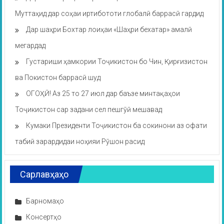
Муттаҳид дар соҳаи иртибототи глобалӣ баррасӣ гардид
Дар шаҳри Бохтар лоиҳаи «Шаҳри бехатар» амалӣ
мегардад
Густариши ҳамкории Тоҷикистон бо Чин, Қирғизистон
ва Покистон баррасӣ шуд
ОГОҲӢ! Аз 25 то 27 июл дар баъзе минтақаҳои
Тоҷикистон сар задани сел пешгӯӣ мешавад
Кумаки Президенти Тоҷикистон ба сокинони аз офати
табиӣ зарардидаи ноҳияи Рӯшон расид
Сарлавҳаҳо
Барномаҳо
Консертҳо