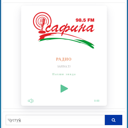
РАДИО
SAFINA.TJ
Пахши зинда
0:00