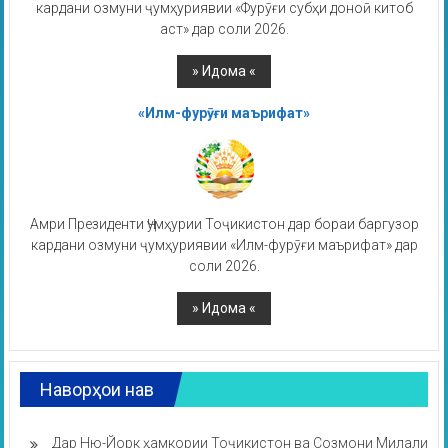
кардани озмуни ҷумҳуриявии «Фурӯғи субҳи доноӣ китоб
аст» дар соли 2026.
«Илм-фурӯғи маърифат»
Амри Президенти Ҷумҳурии Тоҷикистон дар бораи баргузор
кардани озмуни ҷумҳуриявии «Илм-фурӯғи маърифат» дар
соли 2026.
Наворҳои нав
Дар Ню-Йорк ҳамкории Тоҷикистон ва Созмони Милали