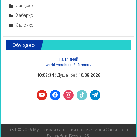
Лавҳаҳо
Хабарҳо
Эълонҳо
Обу ҳаво
На 14 дней
world-weather.ru/informers/
10:03:34
( Душанбе )
10.08.2026
R&T © 2026 Муассисаи давлатии «Телевизиони Сафина» ш.
Душанбе к. Беҳзод 25.