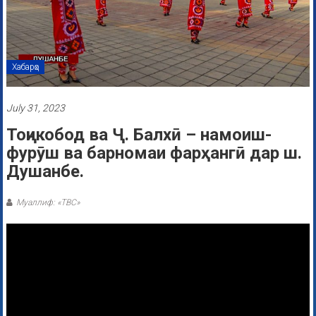
Хабарҳо
July 31, 2023
Тоҷикобод ва Ҷ. Балхӣ – намоиш-
фурӯш ва барномаи фарҳангӣ дар ш.
Душанбе.
Муаллиф: «ТВС»