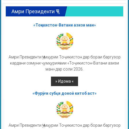
Амри Президенти ҶТ
«Тоҷикистон-Ватани азизи ман»
Амри Президенти Ҷумҳурии Тоҷикистон дар бораи баргузор
кардани озмуни ҷумҳуриявии «Тоҷикистон-Ватани азизи
ман» дар соли 2026.
«Фурӯғи субҳи доноӣ китоб аст»
Амри Президенти Ҷумҳурии Тоҷикистон дар бораи баргузор