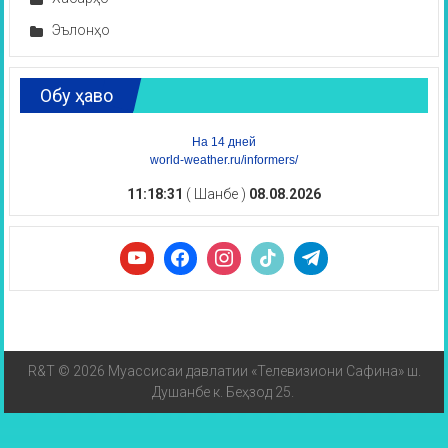
Эълонҳо
Обу ҳаво
На 14 дней
world-weather.ru/informers/
11:18:31
( Шанбе )
08.08.2026
R&T © 2026 Муассисаи давлатии «Телевизиони Сафина» ш.
Душанбе к. Беҳзод 25.