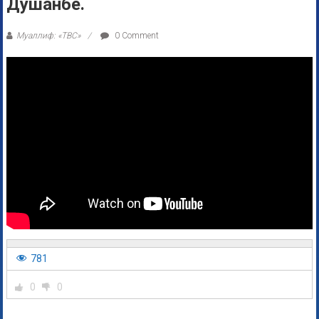
Душанбе.
Муаллиф: «ТВС»
0 Comment
781
0
0