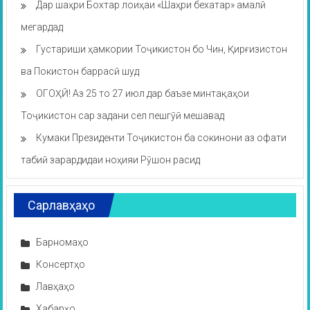
Дар шаҳри Бохтар лоиҳаи «Шаҳри бехатар» амалӣ
мегардад
Густариши ҳамкории Тоҷикистон бо Чин, Қирғизистон
ва Покистон баррасӣ шуд
ОГОҲӢ! Аз 25 то 27 июл дар баъзе минтақаҳои
Тоҷикистон сар задани сел пешгӯӣ мешавад
Кумаки Президенти Тоҷикистон ба сокинони аз офати
табиӣ зарардидаи ноҳияи Рӯшон расид
Сарлавҳаҳо
Барномаҳо
Консертҳо
Лавҳаҳо
Хабарҳо