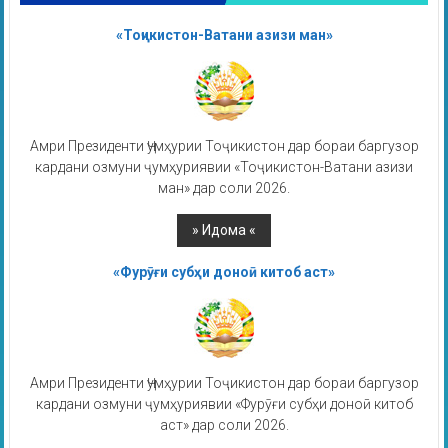
«Тоҷикистон-Ватани азизи ман»
Амри Президенти Ҷумҳурии Тоҷикистон дар бораи баргузор
кардани озмуни ҷумҳуриявии «Тоҷикистон-Ватани азизи
ман» дар соли 2026.
«Фурӯғи субҳи доноӣ китоб аст»
Амри Президенти Ҷумҳурии Тоҷикистон дар бораи баргузор
кардани озмуни ҷумҳуриявии «Фурӯғи субҳи доноӣ китоб
аст» дар соли 2026.