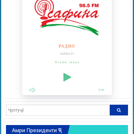
РАДИО
SAFINA.TJ
Пахши зинда
0:00
Амри Президенти ҶТ