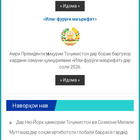
«Илм-фурӯғи маърифат»
Амри Президенти Ҷумҳурии Тоҷикистон дар бораи баргузор
кардани озмуни ҷумҳуриявии «Илм-фурӯғи маърифат» дар
соли 2026.
Наворҳои нав
Дар Ню-Йорк ҳамкории Тоҷикистон ва Созмони Милали
Муттаҳид дар соҳаи иртибототи глобалӣ баррасӣ гардид