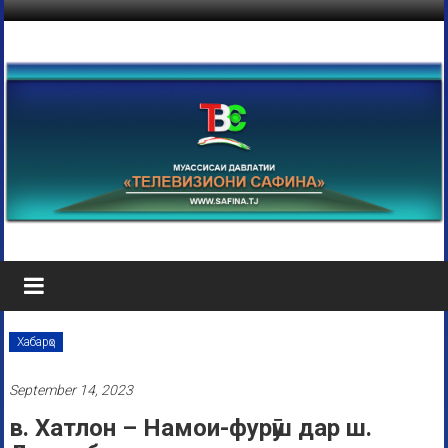
Хабарҳо
September 14, 2023
в. Хатлон – Намои-фурӯш дар ш.