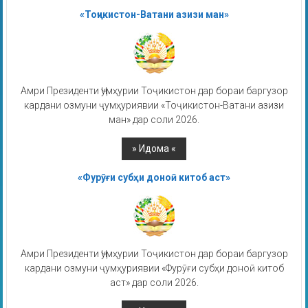
«Тоҷикистон-Ватани азизи ман»
Амри Президенти Ҷумҳурии Тоҷикистон дар бораи баргузор
кардани озмуни ҷумҳуриявии «Тоҷикистон-Ватани азизи
ман» дар соли 2026.
«Фурӯғи субҳи доноӣ китоб аст»
Амри Президенти Ҷумҳурии Тоҷикистон дар бораи баргузор
кардани озмуни ҷумҳуриявии «Фурӯғи субҳи доноӣ китоб
аст» дар соли 2026.