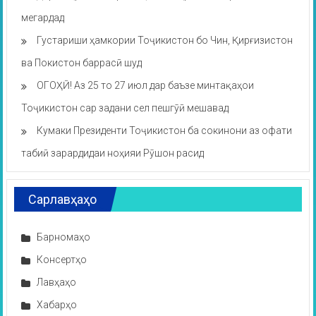
мегардад
Густариши ҳамкории Тоҷикистон бо Чин, Қирғизистон
ва Покистон баррасӣ шуд
ОГОҲӢ! Аз 25 то 27 июл дар баъзе минтақаҳои
Тоҷикистон сар задани сел пешгӯӣ мешавад
Кумаки Президенти Тоҷикистон ба сокинони аз офати
табиӣ зарардидаи ноҳияи Рӯшон расид
Сарлавҳаҳо
Барномаҳо
Консертҳо
Лавҳаҳо
Хабарҳо