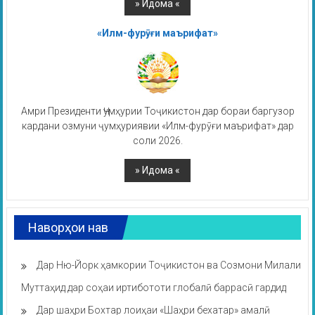
«Илм-фурӯғи маърифат»
Амри Президенти Ҷумҳурии Тоҷикистон дар бораи баргузор
кардани озмуни ҷумҳуриявии «Илм-фурӯғи маърифат» дар
соли 2026.
Наворҳои нав
Дар Ню-Йорк ҳамкории Тоҷикистон ва Созмони Милали
Муттаҳид дар соҳаи иртибототи глобалӣ баррасӣ гардид
Дар шаҳри Бохтар лоиҳаи «Шаҳри бехатар» амалӣ