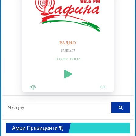
РАДИО
SAFINA.TJ
Пахши зинда
0:00
Амри Президенти ҶТ