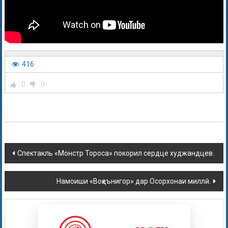
416
0
0
Спектакль «Монстр Тороса» покорил сердце худжандцев.
Намоиши «Воқеънигор» дар Осорхонаи миллӣ.