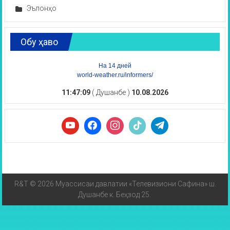
Эълонҳо
Обу ҳаво
На 14 дней
world-weather.ru/informers/
11:47:09
( Душанбе )
10.08.2026
R&T © 2026 Муассисаи давлатии «Телевизиони Сафина» ш.
Душанбе к. Беҳзод 25.