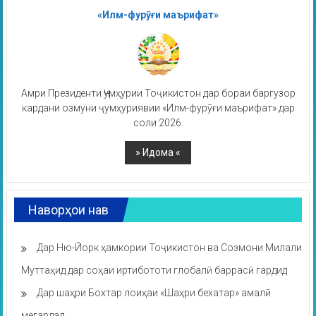
«Илм-фурӯғи маърифат»
Амри Президенти Ҷумҳурии Тоҷикистон дар бораи баргузор
кардани озмуни ҷумҳуриявии «Илм-фурӯғи маърифат» дар
соли 2026.
Наворҳои нав
Дар Ню-Йорк ҳамкории Тоҷикистон ва Созмони Милали
Муттаҳид дар соҳаи иртибототи глобалӣ баррасӣ гардид
Дар шаҳри Бохтар лоиҳаи «Шаҳри бехатар» амалӣ
мегардад