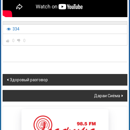
334
0
0
Здоровый разговор
Дараи Сиёма