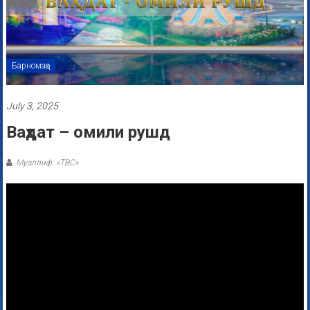
Барномаҳо
July 3, 2025
Ваҳдат – омили рушд
Муаллиф: «ТВС»