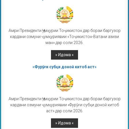
Амри Президенти Ҷумҳурии Тоҷикистон дар бораи баргузор
кардани озмуни ҷумҳуриявии «Тоҷикистон-Ватани азизи
ман» дар соли 2026.
«Фурӯғи субҳи доноӣ китоб аст»
Амри Президенти Ҷумҳурии Тоҷикистон дар бораи баргузор
кардани озмуни ҷумҳуриявии «Фурӯғи субҳи доноӣ китоб
аст» дар соли 2026.