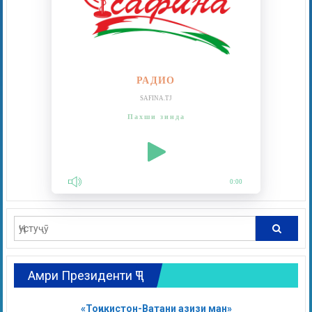
РАДИО
SAFINA.TJ
Пахши зинда
0:00
Амри Президенти ҶТ
«Тоҷикистон-Ватани азизи ман»