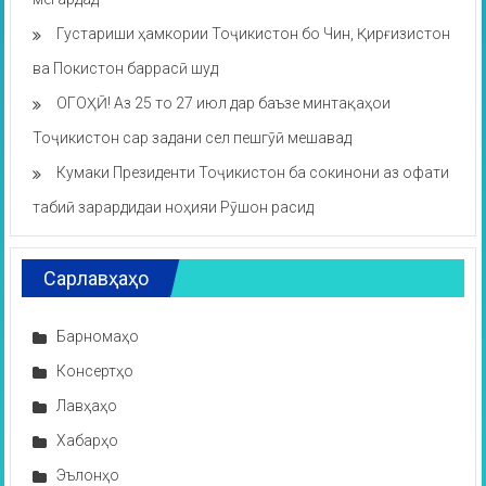
Густариши ҳамкории Тоҷикистон бо Чин, Қирғизистон
ва Покистон баррасӣ шуд
ОГОҲӢ! Аз 25 то 27 июл дар баъзе минтақаҳои
Тоҷикистон сар задани сел пешгӯӣ мешавад
Кумаки Президенти Тоҷикистон ба сокинони аз офати
табиӣ зарардидаи ноҳияи Рӯшон расид
Сарлавҳаҳо
Барномаҳо
Консертҳо
Лавҳаҳо
Хабарҳо
Эълонҳо