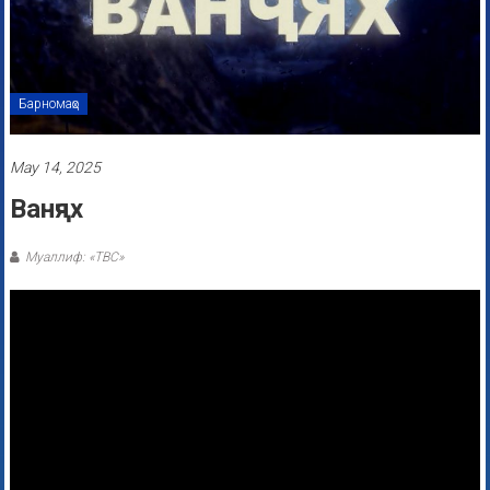
Барномаҳо
May 14, 2025
Ванҷях
Муаллиф: «ТВС»