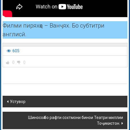
Филми пиряхҳо – Ванҷях. Бо субтитри
англисӣ.
605
0
0
Устувор
Шиносоӣ бо рафти сохтмони бинои Театри миллии
Тоҷикистон.