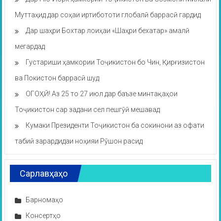
Муттаҳид дар соҳаи иртибототи глобалӣ баррасӣ гардид
Дар шаҳри Бохтар лоиҳаи «Шаҳри бехатар» амалӣ
мегардад
Густариши ҳамкории Тоҷикистон бо Чин, Қирғизистон
ва Покистон баррасӣ шуд
ОГОҲӢ! Аз 25 то 27 июл дар баъзе минтақаҳои
Тоҷикистон сар задани сел пешгӯӣ мешавад
Кумаки Президенти Тоҷикистон ба сокинони аз офати
табиӣ зарардидаи ноҳияи Рӯшон расид
Сарлавҳаҳо
Барномаҳо
Консертҳо