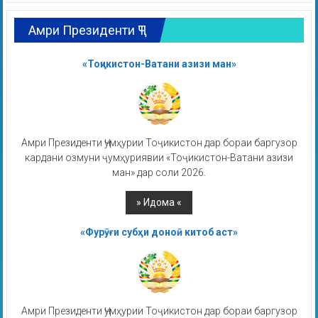
Амри Президенти ҶТ
«Тоҷикистон-Ватани азизи ман»
Амри Президенти Ҷумҳурии Тоҷикистон дар бораи баргузор
кардани озмуни ҷумҳуриявии «Тоҷикистон-Ватани азизи
ман» дар соли 2026.
«Фурӯғи субҳи доноӣ китоб аст»
Амри Президенти Ҷумҳурии Тоҷикистон дар бораи баргузор