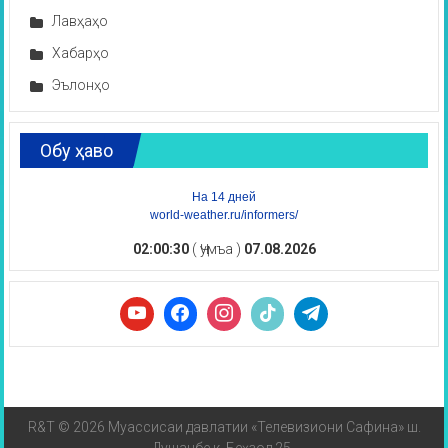
Лавҳаҳо
Хабарҳо
Эълонҳо
Обу ҳаво
На 14 дней
world-weather.ru/informers/
02:00:30
( Ҷумъа )
07.08.2026
R&T © 2026 Муассисаи давлатии «Телевизиони Сафина» ш.
Душанбе к. Беҳзод 25.