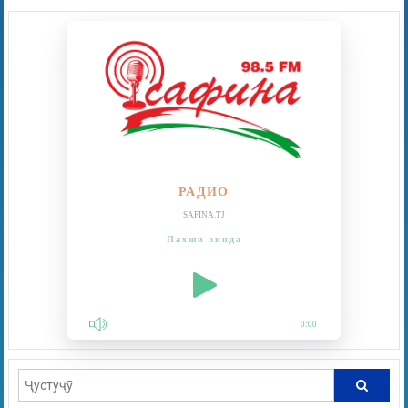
РАДИО
SAFINA.TJ
Пахши зинда
0:00