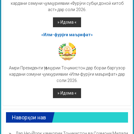
кардани озмуни ҷумҳуриявии «Фурӯғи субҳи доноӣ китоб
аст» дар соли 2026.
«Илм-фурӯғи маърифат»
Амри Президенти Ҷумҳурии Тоҷикистон дар бораи баргузор
кардани озмуни ҷумҳуриявии «Илм-фурӯғи маърифат» дар
соли 2026.
Наворҳои нав
Дар Ню-Йорк ҳамкории Тоҷикистон ва Созмони Милали