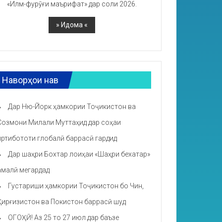
«Илм-фурӯғи маърифат» дар соли 2026.
Наворҳои нав
Дар Ню-Йорк ҳамкории Тоҷикистон ва
Созмони Милали Муттаҳид дар соҳаи
иртибототи глобалӣ баррасӣ гардид
Дар шаҳри Бохтар лоиҳаи «Шаҳри бехатар»
амалӣ мегардад
Густариши ҳамкории Тоҷикистон бо Чин,
Қирғизистон ва Покистон баррасӣ шуд
ОГОҲӢ! Аз 25 то 27 июл дар баъзе