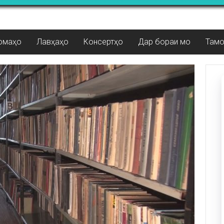
омаҳо
Лавҳаҳо
Консертҳо
Дар бораи мо
Там