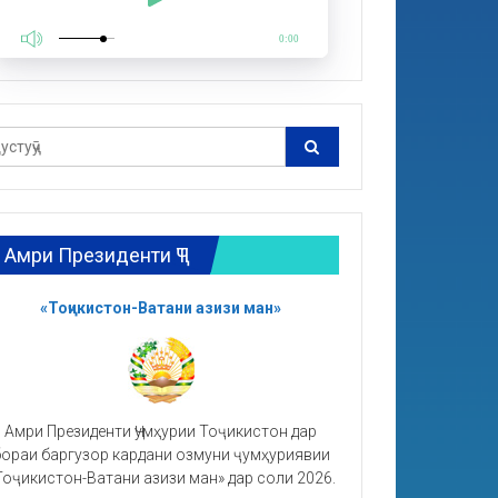
0:00
Амри Президенти ҶТ
«Тоҷикистон-Ватани азизи ман»
Амри Президенти Ҷумҳурии Тоҷикистон дар
ораи баргузор кардани озмуни ҷумҳуриявии
Тоҷикистон-Ватани азизи ман» дар соли 2026.