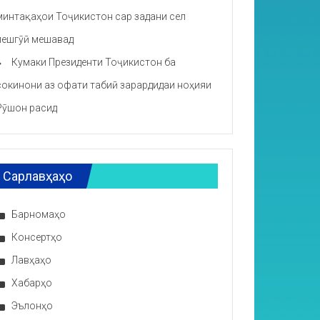
минтақаҳои Тоҷикистон сар задани сел
пешгӯӣ мешавад
Кумаки Президенти Тоҷикистон ба
сокинони аз офати табиӣ зарардидаи ноҳияи
Рӯшон расид
Сарлавҳаҳо
Барномаҳо
Консертҳо
Лавҳаҳо
Хабарҳо
Эълонҳо