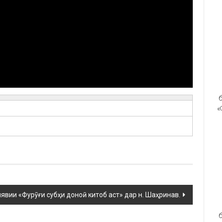
б
«
явии «Фурӯғи субҳи доноӣ китоб аст» дар н. Шаҳринав.
б