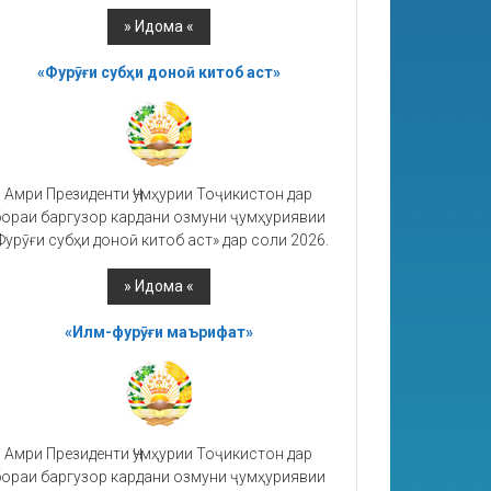
«Фурӯғи субҳи доноӣ китоб аст»
Амри Президенти Ҷумҳурии Тоҷикистон дар
ораи баргузор кардани озмуни ҷумҳуриявии
Фурӯғи субҳи доноӣ китоб аст» дар соли 2026.
«Илм-фурӯғи маърифат»
Амри Президенти Ҷумҳурии Тоҷикистон дар
ораи баргузор кардани озмуни ҷумҳуриявии