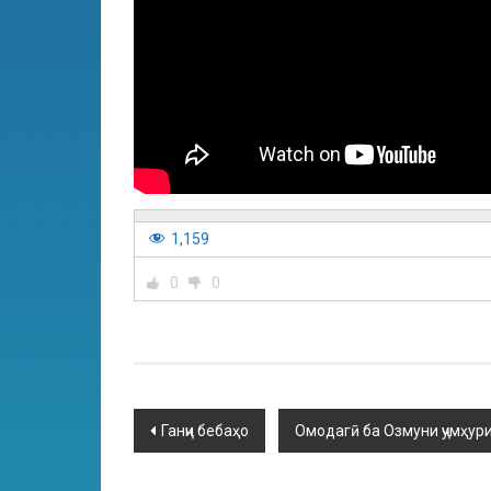
1,159
0
0
Ганҷи бебаҳо
Омодагӣ ба Озмуни ҷумҳури