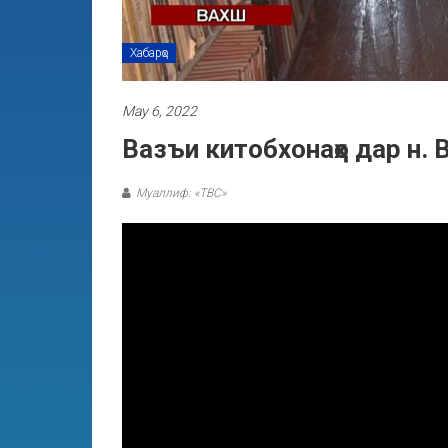
Хабарҳо
May 6, 2022
Вазъи китобхонаҳо дар н. 
Муаллиф: «ТВС»