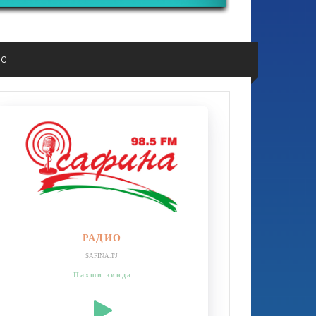
ос
РАДИО
SAFINA.TJ
Пахши зинда