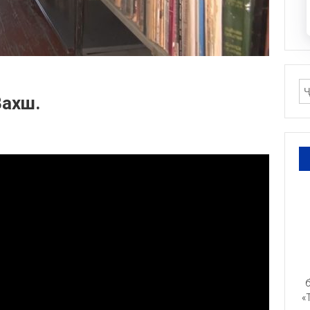
Вахш.
б
«