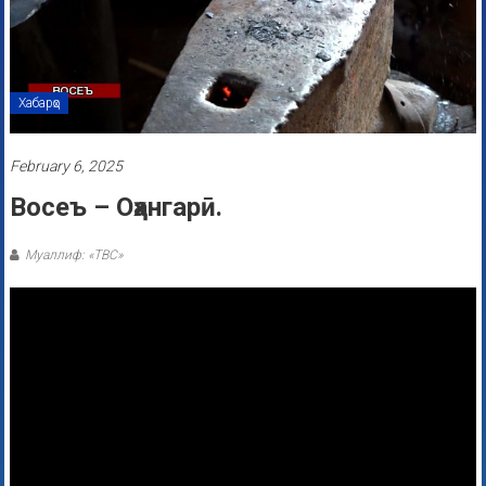
Хабарҳо
February 6, 2025
Восеъ – Оҳангарӣ.
Муаллиф: «ТВС»