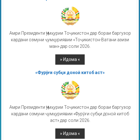
Амри Президенти Ҷумҳурии Тоҷикистон дар бораи баргузор
кардани озмуни ҷумҳуриявии «Тоҷикистон-Ватани азизи
ман» дар соли 2026.
«Фурӯғи субҳи доноӣ китоб аст»
Амри Президенти Ҷумҳурии Тоҷикистон дар бораи баргузор
кардани озмуни ҷумҳуриявии «Фурӯғи субҳи доноӣ китоб
аст» дар соли 2026.