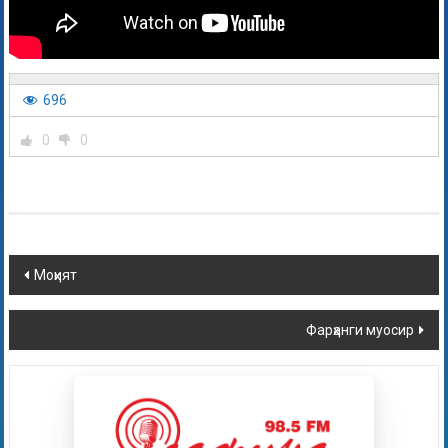
696
0
0
Моҳият
Фарҳанги муосир