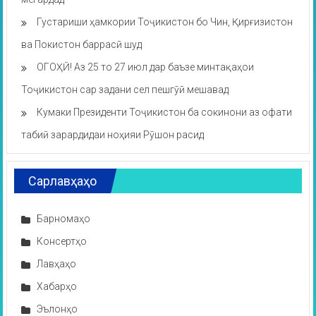
Густариши ҳамкории Тоҷикистон бо Чин, Қирғизистон
ва Покистон баррасӣ шуд
ОГОҲӢ! Аз 25 то 27 июл дар баъзе минтақаҳои
Тоҷикистон сар задани сел пешгӯӣ мешавад
Кумаки Президенти Тоҷикистон ба сокинони аз офати
табиӣ зарардидаи ноҳияи Рӯшон расид
Сарлавҳаҳо
Барномаҳо
Консертҳо
Лавҳаҳо
Хабарҳо
Эълонҳо