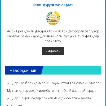
«Илм-фурӯғи маърифат»
Амри Президенти Ҷумҳурии Тоҷикистон дар бораи баргузор
кардани озмуни ҷумҳуриявии «Илм-фурӯғи маърифат» дар
соли 2026.
Наворҳои нав
Дар Ню-Йорк ҳамкории Тоҷикистон ва Созмони Милали
Муттаҳид дар соҳаи иртибототи глобалӣ баррасӣ гардид
Дар шаҳри Бохтар лоиҳаи «Шаҳри бехатар» амалӣ
мегардад