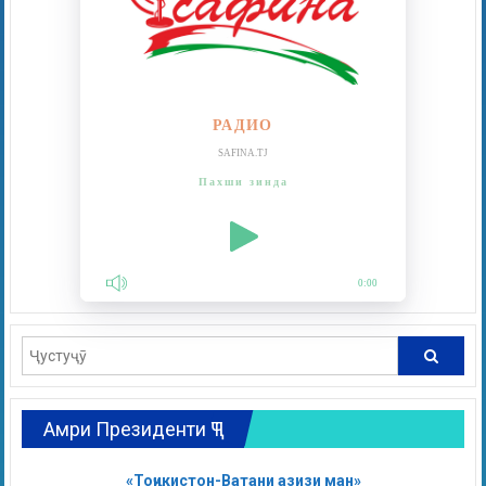
РАДИО
SAFINA.TJ
Пахши зинда
0:00
Амри Президенти ҶТ
«Тоҷикистон-Ватани азизи ман»