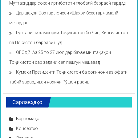
Муттаҳид дар соҳаи иртибототи глобалӣ баррасӣ гардид
Дар шаҳри Бохтар лоиҳаи «Шаҳри бехатар» амалӣ
мегардад
Густариши ҳамкории Тоҷикистон бо Чин, Қирғизистон
ва Покистон баррасӣ шуд
ОГОҲӢ! Аз 25 то 27 июл дар баъзе минтақаҳои
Тоҷикистон сар задани сел пешгӯӣ мешавад
Кумаки Президенти Тоҷикистон ба сокинони аз офати
табиӣ зарардидаи ноҳияи Рӯшон расид
Сарлавҳаҳо
Барномаҳо
Консертҳо