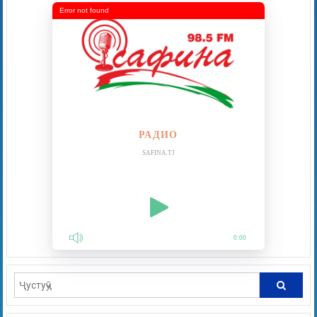
Error not found
РАДИО
SAFINA.TJ
0:00