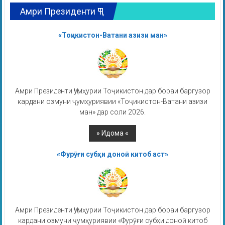
Амри Президенти ҶТ
«Тоҷикистон-Ватани азизи ман»
Амри Президенти Ҷумҳурии Тоҷикистон дар бораи баргузор
кардани озмуни ҷумҳуриявии «Тоҷикистон-Ватани азизи
ман» дар соли 2026.
«Фурӯғи субҳи доноӣ китоб аст»
Амри Президенти Ҷумҳурии Тоҷикистон дар бораи баргузор
кардани озмуни ҷумҳуриявии «Фурӯғи субҳи доноӣ китоб