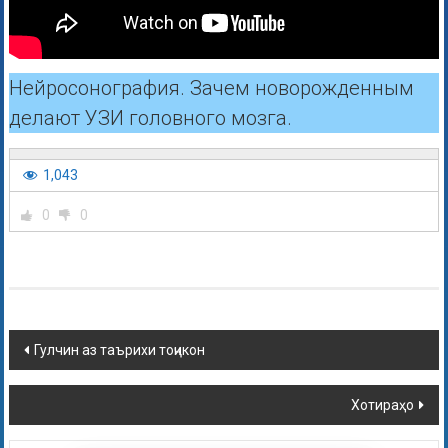
Нейросонография. Зачем новорожденным
делают УЗИ головного мозга.
1,043
0
0
Гулчин аз таърихи тоҷикон
Хотираҳо