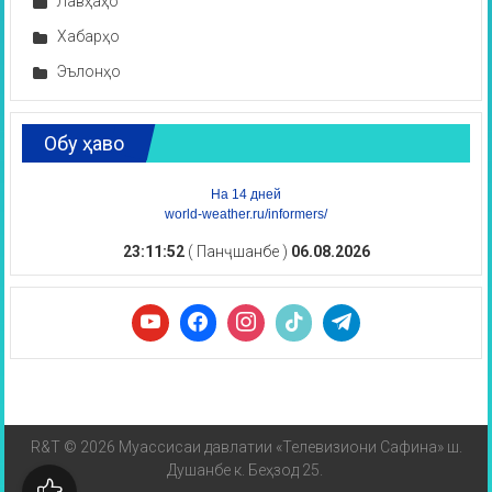
Лавҳаҳо
Хабарҳо
Эълонҳо
Обу ҳаво
На 14 дней
world-weather.ru/informers/
23:11:52
( Панҷшанбе )
06.08.2026
R&T © 2026 Муассисаи давлатии «Телевизиони Сафина» ш.
Душанбе к. Беҳзод 25.