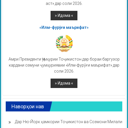
аст» дар соли 2026.
«Илм-фурӯғи маърифат»
Амри Президенти Ҷумҳурии Тоҷикистон дар бораи баргузор
кардани озмуни ҷумҳуриявии «Илм-фурӯғи маърифат» дар
соли 2026.
Наворҳои нав
Дар Ню-Йорк ҳамкории Тоҷикистон ва Созмони Милали