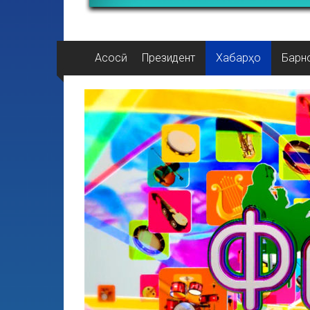
Асосӣ
Президент
Хабарҳо
Барн