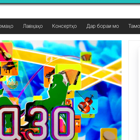
омаҳо
Лавҳаҳо
Консертҳо
Дар бораи мо
Там