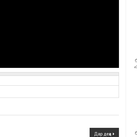
б
«
б
Дар деҳа