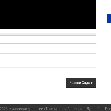
Ҷашни Сада
2026 Муассисаи давлатии «Телевизиони Сафина» ш. Душанбе к. Беҳ