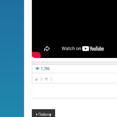
1,786
0
0
Пайроҳа