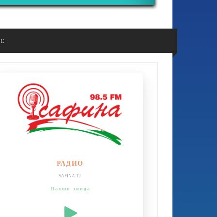
ос
РАДИО
SAFINA.TJ
Пахши зинда