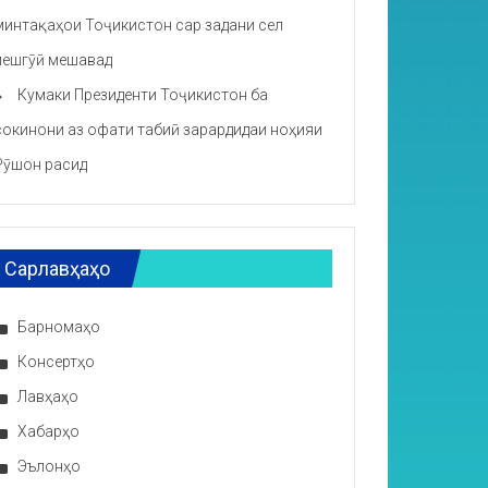
минтақаҳои Тоҷикистон сар задани сел
пешгӯӣ мешавад
Кумаки Президенти Тоҷикистон ба
сокинони аз офати табиӣ зарардидаи ноҳияи
Рӯшон расид
Сарлавҳаҳо
Барномаҳо
Консертҳо
Лавҳаҳо
Хабарҳо
Эълонҳо