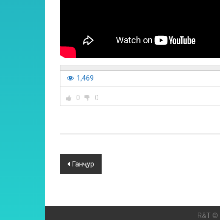
1,469
0
0
Ганҷур
R&T © 