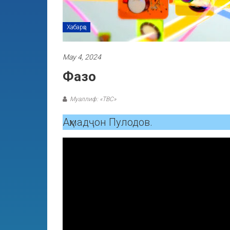
Хабарҳо
May 4, 2024
Фазо
Муаллиф: «ТВС»
Аҳмадҷон Пулодов.