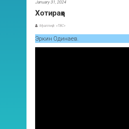
January 31, 2024
Хотираҳо
Муаллиф: «ТВС»
Эркин Одинаев.