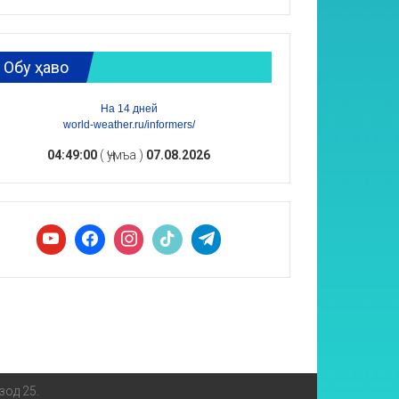
Обу ҳаво
На 14 дней
world-weather.ru/informers/
04:49:01
( Ҷумъа )
07.08.2026
зод 25.