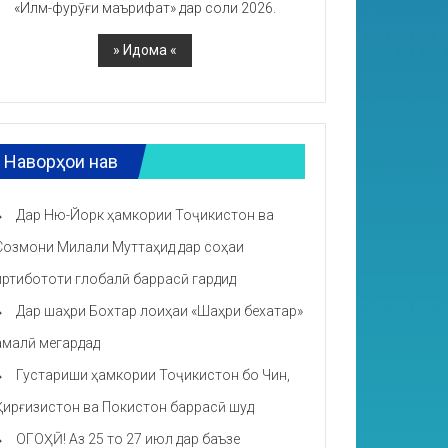
«Илм-фурӯғи маърифат» дар соли 2026.
Наворҳои нав
Дар Ню-Йорк ҳамкории Тоҷикистон ва
Созмони Милали Муттаҳид дар соҳаи
иртибототи глобалӣ баррасӣ гардид
Дар шаҳри Бохтар лоиҳаи «Шаҳри бехатар»
амалӣ мегардад
Густариши ҳамкории Тоҷикистон бо Чин,
Қирғизистон ва Покистон баррасӣ шуд
ОГОҲӢ! Аз 25 то 27 июл дар баъзе