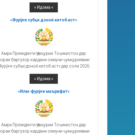
«Фурӯғи субҳи доноӣ китоб аст»
Амри Президенти Ҷумҳурии Тоҷикистон дар
ораи баргузор кардани озмуни ҷумҳуриявии
Фурӯғи субҳи доноӣ китоб аст» дар соли 2026.
«Илм-фурӯғи маърифат»
Амри Президенти Ҷумҳурии Тоҷикистон дар
ораи баргузор кардани озмуни ҷумҳуриявии