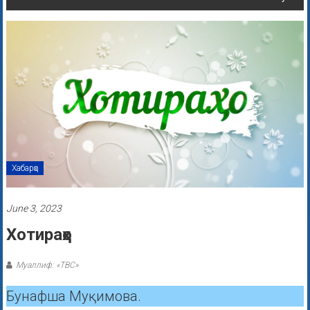
Хабарҳо
June 3, 2023
Хотираҳо
Муаллиф: «ТВС»
Бунафша Муқимова.