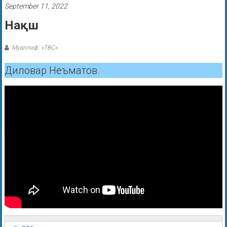
September 11, 2022
Нақш
Муаллиф: «ТВС»
Диловар Неъматов.