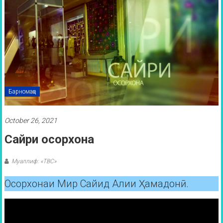
Барномаҳо
October 26, 2021
Сайри осорхона
Муаллиф: «ТВС»
Осорхонаи Мир Сайид Алии Ҳамадонӣ.