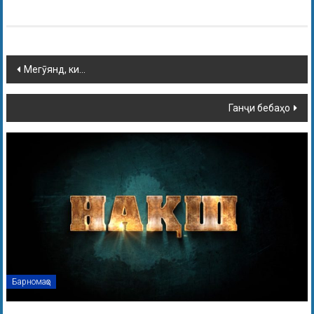
Мегӯянд, ки…
Ганҷи бебаҳо
Барномаҳо