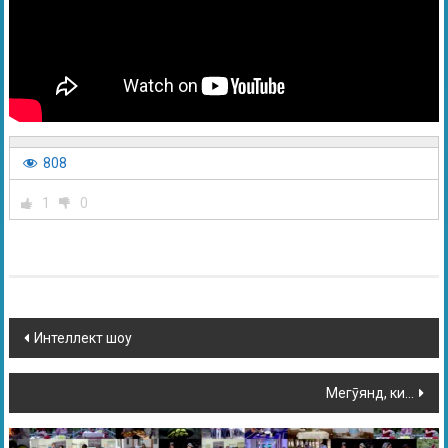
808
1
0
Интеллект шоу
Мегӯянд, ки…