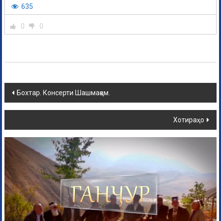
635
0
0
Бохтар. Консерти Шашмақом.
Хотираҳо