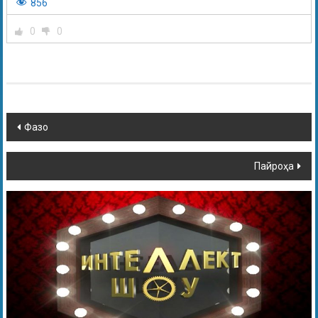
856
0
0
Фазо
Пайроҳа