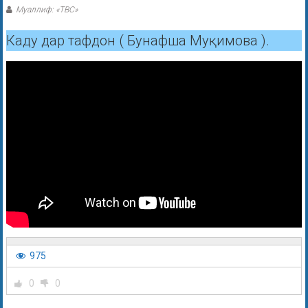
Муаллиф: «ТВС»
Каду дар тафдон ( Бунафша Муқимова ).
975
0
0