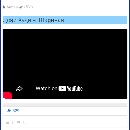
Муаллиф: «ТВС»
Деҳаи Хӯҷӣ н. Шаҳринав.
829
0
0