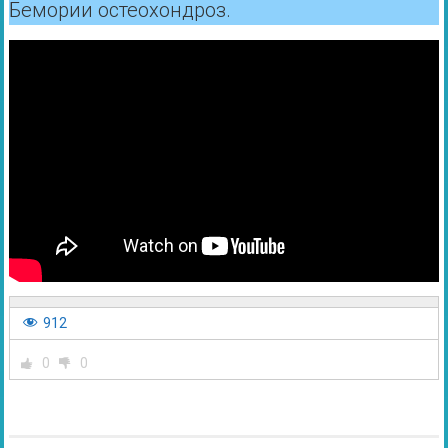
Бемории остеохондроз.
912
0
0