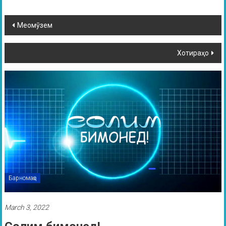
Меомӯзем
Хотираҳо
Барномаҳо
March 3, 2022