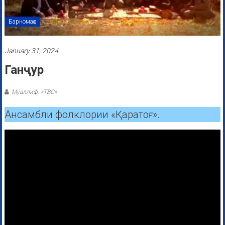
Барномаҳо
January 31, 2024
Ганҷур
Муаллиф: «ТВС»
Ансамбли фолклории «Қаратоғ».