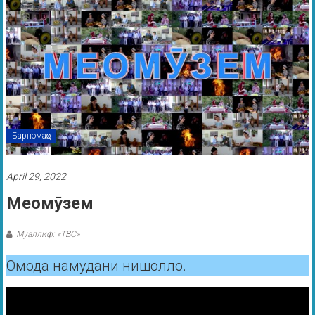
Барномаҳо
April 29, 2022
Меомӯзем
Муаллиф: «ТВС»
Омода намудани нишолло.