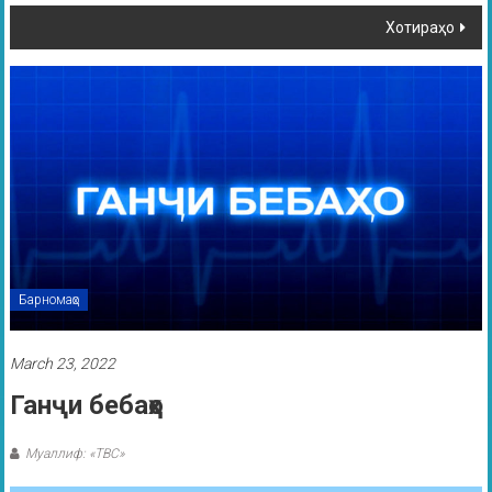
Хотираҳо
Барномаҳо
March 23, 2022
Ганҷи бебаҳо
Муаллиф: «ТВС»