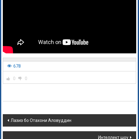
678
0
0
Лазиз бо Отахони Аловуддин
Интеллект шоу