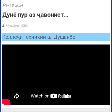
May 18, 2024
Дунё пур аз ҷавонист…
Муаллиф: «ТВС»
Коллеҷи техникии ш. Душанбе.