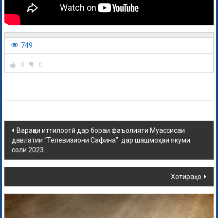
749
0
0
Варақаи иттилоотӣ дар бораи фаъолияти Муассисаи
давлатии “Телевизиони Сафина” дар шашмоҳаи якуми
соли 2023.
Хотираҳо