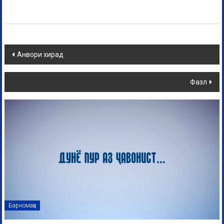
Анвори хирад
Фазл
Барномаҳо