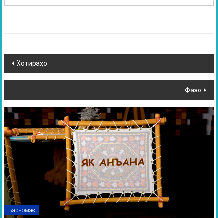
Хотираҳо
Фазо
Барномаҳо