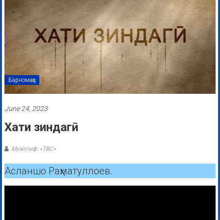
Барномаҳо
June 24, 2023
Хати зиндагӣ
Муаллиф: «ТВС»
Асланшо Раҳматуллоев.