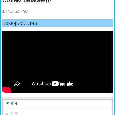
Солим бимонед!
Муаллиф: «ТВС»
Бемориҳои дил.
814
0
0