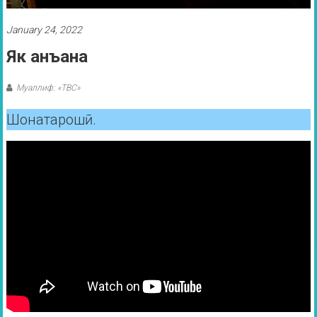
January 24, 2022
Як анъана
Муаллиф: «ТВС»
Шонатарошӣ.