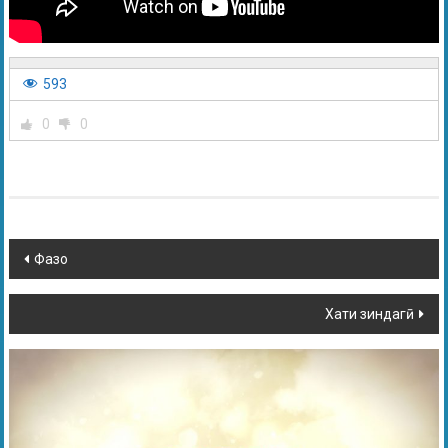
593
0
0
Фазо
Хати зиндагӣ