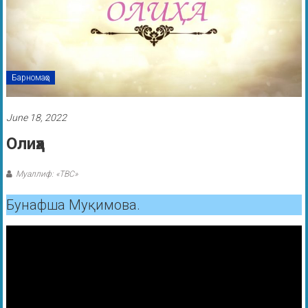
Барномаҳо
June 18, 2022
Олиҳа
Муаллиф: «ТВС»
Бунафша Муқимова.