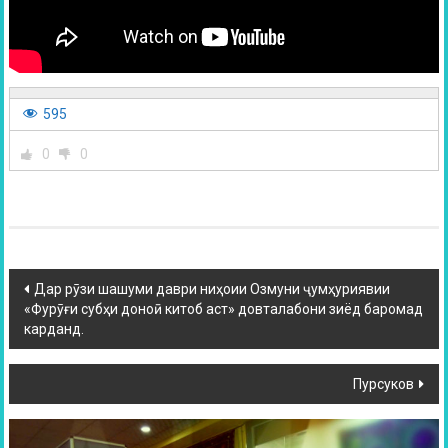
595
0
0
Дар рӯзи шашуми даври ниҳоии Озмуни ҷумҳуриявии
«Фурӯғи субҳи доноӣ китоб аст» довталабони зиёд баромад
карданд.
Пурсуков