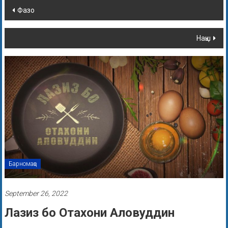
Фазо
Нақш
Барномаҳо
September 26, 2022
Лазиз бо Отахони Аловуддин