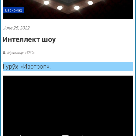
Барномаҳо
June 25, 2022
Интеллект шоу
Муаллиф: «ТВС»
Гурӯҳи «Изотроп».