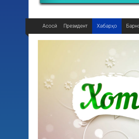
Асосӣ
Президент
Хабарҳо
Барн