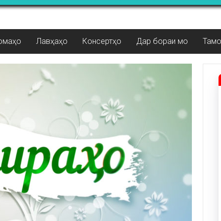
омаҳо
Лавҳаҳо
Консертҳо
Дар бораи мо
Там