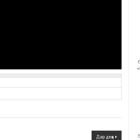
б
«
б
Дар деҳа