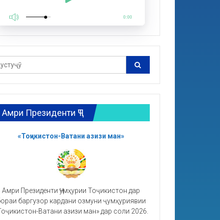
0:00
Амри Президенти ҶТ
«Тоҷикистон-Ватани азизи ман»
Амри Президенти Ҷумҳурии Тоҷикистон дар
ораи баргузор кардани озмуни ҷумҳуриявии
Тоҷикистон-Ватани азизи ман» дар соли 2026.