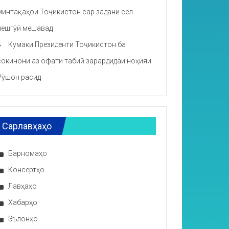
минтақаҳои Тоҷикистон сар задани сел
пешгӯӣ мешавад
Кумаки Президенти Тоҷикистон ба
сокинони аз офати табиӣ зарардидаи ноҳияи
Рӯшон расид
Сарлавҳаҳо
Барномаҳо
Консертҳо
Лавҳаҳо
Хабарҳо
Эълонҳо