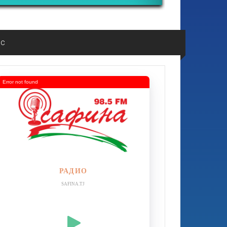
ос
Error not found
РАДИО
SAFINA.TJ