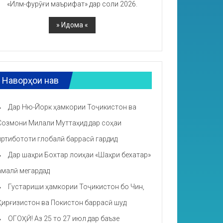
«Илм-фурӯғи маърифат» дар соли 2026.
Наворҳои нав
Дар Ню-Йорк ҳамкории Тоҷикистон ва
Созмони Милали Муттаҳид дар соҳаи
иртибототи глобалӣ баррасӣ гардид
Дар шаҳри Бохтар лоиҳаи «Шаҳри бехатар»
амалӣ мегардад
Густариши ҳамкории Тоҷикистон бо Чин,
Қирғизистон ва Покистон баррасӣ шуд
ОГОҲӢ! Аз 25 то 27 июл дар баъзе