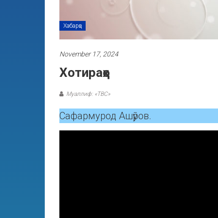
Хабарҳо
November 17, 2024
Хотираҳо
Муаллиф: «ТВС»
Сафармурод Ашӯров.