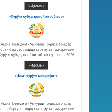
«Фурӯғи субҳи доноӣ китоб аст»
Амри Президенти Ҷумҳурии Тоҷикистон дар
ораи баргузор кардани озмуни ҷумҳуриявии
Фурӯғи субҳи доноӣ китоб аст» дар соли 2026.
«Илм-фурӯғи маърифат»
Амри Президенти Ҷумҳурии Тоҷикистон дар
ораи баргузор кардани озмуни ҷумҳуриявии